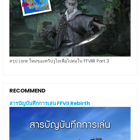
สรุป Lore ใหม่ของทวีปวูไถเพื่อไปต่อใน FFVIIR Part 3
RECOMMEND
สารบัญบันทึกการเล่น FFVII Rebirth