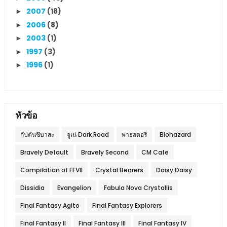
2007
(18)
►
2006
(8)
►
2003
(1)
►
1997
(3)
►
1996
(1)
►
หัวข้อ
กัปตันซึบาสะ
จูเน่ Dark Road
พาธสตอรี
Biohazard
Bravely Default
Bravely Second
CM Cafe
Compilation of FFVII
Crystal Bearers
Daisy Daisy
Dissidia
Evangelion
Fabula Nova Crystallis
Final Fantasy Agito
Final Fantasy Explorers
Final Fantasy II
Final Fantasy III
Final Fantasy IV