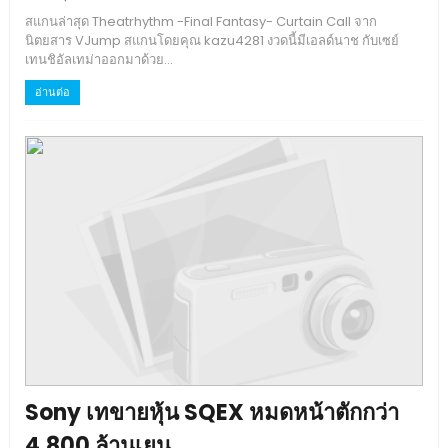
สแกนล่าสุด Theatrhythm -Final Fantasy- Curtain Call จาก
นิตยสาร VJump สแกนโดยคุณ kazu4281 งวดนี้มีเอลด์นาช กับเซย์
เทนชิอัลเทม่าออกมาด้วย...
อ่านต่อ
Sony เทขายหุ้น SQEX หมดหน้าตักกว่า
4,800 ล้านเยน