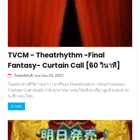
TVCM - Theatrhythm -Final
Fantasy- Curtain Call [60 วินาที]
วันพฤหัสบดี, เมษายน 24, 2557
โฆษณาทางทีวีความยาว 1 นาทีของ Theatrhythm -Final Fantasy-
Curtain Call เล่นยัด CGI ทุกภาคมาถล่มใส่คลิปๆ เดียว ดูแล้วแสนชวน
ระลึก และโหย...
อ่านต่อ