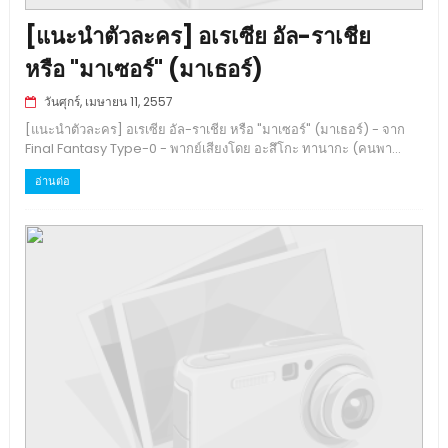
[แนะนำตัวละคร] อเรเซีย อัล-ราเชีย
หรือ "มาเซอร์" (มาเธอร์)
วันศุกร์, เมษายน 11, 2557
[แนะนำตัวละคร] อเรเซีย อัล-ราเชีย หรือ "มาเซอร์" (มาเธอร์) - จาก
Final Fantasy Type-0 - พากย์เสียงโดย อะสึโกะ ทานากะ (คนพา...
อ่านต่อ