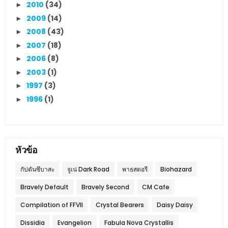
2010
(34)
►
2009
(14)
►
2008
(43)
►
2007
(18)
►
2006
(8)
►
2003
(1)
►
1997
(3)
►
1996
(1)
►
หัวข้อ
กัปตันซึบาสะ
จูเน่ Dark Road
พาธสตอรี
Biohazard
Bravely Default
Bravely Second
CM Cafe
Compilation of FFVII
Crystal Bearers
Daisy Daisy
Dissidia
Evangelion
Fabula Nova Crystallis