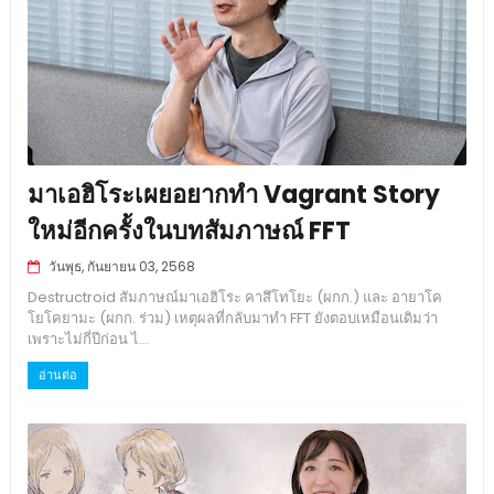
มาเอฮิโระเผยอยากทำ Vagrant Story
ใหม่อีกครั้งในบทสัมภาษณ์ FFT
วันพุธ, กันยายน 03, 2568
Destructroid สัมภาษณ์มาเอฮิโระ คาสึโทโยะ (ผกก.) และ อายาโค
โยโคยามะ (ผกก. ร่วม) เหตุผลที่กลับมาทำ FFT ยังตอบเหมือนเดิมว่า
เพราะไม่กี่ปีก่อน ไ...
อ่านต่อ