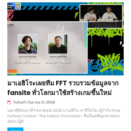
มาเอฮิโระเผยทีม FFT รวบรวมข้อมูลจาก
fansite ทั่วโลกมาใช้สร้างเกมขึ้นใหม่
วันจันทร์, กันยายน 01, 2568
บนเวทีสัมมนาที่ PAX West 2025 มาเอฮิโระ คาสึโทโยะ ผู้กำกับ Final
Fantasy Tactics -The Ivalice Chronicles- ซึ่งเป็นอดีตลูกหาบของ
ยัสจัง (ผู้ตั...