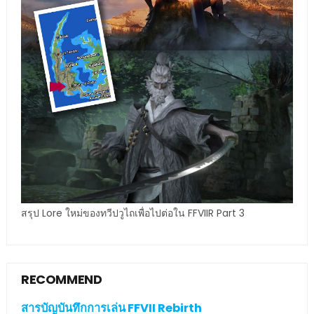
สรุป Lore ใหม่ของทวีปวูไถเพื่อไปต่อใน FFVIIR Part 3
RECOMMEND
สารบัญบันทึกการเล่น FFVII Rebirth