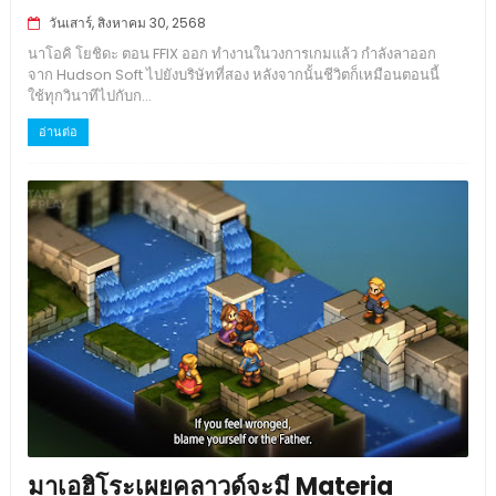
วันเสาร์, สิงหาคม 30, 2568
นาโอคิ โยชิดะ ตอน FFIX ออก ทำงานในวงการเกมแล้ว กำลังลาออก
จาก Hudson Soft ไปยังบริษัทที่สอง หลังจากนั้นชีวิตก็เหมือนตอนนี้
ใช้ทุกวินาทีไปกับก...
อ่านต่อ
มาเอฮิโระเผยคลาวด์จะมี Materia