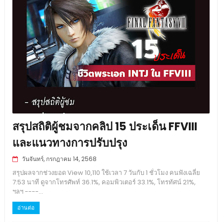
สรุปสถิติผู้ชมจากคลิป 15 ประเด็น FFVIII
และแนวทางการปรับปรุง
วันจันทร์, กรกฎาคม 14, 2568
สรุปผลจากช่วงยอด View 10,110 ใช้เวลา 7 วันกับ 1 ชั่วโมง คนฟังเฉลี่ย
7:53 นาที ดูจากโทรศัพท์ 36.1%, คอมพิวเตอร์ 33.1%, โทรทัศน์ 21%,
ฯลฯ ----...
อ่านต่อ