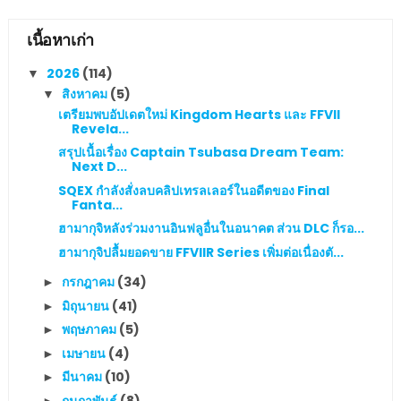
เนื้อหาเก่า
2026
(114)
▼
สิงหาคม
(5)
▼
เตรียมพบอัปเดตใหม่ Kingdom Hearts และ FFVII
Revela...
สรุปเนื้อเรื่อง Captain Tsubasa Dream Team:
Next D...
SQEX กำลังสั่งลบคลิปเทรลเลอร์ในอดีตของ Final
Fanta...
ฮามากุจิหลังร่วมงานอินฟลูอื่นในอนาคต ส่วน DLC ก็รอ...
ฮามากุจิปลื้มยอดขาย FFVIIR Series เพิ่มต่อเนื่องตั...
กรกฎาคม
(34)
►
มิถุนายน
(41)
►
พฤษภาคม
(5)
►
เมษายน
(4)
►
มีนาคม
(10)
►
กุมภาพันธ์
(8)
►