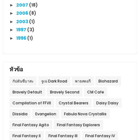
2007
(18)
►
2006
(8)
►
2003
(1)
►
1997
(3)
►
1996
(1)
►
หัวข้อ
กัปตันซึบาสะ
จูเน่ Dark Road
พาธสตอรี
Biohazard
Bravely Default
Bravely Second
CM Cafe
Compilation of FFVII
Crystal Bearers
Daisy Daisy
Dissidia
Evangelion
Fabula Nova Crystallis
Final Fantasy Agito
Final Fantasy Explorers
Final Fantasy II
Final Fantasy III
Final Fantasy IV