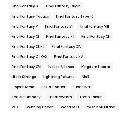
Final Fantasy IX
Final Fantasy Origin
Final Fantasy Tactics
Final Fantasy Type-0
Final Fantasy V
Final Fantasy VI
Final Fantasy VIII
Final Fantasy XI
Final Fantasy XII
Final Fantasy XIII
Final Fantasy XIII-2
Final Fantasy XIV
Final Fantasy X l X-2
Final Fantasy XV
Final Fantasy XVI
Ivalice Alliance
Kingdom Hearts
Life is Strange
Lightning Returns
NieR
Project Athia
SaGa Frontier
Subasekai
The 3rd Birthday
Theatrhythm
Tomb Raider
VGO
Winning Eleven
World of FF
Yoshinori Kitase