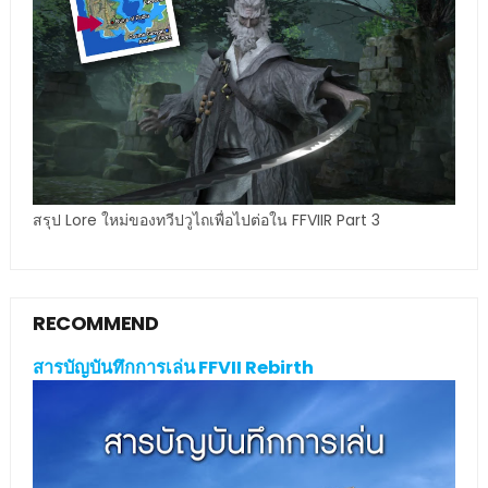
สรุป Lore ใหม่ของทวีปวูไถเพื่อไปต่อใน FFVIIR Part 3
RECOMMEND
สารบัญบันทึกการเล่น FFVII Rebirth