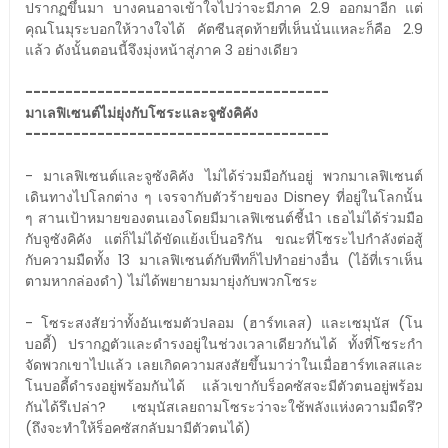
ปรากฏขึ้นมา บางคนอาจเข้าใจไปว่าจะมีภาค 2.9 ออกมาอีก แต่
คุณโนมุระบอกให้วางใจได้ คัตซีนสุดท้ายที่เห็นนั่นแหละก็คือ 2.9
แล้ว ดังนั้นตอนนี้จึงมุ่งหน้าสู่ภาค 3 อย่างเดียว
--------------------------------------
มาเลฟิเซนต์ไม่ยุ่งกับโซระและจูซังคิคัง
--------------------------------------
- มาเลฟิเซนต์และจูซังคิคัง ไม่ได้ร่วมมือกันอยู่ พวกมาเลฟิเซนต์
เดินทางไปโลกต่าง ๆ เจรจากับตัวร้ายของ Disney ที่อยู่ในโลกนั้น
ๆ สานเป้าหมายของตนเองโดยมีมาเลฟิเซนต์ชี้นำ เธอไม่ได้ร่วมมือ
กับจูซังคิคัง แต่ก็ไม่ได้ขัดแย้งเป็นอริกัน ขณะที่โซระไปกำลังต่อสู้
กับความมืดทั้ง 13 มาเลฟิเซนต์กับพีทก็ไปทำอย่างอื่น (ไอ้ที่เราเห็น
ตามหากล่องดำ) ไม่ได้พยายามมายุ่งกับพวกโซระ
- โซระสงสัยว่าทั้งอันเซมตัวปลอม (ฮาร์ทเลส) และเซมุนัส (โน
บอดี้) ปรากฏตัวและดำรงอยู่ในช่วงเวลาเดียวกันได้ ทั้งที่โซระกำ
จัดพวกเขาไปแล้ว เลยเกิดความสงสัยขึ้นมาว่าในเมื่อฮาร์ทเลสและ
โนบอดี้ดำรงอยู่พร้อมกันได้ แล้วเขากับร็อคซัสจะมีตัวตนอยู่พร้อม
กันได้รึเปล่า? เซมุนัสเลยถามโซระว่าจะใช้พลังแห่งความมืดรึ?
(ถึงจะทำให้ร็อคซัสกลับมามีตัวตนได้)