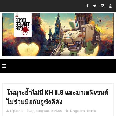
โนมุระย้ำไม่มี KH II.9 และมาเลฟิเซนต์
ไม่ร่วมมือกับจูซังคิคัง
FFplanet
วันพุธ, กรกฎาคม 19, 2560
Kingdom Hearts