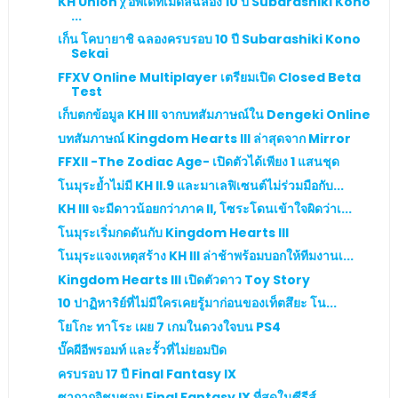
KH Union χ อัพเดทเมดัลฉลอง 10 ปี Subarashiki Kono
...
เก็น โคบายาชิ ฉลองครบรอบ 10 ปี Subarashiki Kono
Sekai
FFXV Online Multiplayer เตรียมเปิด Closed Beta
Test
เก็บตกข้อมูล KH III จากบทสัมภาษณ์ใน Dengeki Online
บทสัมภาษณ์ Kingdom Hearts III ล่าสุดจาก Mirror
FFXII -The Zodiac Age- เปิดตัวได้เพียง 1 แสนชุด
โนมุระย้ำไม่มี KH II.9 และมาเลฟิเซนต์ไม่ร่วมมือกับ...
KH III จะมีดาวน้อยกว่าภาค II, โซระโดนเข้าใจผิดว่าเ...
โนมุระเริ่มกดดันกับ Kingdom Hearts III
โนมุระแจงเหตุสร้าง KH III ล่าช้าพร้อมบอกให้ทีมงานเ...
Kingdom Hearts III เปิดตัวดาว Toy Story
10 ปาฏิหาริย์ที่ไม่มีใครเคยรู้มาก่อนของเท็ตสึยะ โน...
โยโกะ ทาโระ เผย 7 เกมในดวงใจบน PS4
บั๊คผีอีพรอมท์ และรั้วที่ไม่ยอมปิด
ครบรอบ 17 ปี Final Fantasy IX
ซากากุจิชมชอบ Final Fantasy IX ที่สุดในซีรีส์