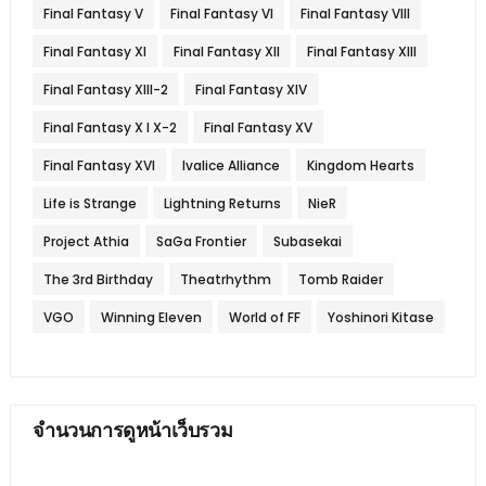
Final Fantasy V
Final Fantasy VI
Final Fantasy VIII
Final Fantasy XI
Final Fantasy XII
Final Fantasy XIII
Final Fantasy XIII-2
Final Fantasy XIV
Final Fantasy X l X-2
Final Fantasy XV
Final Fantasy XVI
Ivalice Alliance
Kingdom Hearts
Life is Strange
Lightning Returns
NieR
Project Athia
SaGa Frontier
Subasekai
The 3rd Birthday
Theatrhythm
Tomb Raider
VGO
Winning Eleven
World of FF
Yoshinori Kitase
จำนวนการดูหน้าเว็บรวม