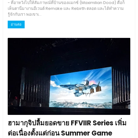
- ที่อาหวังไปให้สัมภาษณ์ที่บ้านของแมกซ์ (Maximilian Dood) คือก็
เห็นตานี่มางานอีเวนต์ Remake และ Rebirth ตลอด และได้ทำความ
รู้จักกับเรา พอเขาเ...
อ่านต่อ
ฮามากุจิปลื้มยอดขาย FFVIIR Series เพิ่ม
ต่อเนื่องตั้งแต่ก่อน Summer Game