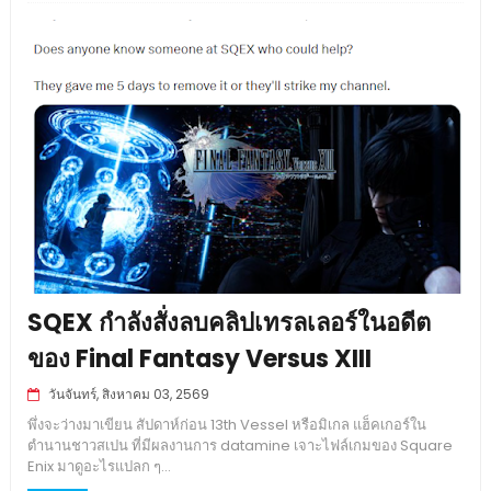
SQEX กำลังสั่งลบคลิปเทรลเลอร์ในอดีต
ของ Final Fantasy Versus XIII
วันจันทร์, สิงหาคม 03, 2569
พึ่งจะว่างมาเขียน สัปดาห์ก่อน 13th Vessel หรือมิเกล แฮ็คเกอร์ใน
ตำนานชาวสเปน ที่มีผลงานการ datamine เจาะไฟล์เกมของ Square
Enix มาดูอะไรแปลก ๆ...