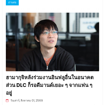
อ่านต่อ
ฮามากุจิหลังร่วมงานอินฟลูอื่นในอนาคต
ส่วน DLC ก็รอดีมานด์เยอะ ๆ จากแฟน ๆ
อยู่
วันเสาร์, สิงหาคม 01, 2569