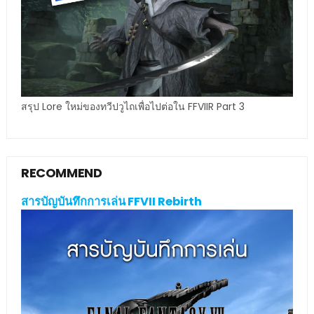
สรุป Lore ใหม่ของทวีปวูไถเพื่อไปต่อใน FFVIIR Part 3
RECOMMEND
สารบัญบันทึกการเล่น FFVII Rebirth