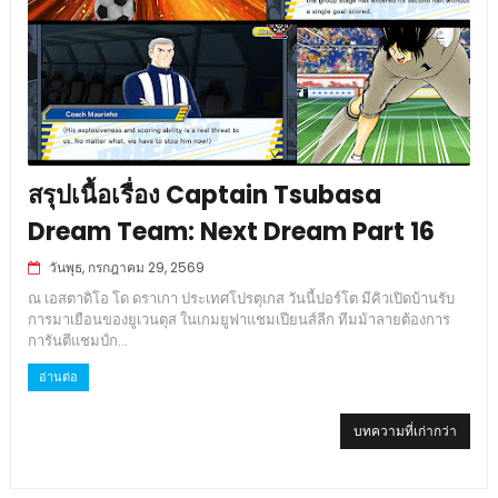
สรุปเนื้อเรื่อง Captain Tsubasa
Dream Team: Next Dream Part 16
วันพุธ, กรกฎาคม 29, 2569
ณ เอสตาดิโอ โด ดราเกา ประเทศโปรตุเกส วันนี้ปอร์โต มีคิวเปิดบ้านรับ
การมาเยือนของยูเวนตุส ในเกมยูฟาแชมเปียนส์ลีก ทีมม้าลายต้องการ
การันตีแชมป์ก...
อ่านต่อ
บทความที่เก่ากว่า