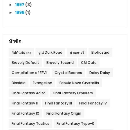
1997
(3)
►
1996
(1)
►
หัวข้อ
กัปตันซึบาสะ
จูเน่ Dark Road
พาธสตอรี
Biohazard
Bravely Default
Bravely Second
CM Cafe
Compilation of FFVII
Crystal Bearers
Daisy Daisy
Dissidia
Evangelion
Fabula Nova Crystallis
Final Fantasy Agito
Final Fantasy Explorers
Final Fantasy II
Final Fantasy III
Final Fantasy IV
Final Fantasy IX
Final Fantasy Origin
Final Fantasy Tactics
Final Fantasy Type-0