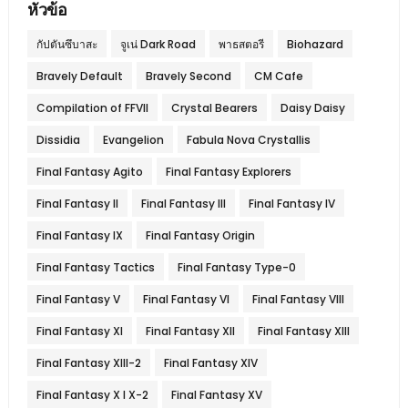
หัวข้อ
กัปตันซึบาสะ
จูเน่ Dark Road
พาธสตอรี
Biohazard
Bravely Default
Bravely Second
CM Cafe
Compilation of FFVII
Crystal Bearers
Daisy Daisy
Dissidia
Evangelion
Fabula Nova Crystallis
Final Fantasy Agito
Final Fantasy Explorers
Final Fantasy II
Final Fantasy III
Final Fantasy IV
Final Fantasy IX
Final Fantasy Origin
Final Fantasy Tactics
Final Fantasy Type-0
Final Fantasy V
Final Fantasy VI
Final Fantasy VIII
Final Fantasy XI
Final Fantasy XII
Final Fantasy XIII
Final Fantasy XIII-2
Final Fantasy XIV
Final Fantasy X l X-2
Final Fantasy XV