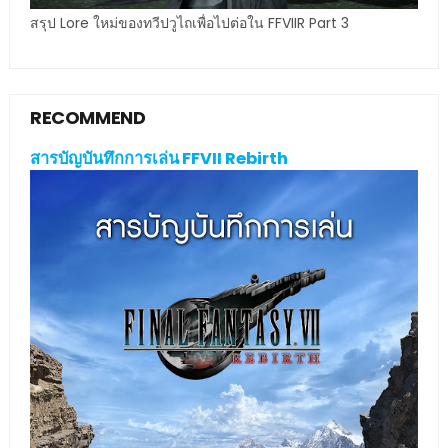
สรุป Lore ใหม่ของทวีปวูไถเพื่อไปต่อใน FFVIIR Part 3
RECOMMEND
สารบัญบันทึกการเล่น FFVII Rebirth