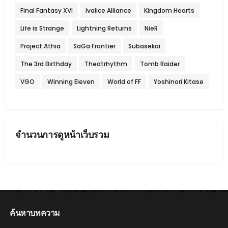
Final Fantasy XVI
Ivalice Alliance
Kingdom Hearts
Life is Strange
Lightning Returns
NieR
Project Athia
SaGa Frontier
Subasekai
The 3rd Birthday
Theatrhythm
Tomb Raider
VGO
Winning Eleven
World of FF
Yoshinori Kitase
จำนวนการดูหน้าเว็บรวม
ค้นหาบทความ