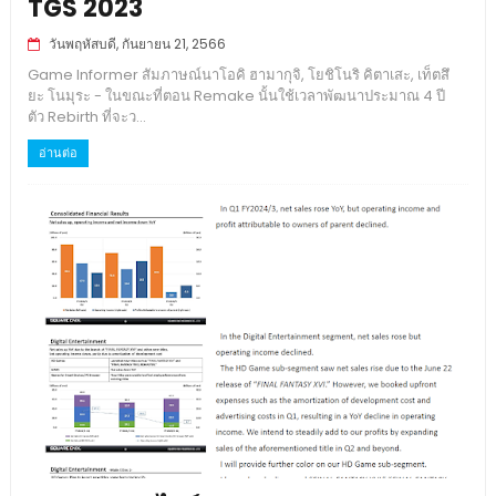
TGS 2023
วันพฤหัสบดี, กันยายน 21, 2566
Game Informer สัมภาษณ์นาโอคิ ฮามากุจิ, โยชิโนริ คิตาเสะ, เท็ตสึ
ยะ โนมุระ - ในขณะที่ตอน Remake นั้นใช้เวลาพัฒนาประมาณ 4 ปี
ตัว Rebirth ที่จะว...
อ่านต่อ