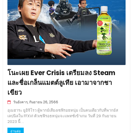
โนะเผย Ever Crisis เตรียมลง Steam
และชื่อเกล็นแมตต์ลูเทีย เอามาจากชา
เขียว
วันอังคาร, กันยายน 26, 2566
อุเมฮาระ ยูอิจิโรว ผู้พากย์เสียงเซฟิรอธหนุ่ม เป็นคนเดียวกับที่พากย์ส
เลปนิลใน FFXVI ตัวเซฟิรอธหนุ่มจะแพทซ์เข้าเกม วันที่ 29 กันยายน
2023 นี้ ...
อ่านต่อ