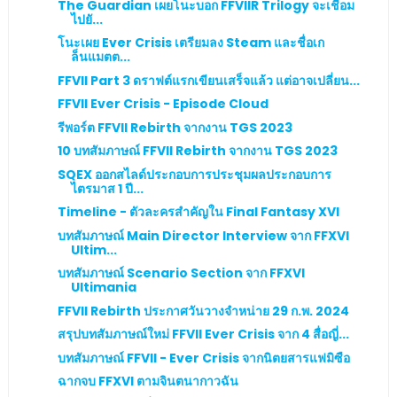
The Guardian เผยโนะบอก FFVIIR Trilogy จะเชื่อม
ไปยั...
โนะเผย Ever Crisis เตรียมลง Steam และชื่อเก
ล็นแมตต...
FFVII Part 3 ดราฟต์แรกเขียนเสร็จแล้ว แต่อาจเปลี่ยน...
FFVII Ever Crisis - Episode Cloud
รีพอร์ต FFVII Rebirth จากงาน TGS 2023
10 บทสัมภาษณ์ FFVII Rebirth จากงาน TGS 2023
SQEX ออกสไลด์ประกอบการประชุมผลประกอบการ
ไตรมาส 1 ปี...
Timeline - ตัวละครสำคัญใน Final Fantasy XVI
บทสัมภาษณ์ Main Director Interview จาก FFXVI
Ultim...
บทสัมภาษณ์ Scenario Section จาก FFXVI
Ultimania
FFVII Rebirth ประกาศวันวางจำหน่าย 29 ก.พ. 2024
สรุปบทสัมภาษณ์ใหม่ FFVII Ever Crisis จาก 4 สื่อญี่...
บทสัมภาษณ์ FFVII - Ever Crisis จากนิตยสารแฟมิซือ
ฉากจบ FFXVI ตามจินตนากาวฉัน