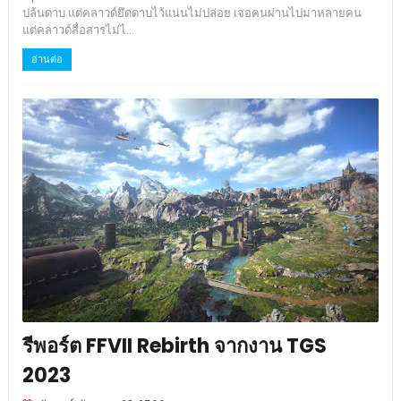
ปล้นดาบ แต่คลาวด์ยึดดาบไว้แน่นไม่ปล่อย เจอคนผ่านไปมาหลายคน
แต่คลาวด์สื่อสารไม่ไ...
อ่านต่อ
รีพอร์ต FFVII Rebirth จากงาน TGS
2023