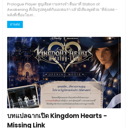
Prologue Player สูญเสียความทรงจำ ตื่นมาที่ Station of
Awakening ที่เป็นรูปสคูลด์กับเอเฟเมรา แล้วมีเสียงพูดด้วย “คีย์เบลด -
พลังที่เชื่อมโยงก...
อ่านต่อ
บทแปลฉากเปิด Kingdom Hearts -
Missing Link