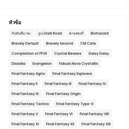
หัวข้อ
กัปตันซึบาสะ
จูเน่ Dark Road
พาธสตอรี
Biohazard
Bravely Default
Bravely Second
CM Cafe
Compilation of FFVII
Crystal Bearers
Daisy Daisy
Dissidia
Evangelion
Fabula Nova Crystallis
Final Fantasy Agito
Final Fantasy Explorers
Final Fantasy II
Final Fantasy III
Final Fantasy IV
Final Fantasy IX
Final Fantasy Origin
Final Fantasy Tactics
Final Fantasy Type-0
Final Fantasy V
Final Fantasy VI
Final Fantasy VIII
Final Fantasy XI
Final Fantasy XII
Final Fantasy XIII