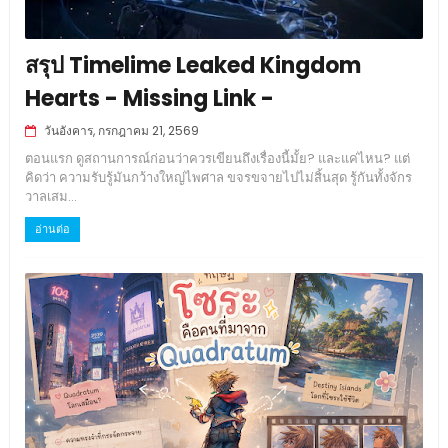
สรุป Timelime Leaked Kingdom
Hearts - Missing Link -
วันอังคาร, กรกฎาคม 21, 2569
ตอนแรก ดูสถานการณ์ก่อนว่าควรเขียนถึงเรื่องนี้มั้ย? และแค่ไหน? แต่
คิดว่า ความรับรู้มันกว้างใหญ่ไพศาล ขจรขจายไปไม่สิ้นสุด รู้กันทั้งจักร
วาลเสม...
อ่านต่อ