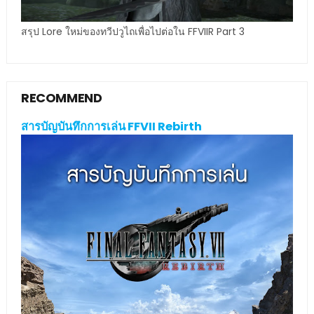
สรุป Lore ใหม่ของทวีปวูไถเพื่อไปต่อใน FFVIIR Part 3
RECOMMEND
สารบัญบันทึกการเล่น FFVII Rebirth