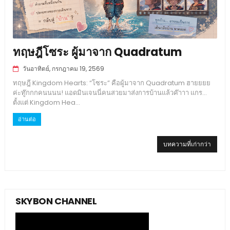
ทฤษฎีโซระ ผู้มาจาก Quadratum
วันอาทิตย์, กรกฎาคม 19, 2569
ทฤษฎี Kingdom Hearts: “โซระ” คือผู้มาจาก Quadratum ฮายยยย
ค่ะทู๊กกกคนนนน! แอดมินเจนนี่คนสวยมาส่งการบ้านแล้วค๊าาา แกร...
ตั้งแต่ Kingdom Hea...
อ่านต่อ
บทความที่เก่ากว่า
SKYBON CHANNEL