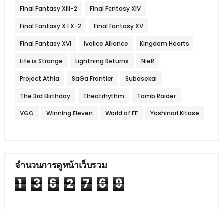
Final Fantasy XIII-2
Final Fantasy XIV
Final Fantasy X l X-2
Final Fantasy XV
Final Fantasy XVI
Ivalice Alliance
Kingdom Hearts
Life is Strange
Lightning Returns
NieR
Project Athia
SaGa Frontier
Subasekai
The 3rd Birthday
Theatrhythm
Tomb Raider
VGO
Winning Eleven
World of FF
Yoshinori Kitase
จำนวนการดูหน้าเว็บรวม
1
3
6
2
7
6
9