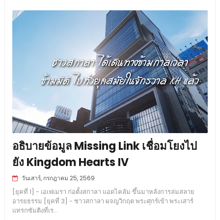
อธิบายข้อมูล Missing Link เชื่อมโยงไป
ยัง Kingdom Hearts IV
วันเสาร์, กรกฎาคม 25, 2569
[ยุคที่ 1] - เอเฟเมรา ก่อตั้งสกาลา แอดไคลัม ขึ้นมาหลังการล่มสลาย
อารยธรรม [ยุคที่ 3] - ชาวสกาลา ผจญวิกฤต พระศุกร์เข้า พระเสาร์
แทรกซัมติงที่เร...