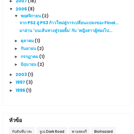
2007
(18)
►
2006
(8)
▼
พฤศจิกายน
(2)
▼
จาก PS2 สู่ PS3 ก้าวใหม่สู่การเปลี่ยนแปลงของ Final...
มาอ่าน 'บนเส้นทางสู่รอยยิ้ม' กับ 'หญิงสาวผู้ท่องไป...
ตุลาคม
(1)
►
กันยายน
(2)
►
กรกฎาคม
(1)
►
มิถุนายน
(2)
►
2003
(1)
►
1997
(3)
►
1996
(1)
►
หัวข้อ
กัปตันซึบาสะ
จูเน่ Dark Road
พาธสตอรี
Biohazard