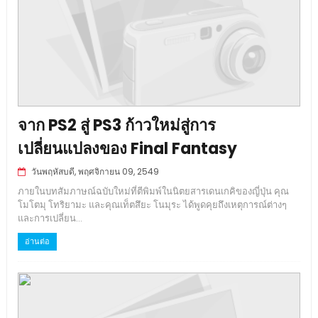
จาก PS2 สู่ PS3 ก้าวใหม่สู่การ
เปลี่ยนแปลงของ Final Fantasy
วันพฤหัสบดี, พฤศจิกายน 09, 2549
ภายในบทสัมภาษณ์ฉบับใหม่ที่ตีพิมพ์ในนิตยสารเดนเกคิของญี่ปุ่น คุณ
โมโตมุ โทริยามะ และคุณเท็ตสึยะ โนมุระ ได้พูดคุยถึงเหตุการณ์ต่างๆ
และการเปลี่ยน...
อ่านต่อ