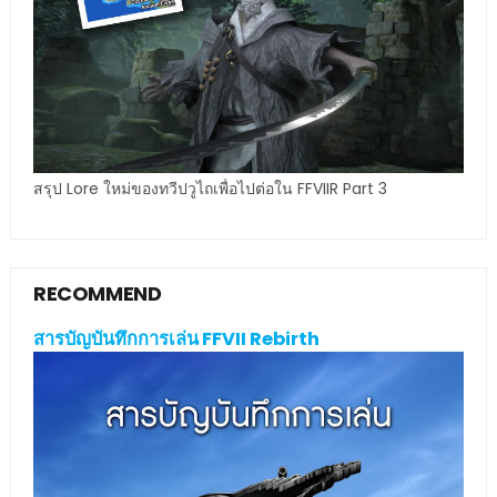
สรุป Lore ใหม่ของทวีปวูไถเพื่อไปต่อใน FFVIIR Part 3
RECOMMEND
สารบัญบันทึกการเล่น FFVII Rebirth