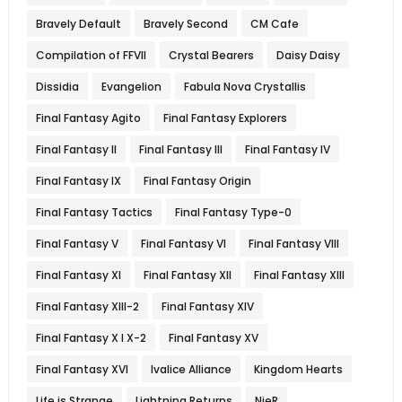
Bravely Default
Bravely Second
CM Cafe
Compilation of FFVII
Crystal Bearers
Daisy Daisy
Dissidia
Evangelion
Fabula Nova Crystallis
Final Fantasy Agito
Final Fantasy Explorers
Final Fantasy II
Final Fantasy III
Final Fantasy IV
Final Fantasy IX
Final Fantasy Origin
Final Fantasy Tactics
Final Fantasy Type-0
Final Fantasy V
Final Fantasy VI
Final Fantasy VIII
Final Fantasy XI
Final Fantasy XII
Final Fantasy XIII
Final Fantasy XIII-2
Final Fantasy XIV
Final Fantasy X l X-2
Final Fantasy XV
Final Fantasy XVI
Ivalice Alliance
Kingdom Hearts
Life is Strange
Lightning Returns
NieR