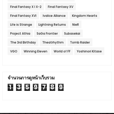
Final Fantasy X l X-2
Final Fantasy XV
Final Fantasy XVI
Ivalice Alliance
Kingdom Hearts
Life is Strange
Lightning Returns
NieR
Project Athia
SaGa Frontier
Subasekai
The 3rd Birthday
Theatrhythm
Tomb Raider
VGO
Winning Eleven
World of FF
Yoshinori Kitase
จำนวนการดูหน้าเว็บรวม
1
3
5
9
7
8
9