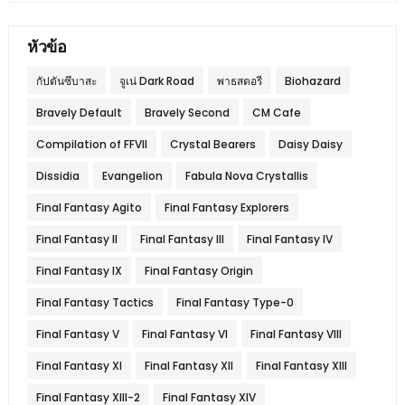
หัวข้อ
กัปตันซึบาสะ
จูเน่ Dark Road
พาธสตอรี
Biohazard
Bravely Default
Bravely Second
CM Cafe
Compilation of FFVII
Crystal Bearers
Daisy Daisy
Dissidia
Evangelion
Fabula Nova Crystallis
Final Fantasy Agito
Final Fantasy Explorers
Final Fantasy II
Final Fantasy III
Final Fantasy IV
Final Fantasy IX
Final Fantasy Origin
Final Fantasy Tactics
Final Fantasy Type-0
Final Fantasy V
Final Fantasy VI
Final Fantasy VIII
Final Fantasy XI
Final Fantasy XII
Final Fantasy XIII
Final Fantasy XIII-2
Final Fantasy XIV