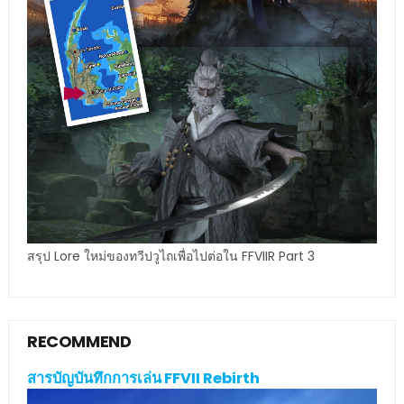
สรุป Lore ใหม่ของทวีปวูไถเพื่อไปต่อใน FFVIIR Part 3
RECOMMEND
สารบัญบันทึกการเล่น FFVII Rebirth