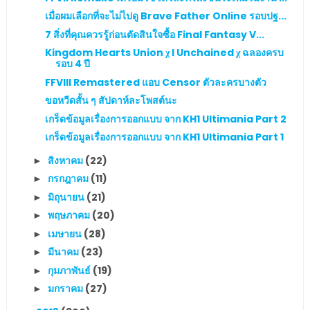
เมื่อผมเลือกที่จะไม่ไปดู Brave Father Online รอบปฐ...
7 สิ่งที่คุณควรรู้ก่อนตัดสินใจซื้อ Final Fantasy V...
Kingdom Hearts Union χ l Unchained χ ฉลองครบ
รอบ 4 ปี
FFVIII Remastered แอบ Censor ตัวละครบางตัว
ขอหวีดสั้น ๆ สัปดาห์ละโพสต์นะ
เกร็ดข้อมูลเรื่องการออกแบบ จาก KH1 Ultimania Part 2
เกร็ดข้อมูลเรื่องการออกแบบ จาก KH1 Ultimania Part 1
สิงหาคม
(22)
►
กรกฎาคม
(11)
►
มิถุนายน
(21)
►
พฤษภาคม
(20)
►
เมษายน
(28)
►
มีนาคม
(23)
►
กุมภาพันธ์
(19)
►
มกราคม
(27)
►