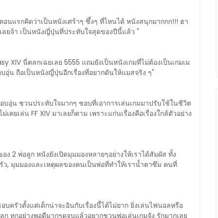
ัง ตอนแรกคิดว่าเป็นหนังเศร้าๆ ซึ้งๆ ที่ไหนได้ หนังสนุกมากกก!!! ฮา
จ้า เป็นหนังญี่ปุ่นที่ประทับใจสุดของปีนี้แล้ว "
y XIV นี่ตลกเฉยเลย 5555 แถมยังเป็นหนังเกมที่ไม่ต้องเป็นเกมเม
อุ่น ถือเป็นหนังญี่ปุ่นอีกเรื่องที่อยากดันให้แมสจริง ๆ"
ลกู้ด อบอุ่น ชวนประทับใจมากๆ ชอบที่เอาการเล่นเกมมาปรับใช้ในชีวิต
่เคยเล่น FF XIV มาเลยก็ตาม เพราะแก่นเรื่องคือเรื่องใกล้ตัวอย่าง
 พ่อลูก หนังยังเปิดมุมมองหลายๆอย่างให้เราได้สัมผัส ทั้ง
, มุมมองและเหตุผลของคนเป็นพ่อที่ทำให้เราน้ำตาซึม คนที่
รัวตั้งแต่เด็กน่าจะอินกับเรื่องนี้ได้ไม่ยาก ยิ่งเล่นไฟนอลหรือ
 ตลก ทุกอย่างพอดีมากๆดูจบแล้วอยากชวนพ่อเล่นเกมจัง รักมากเลย