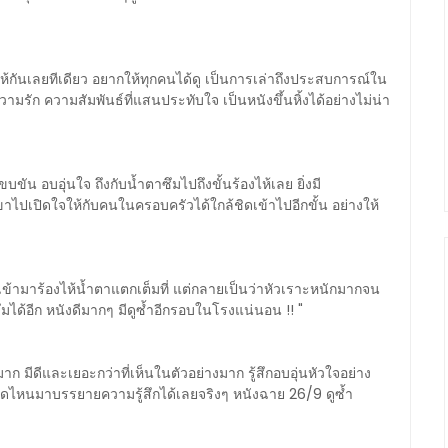
งไห้กันเลยทีเดียว อยากให้ทุกคนได้ดู เป็นการเล่าถึงประสบการณ์ใน
ามรัก ความสัมพันธ์ที่แสนประทับใจ เป็นหนังขึ้นหิ้งได้อย่างไม่น่า
บขัน อบอุ่นใจ ถึงกับน้ำตาซึมไปถึงขั้นร้องไห้เลย ยิ่งมี
เขาไปเปิดใจให้กับคนในครอบครัวได้ใกล้ชิดเข้าไปอีกขั้น อย่างให้
ามาร้องไห้น้ำตาแตกเต็มที่ แต่กลายเป็นว่าหัวเราะหนักมากจน
มได้อีก หนังดีมากๆ มีดูซ้ำอีกรอบในโรงแน่นอน !! "
ก มีดีและเยอะกว่าที่เห็นในตัวอย่างมาก รู้สึกอบอุ่นหัวใจอย่าง
ูดไหนมาบรรยายความรู้สึกได้เลยจริงๆ หนังฉาย 26/9 ดูซ้ำ