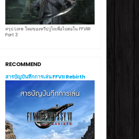
สรุป Lore ใหม่ของทวีปวูไถเพื่อไปต่อใน FFVIIR
Part 3
RECOMMEND
สารบัญบันทึกการเล่น FFVII Rebirth