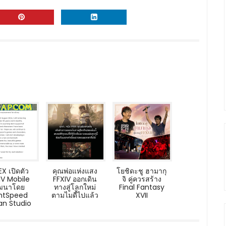
X เปิดตัว
คุณพ่อแห่งแสง
โยชิดะชู ฮามากุ
IV Mobile
FFXIV ออกเดิน
จิ คู่ควรสร้าง
ัฒนาโดย
ทางสู่โลกใหม่
Final Fantasy
ghtSpeed
ตามไมดี้ไปแล้ว
XVII
an Studio