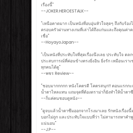
เรื่องนี้"
--JOKER.HEROESTALK--
"เหนือคาดมาก เป็นหนังที่อบอุ่นหัวใจสุดๆ ถึงกับร้อ
ครอบครัวผ่านทางเกมที่เล่าได้ถึงแก่นและถึงคุณค่าคว
เชื่อ"
--HoyayoJapan--
"เป็นหนังที่ประทับใจที่สุดเรื่องนึงเลย ประทับใจ ตลกข
ประสบการณ์ที่ค่อนข้างตรงยิ่งอิน ยิ่งรัก เหมือนเรา
ทุกคนได้ดู"
--พชร Review--
"ชอบมากกกกก หนังโคตรดี โคตรสนุก!! ตอนแรกกะเข้
น้ำตาไหลแทน แถมจุดที่ต้องดราม่าก็ยังทำให้น้ำตาซึ
--ก็แค่คนชอบดูหนัง--
"ดูจบแล้วน้ำตาซึมออกจากโรงมาเลย รักหนังเรื่องนี้มา
บอกไม่ถูก และประทับใจแบบที่ว่า ไม่สามารถหาคำพ
แน่นอน"
--J.P--