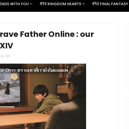
D ENDS WITH YOU
ซีรีส์ KINGDOM HEARTS
ซีรีส์ FINAL FANTASY
ก Brave Father Online : our
 XIV
sy XIV