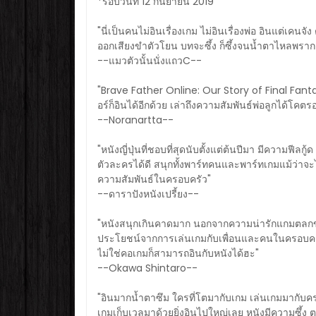
*รอบวันที่ 12 กันยายน 2019
"นี่เป็นคนไม่อินเรื่องเกม ไม่อินเรื่องพ่อ อินแต่เคนจ
ออกเสียงขำตัวโยน บทจะซึ้ง ก็ซึ้งจนน้ำตาไหลพรากเลย
--แมวตัวนั้นนั่งแถวC--
"Brave Father Online: Our Story of Final Fantas
อร์ก็อินได้อีกด้วย เล่าถึงความสัมพันธ์พ่อลูกได้โคตรอบ
--Noranartta--
"หนังญี่ปุ่นที่ชอบที่สุดนับตั้งแต่ต้นปีมา มีความฟี
ตัวละครได้ดี สนุกทั้งพาร์ทคนและพาร์ทเกมแม้ว่าจะไม
ความสัมพันธ์ในครอบครัว"
--ดาราปังหนังเปรี้ยง--
"หนังสนุกเกินคาดมาก นอกจากความน่ารักแกมตลกของ 2
ประโยชน์จากการเล่นเกมกับเพื่อนและคนในครอบครัว
ไม่ใช่คอเกมก็สามารถอินกับหนังได้ฮะ"
--Okawa Shintaro--
"อินมากน้ำตาซึม ใครที่โตมากับเกม เล่นเกมมากับครอบค
เกมเก็บเวลมาด้วยยิ่งอินไปใหญ่เลย หนังมีความซึ้ง