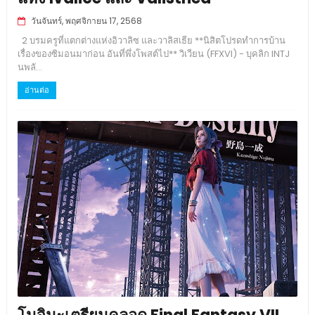
วันจันทร์, พฤศจิกายน 17, 2568
2 บรมครูที่แตกต่างแห่งอิวาลิซ และวาลิสเธีย **นิสิตโปรดทำการบ้าน
เรื่องของซิมอนมาก่อน อันที่พึ่งโพสต์ไป** วิเวียน (FFXVI) - บุคลิก INTJ
นพลั...
อ่านต่อ