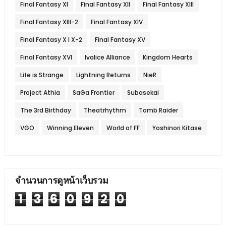
Final Fantasy XI
Final Fantasy XII
Final Fantasy XIII
Final Fantasy XIII-2
Final Fantasy XIV
Final Fantasy X l X-2
Final Fantasy XV
Final Fantasy XVI
Ivalice Alliance
Kingdom Hearts
Life is Strange
Lightning Returns
NieR
Project Athia
SaGa Frontier
Subasekai
The 3rd Birthday
Theatrhythm
Tomb Raider
VGO
Winning Eleven
World of FF
Yoshinori Kitase
จำนวนการดูหน้าเว็บรวม
1
3
6
0
9
2
0