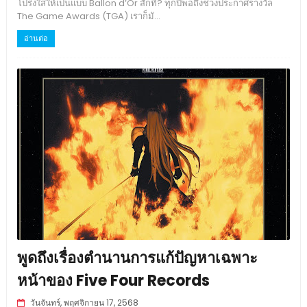
โปร่งใสให้เป็นแบบ Ballon d’Or สักที? ทุกปีพอถึงช่วงประกาศรางวัล
The Game Awards (TGA) เราก็มั...
อ่านต่อ
พูดถึงเรื่องตำนานการแก้ปัญหาเฉพาะ
หน้าของ Five Four Records
วันจันทร์, พฤศจิกายน 17, 2568