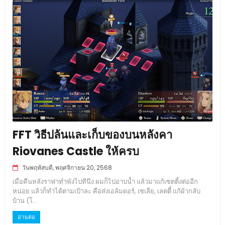
FFT วิธีปล้นและเก็บของบนหลังคา
Riovanes Castle ให้ครบ
วันพฤหัสบดี, พฤศจิกายน 20, 2568
เมื่อคืนหลังราฟาทำพังไปทีนึง ผมก็ไปอาบน้ำ แล้วมาแก้เซตติ้งต่ออีก
หน่อย แล้วก็ทำได้ตามเป้าละ คือส่งเอล์มดอร์, เซเลีย, เลตตี้ แก้ผ้ากลับ
บ้าน (โ...
อ่านต่อ