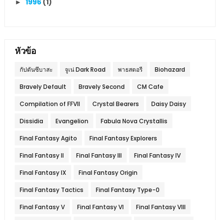
1996
(1)
►
หัวข้อ
กัปตันซึบาสะ
จูเน่ Dark Road
พาธสตอรี
Biohazard
Bravely Default
Bravely Second
CM Cafe
Compilation of FFVII
Crystal Bearers
Daisy Daisy
Dissidia
Evangelion
Fabula Nova Crystallis
Final Fantasy Agito
Final Fantasy Explorers
Final Fantasy II
Final Fantasy III
Final Fantasy IV
Final Fantasy IX
Final Fantasy Origin
Final Fantasy Tactics
Final Fantasy Type-0
Final Fantasy V
Final Fantasy VI
Final Fantasy VIII