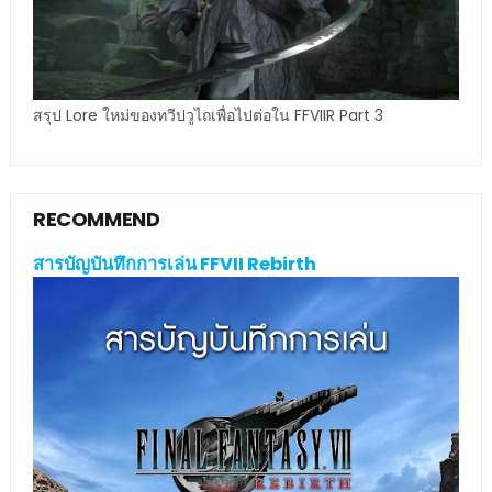
สรุป Lore ใหม่ของทวีปวูไถเพื่อไปต่อใน FFVIIR Part 3
RECOMMEND
สารบัญบันทึกการเล่น FFVII Rebirth