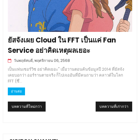
ยัสจังเผย Cloud ใน FFT เป็นแค่ Fan
Service อย่าคิดเหตุผลเยอะ
วันพฤหัสบดี, พฤศจิกายน 06, 2568
เป็นแฟนเซอร์วิซ อย่าคิดเยอะ" เมื่อวานตอนค้นข้อมูลปี 2014 ที่ยัสจัง
เคยบอกว่า ออร์รานตายจริง ก็ไปเจออันที่มีคนถามว่า คลาวด์ในโลก
FFT (ซึ่...
อ่านต่อ
บทความที่ใหม่กว่า
บทความที่เก่ากว่า