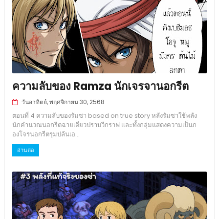
ความลับของ Ramza นักเจรจานอกรีต
วันอาทิตย์, พฤศจิกายน 30, 2568
ตอนที่ 4 ความลับของรัมซา based on true story หลังรัมซาใช้พลัง
นักคำนวณนอกรีตฉายเดี่ยวปราบวีกราฟ และทั้งกลุ่มแสดงความเป็นก
องโจรนอกรีตรุมปล้นเอ...
อ่านต่อ