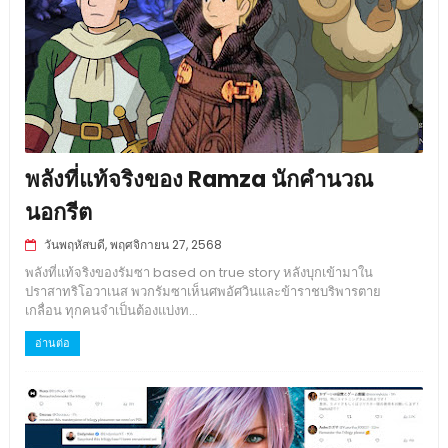
พลังที่แท้จริงของ Ramza นักคำนวณ
นอกรีต
วันพฤหัสบดี, พฤศจิกายน 27, 2568
พลังที่แท้จริงของรัมซา based on true story หลังบุกเข้ามาใน
ปราสาทริโอวาเนส พวกรัมซาเห็นศพอัศวินและข้าราชบริพารตาย
เกลื่อน ทุกคนจำเป็นต้องแบ่งท...
อ่านต่อ