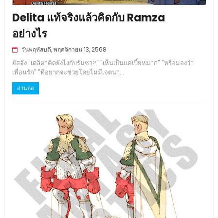
Delita แท้จริงแล้วคิดกับ Ramza
อย่างไร
วันพฤหัสบดี, พฤศจิกายน 13, 2568
ยัสจัง "เดลิตาคิดยังไงกับรัมซา?" "เห็นเป็นแค่เบี้ยหมาก" "หรือมองว่า
เพื่อนรัก" "ที่อยากจะช่วยโดยไม่มีเจตนา...
อ่านต่อ