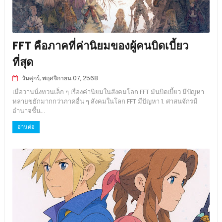
FFT คือภาคที่ค่านิยมของผู้คนบิดเบี้ยว
ที่สุด
วันศุกร์, พฤศจิกายน 07, 2568
เมื่อวานนั่งทวนเล็ก ๆ เรื่องค่านิยมในสังคมโลก FFT มันบิดเบี้ยว มีปัญหา
หลายขยักมากกว่าภาคอื่น ๆ สังคมในโลก FFT มีปัญหา 1. ศาสนจักรมี
อำนาจชี้น...
อ่านต่อ