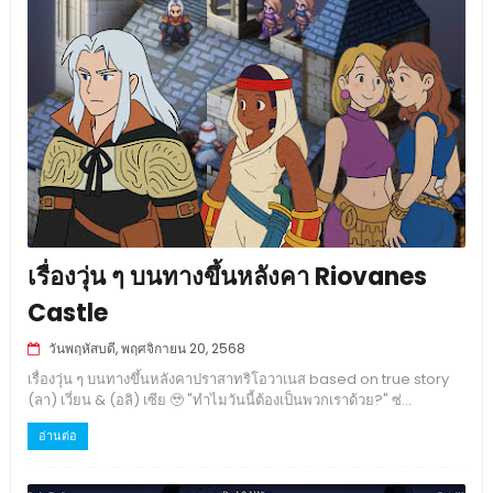
เรื่องวุ่น ๆ บนทางขึ้นหลังคา Riovanes
Castle
วันพฤหัสบดี, พฤศจิกายน 20, 2568
เรื่องวุ่น ๆ บนทางขึ้นหลังคาปราสาทริโอวาเนส based on true story
(ลา) เวี่ยน & (อลิ) เซีย 🥹 "ทำไมวันนี้ต้องเป็นพวกเราด้วย?" ซ่...
อ่านต่อ