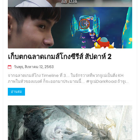
เก็บตกฉลาดเกมส์โกงซีรีส์ สัปดาห์ 2
วันพุธ, สิงหาคม 12, 2563
จากฉลาดเกมส์โกง Timeline ที่ 3.... ในจักรวาลที่พวกจูเน่เป็นติ่ง KH
ภาพในหัวของแบงค์ ก็จะออกมาประมาณนี้.... #จูเน่DarkRoad ถ้าจูเ...
อ่านต่อ