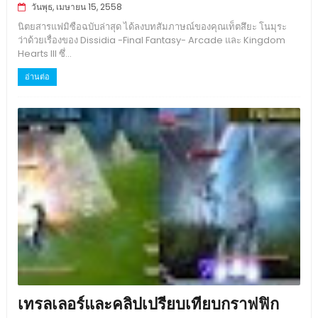
วันพุธ, เมษายน 15, 2558
นิตยสารแฟมิซือฉบับล่าสุด ได้ลงบทสัมภาษณ์ของคุณเท็ตสึยะ โนมุระ
ว่าด้วยเรื่องของ Dissidia -Final Fantasy- Arcade และ Kingdom
Hearts III ซึ่...
อ่านต่อ
เทรลเลอร์และคลิปเปรียบเทียบกราฟฟิก