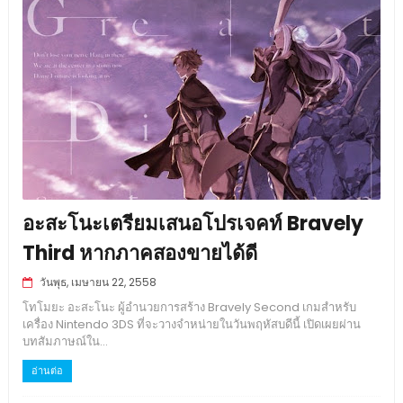
อะสะโนะเตรียมเสนอโปรเจคท์ Bravely
Third หากภาคสองขายได้ดี
วันพุธ, เมษายน 22, 2558
โทโมยะ อะสะโนะ ผู้อำนวยการสร้าง Bravely Second เกมสำหรับ
เครื่อง Nintendo 3DS ที่จะวางจำหน่ายในวันพฤหัสบดีนี้ เปิดเผยผ่าน
บทสัมภาษณ์ใน...
อ่านต่อ