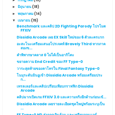
มิถุนายน
(18)
►
พฤษภาคม
(14)
►
เมษายน
(15)
▼
Benchmark และคลิป 2D Fighting Parody โปรโมต
FFXIV
Dissidia Arcade เผย EX Skill ใหม่ของ 6 ตัวละครแรก
อะสะโนะเตรียมเสนอโปรเจคท์ Bravely Third หากภาค
สองข...
คำพิพากษาคลาส 0 ไม่ได้เป็นอากิโตะ
ขยายความ End Credit ของ FF Type-0
วาระสุดท้ายของคาโทรใน Final Fantasy Type-0
โนมุระดันมินอูเข้า Dissidia Arcade พร้อมเตรียมประ
ก...
เทรลเลอร์และคลิปเปรียบเทียบกราฟฟิก Dissidia
Arcade
คลิปฉากเปิดเกม FFXIV 3.0 และความจริงอีกด้านก่อนเข้...
Dissidia Arcade เผยรายละเอียดชุดใหญ่พร้อมระบุเป็น
...
FF Type-0 HD ส่งออกเกินล้าน และเตรียมออนแอร์