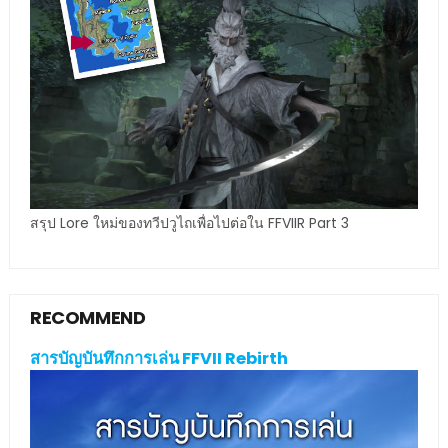
สรุป Lore ใหม่ของทวีปวูไถเพื่อไปต่อใน FFVIIR Part 3
RECOMMEND
สารบัญบันทึกการเล่น FFVII Rebirth