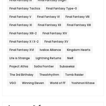
Final Fantasy IX
Final Fantasy Origin
Final Fantasy Tactics
Final Fantasy Type-0
Final Fantasy V
Final Fantasy VI
Final Fantasy VIII
Final Fantasy XI
Final Fantasy XII
Final Fantasy XIII
Final Fantasy XIII-2
Final Fantasy XIV
Final Fantasy X l X-2
Final Fantasy XV
Final Fantasy XVI
Ivalice Alliance
Kingdom Hearts
Life is Strange
Lightning Returns
NieR
Project Athia
SaGa Frontier
Subasekai
The 3rd Birthday
Theatrhythm
Tomb Raider
VGO
Winning Eleven
World of FF
Yoshinori Kitase