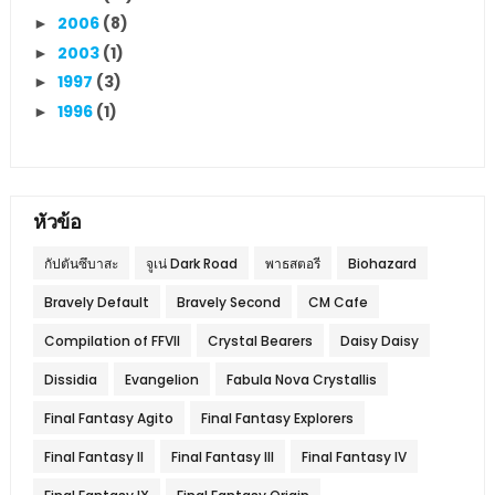
2006
(8)
►
2003
(1)
►
1997
(3)
►
1996
(1)
►
หัวข้อ
กัปตันซึบาสะ
จูเน่ Dark Road
พาธสตอรี
Biohazard
Bravely Default
Bravely Second
CM Cafe
Compilation of FFVII
Crystal Bearers
Daisy Daisy
Dissidia
Evangelion
Fabula Nova Crystallis
Final Fantasy Agito
Final Fantasy Explorers
Final Fantasy II
Final Fantasy III
Final Fantasy IV