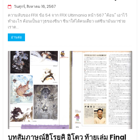
วันศุกร์, สิงหาคม 16, 2567
ความลับของ FFIX ข้อ 54 จาก FFIX Ultimania หน้า 567 "ค้อน" เอาไว้
ทำอะไร ค้อนเป็นอาวุธของซินา ซินาใส่ได้คนเดียว แต่ซินามันมาช่วย
เราต...
อ่านต่อ
บทสัมภาษณ์ฮิโรยูคิ อิโตว ท้ายเล่ม Final