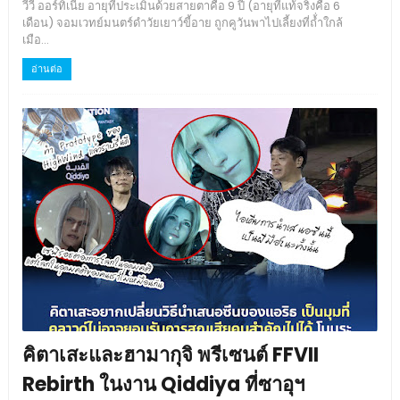
วีวี่ ออร์ทิเนีย อายุที่ประเมินด้วยสายตาคือ 9 ปี (อายุที่แท้จริงคือ 6
เดือน) จอมเวทย์มนตร์ดำวัยเยาว์ขี้อาย ถูกคูวันพาไปเลี้ยงที่ถ้่ำใกล้
เมือ...
อ่านต่อ
คิตาเสะและฮามากุจิ พรีเซนต์ FFVII
Rebirth ในงาน Qiddiya ที่ซาอุฯ