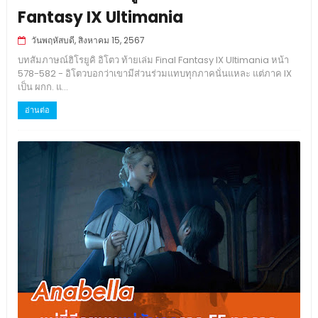
Fantasy IX Ultimania
วันพฤหัสบดี, สิงหาคม 15, 2567
บทสัมภาษณ์ฮิโรยูคิ อิโตว ท้ายเล่ม Final Fantasy IX Ultimania หน้า
578-582 - อิโตวบอกว่าเขามีส่วนร่วมแทบทุกภาคนั่นแหละ แต่ภาค IX
เป็น ผกก. แ...
อ่านต่อ