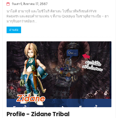
วันเสาร์, สิงหาคม 17, 2567
นาโอคิ ฮามากุจิ และโยชิโนริ คิตาเสะ ไปขึ้นเวทีพรีเซนต์ FFVII
Rebirth และตอบคำถามแฟน ๆ ที่งาน Qiddiya ในซาอุดิอาระเบีย - ฮา
มากุจิบอกว่าสมัยเร...
อ่านต่อ
Profile - Zidane Tribal