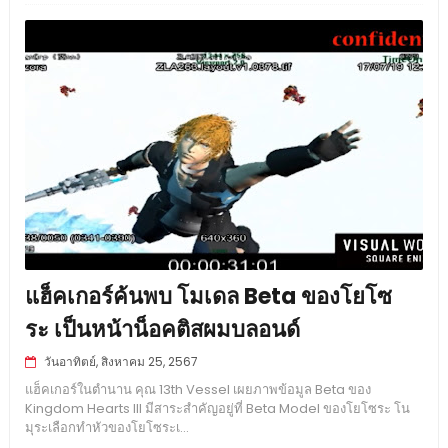
แฮ็คเกอร์ค้นพบ โมเดล Beta ของโยโซ
ระ เป็นหน้าน็อคติสผมบลอนด์
วันอาทิตย์, สิงหาคม 25, 2567
แฮ็คเกอร์ในตำนาน คุณ 13th Vessel เผยภาพข้อมูล Beta ของ
Kingdom Hearts III มีสาระสำคัญอยู่ที่ Beta Model ของโยโซระ โน
มุระเลือกทำหัวของโยโซระเ...