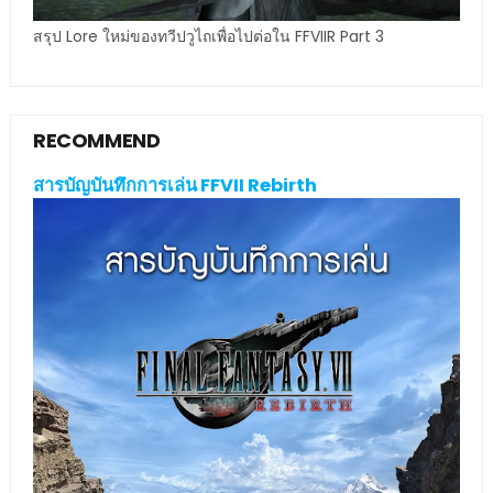
สรุป Lore ใหม่ของทวีปวูไถเพื่อไปต่อใน FFVIIR Part 3
RECOMMEND
สารบัญบันทึกการเล่น FFVII Rebirth