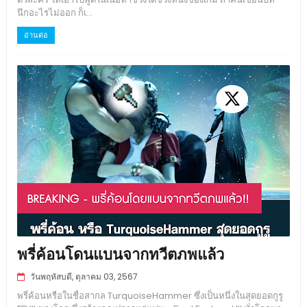
นึกอะไรไม่ออก ก็เ...
อ่านต่อ
พรี่ค้อนโดนแบนจากทวีตภพแล้ว
วันพฤหัสบดี, ตุลาคม 03, 2567
พรี่ค้อนหรือในชื่อสากล TurquoiseHammer ซึ่งเป็นหนึ่งในสุดยอดกูรู