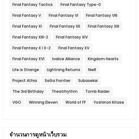
Final Fantasy Tactics
Final Fantasy Type-0
Final Fantasy V
Final Fantasy VI
Final Fantasy VIII
Final Fantasy XI
Final Fantasy XII
Final Fantasy XIII
Final Fantasy XIII-2
Final Fantasy XIV
Final Fantasy X l X-2
Final Fantasy XV
Final Fantasy XVI
Ivalice Alliance
Kingdom Hearts
Life is Strange
Lightning Returns
NieR
Project Athia
SaGa Frontier
Subasekai
The 3rd Birthday
Theatrhythm
Tomb Raider
VGO
Winning Eleven
World of FF
Yoshinori Kitase
จำนวนการดูหน้าเว็บรวม