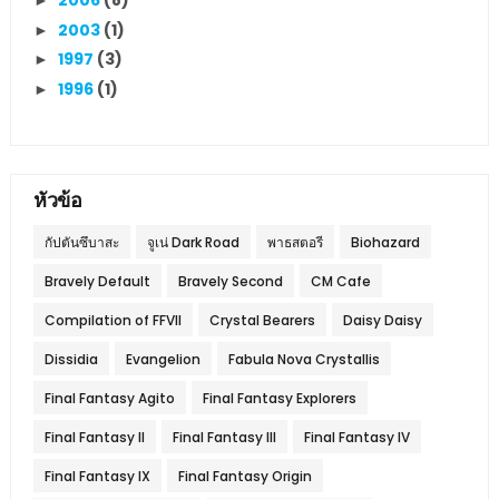
2006
(8)
►
2003
(1)
►
1997
(3)
►
1996
(1)
►
หัวข้อ
กัปตันซึบาสะ
จูเน่ Dark Road
พาธสตอรี
Biohazard
Bravely Default
Bravely Second
CM Cafe
Compilation of FFVII
Crystal Bearers
Daisy Daisy
Dissidia
Evangelion
Fabula Nova Crystallis
Final Fantasy Agito
Final Fantasy Explorers
Final Fantasy II
Final Fantasy III
Final Fantasy IV
Final Fantasy IX
Final Fantasy Origin