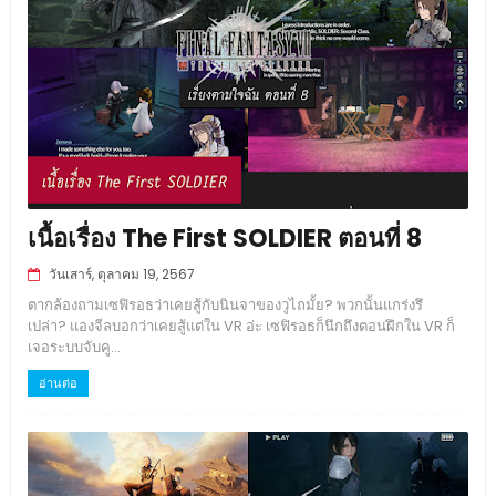
เนื้อเรื่อง The First SOLDIER ตอนที่ 8
วันเสาร์, ตุลาคม 19, 2567
ตากล้องถามเซฟิรอธว่าเคยสู้กับนินจาของวูไถมั้ย? พวกนั้นแกร่งรึ
เปล่า? แองจีลบอกว่าเคยสู้แต่ใน VR อ่ะ เซฟิรอธก็นึกถึงตอนฝึกใน VR ก็
เจอระบบจับคู...
อ่านต่อ