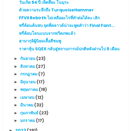
วันเกิด 54 ปี เท็ตสึยะ โนมุระ
ด้วยความระลึกถึง TurquoiseHammer
FFVII Rebirth ไม่เหลืออะไรที่ทำต่อได้ละ เลิก
พรี่ค้อนค้นพบ จุดที่คลาวด์น่าจะพูดคำว่า Final Fant...
พรี่ค้อนโดนแบนจากทวีตภพแล้ว
ฮามากุจิผู้นิยมเสื้อสีชมพู
ราคาหุ้น SQEX กลับสู่สถานการณ์ปกติหลังผ่านไป 5 เดือน
กันยายน
(23)
►
สิงหาคม
(27)
►
กรกฎาคม
(7)
►
มิถุนายน
(17)
►
พฤษภาคม
(19)
►
เมษายน
(12)
►
มีนาคม
(32)
►
กุมภาพันธ์
(23)
►
มกราคม
(17)
►
2023
(251)
►