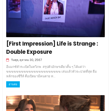
[First Impression] Life is Strange :
Double Exposure
วันพุธ, ตุลาคม 30, 2567
อีแมกซ์หัวระเบิดในทวิภพ สรุปตัวอักษรเดียวสั้น ๆ ได้แค่ว่า
ฆฆฆฆฆฆฆฆฆฆฆฆฆฆฆฆฆฆฆฆฆฆ เล่นแล้วหัวจะปวดที่สุด ธีม
หลักของซีรีส์ คือเปิดมามีคนตาย ท...
อ่านต่อ