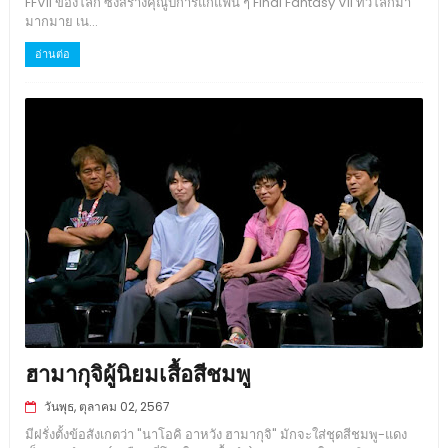
FFVII ของโลก ซึ่งสร้างคุณูปการแก่แฟน ๆ Final Fantasy VII ทั่วโลกมา
มากมาย เน...
อ่านต่อ
ฮามากุจิผู้นิยมเสื้อสีชมพู
วันพุธ, ตุลาคม 02, 2567
มีฝรั่งตั้งข้อสังเกตว่า "นาโอคิ อาหวัง ฮามากุจิ" มักจะใส่ชุดสีชมพู-แดง