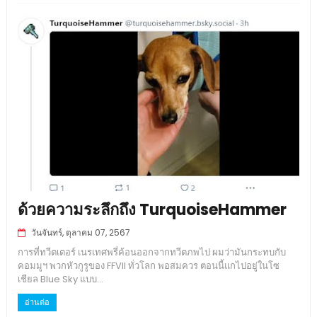
ด้วยความระลึกถึง TurquoiseHammer
วันจันทร์, ตุลาคม 07, 2567
การที่ทวีตเตอร์ เนรเทศพรี่ค้อนออกจากทวีตภพไป ผมว่ามันกระทบกับ
คอมมูฯ พวกหัวกูรูของ FFVII ทั่วโลก พอสมควร ตอนนี้แกไปอยู่ในโซ
เชียล Blue Sky แบบ...
อ่านต่อ