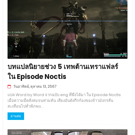
บทแปลนิยายช่วง 5 เทพต้านเทราแฟลร์
ใน Episode Noctis
วันอาทิตย์, ตุลาคม 13, 2567
แปล Word by Word จากฉบับ eng ที่พึ่งได้มา ใน Episode Noctis
เมื่อความมืดสั่งสมจนท่วมท้น เสียงอันดังกึกก้องของจ้าวมังกรสั่น
สะเทือนไปทั่วพิภพแ...
อ่านต่อ