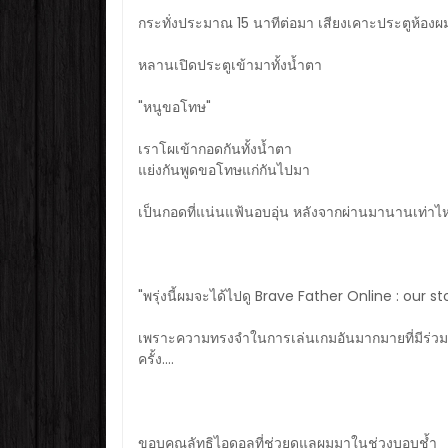
กระทั่งประมาณ 15 นาทีต่อมา เสียงเคาะประตูห้องผมก
หลานเปิดประตูเข้ามาทั้งน้ำตา
"หนูขอโทษ"
เราโผเข้ากอดกันทั้งน้ำตา
แย่งกันพูดขอโทษแก่กันไปมา
เป็นกอดที่แน่นแฟ้นอบอุ่น หลังจากผ่านมานานเท่าไหร่แ
"พรุ่งนี้ผมจะได้ไปดู Brave Father Online : our s
เพราะความทรงจำในการเล่นเกมอันมากมายที่มีร่วมกั
ครั้ง....
ขอบคุณลัทธิไอดอลที่ช่วยดูแลผมมาในช่วงบอบช้ำ