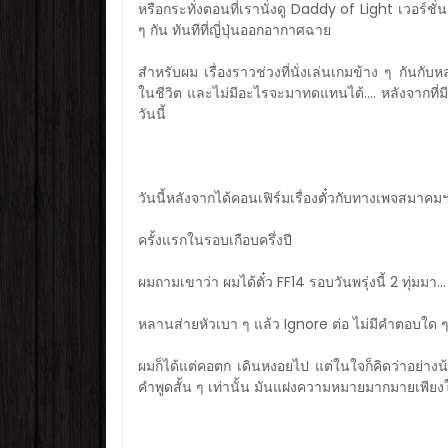
หรือกระทั่งตอนที่เรานั่งดู Daddy of Light เวอร์ช
ๆ กัน ทันทีที่ญี่ปุ่นออกอากาศฉาย
สำหรับผม เรื่องราวช่วงที่นั่งเล่นเกมข้าง ๆ กันกับหล
ในชีวิต และไม่มีอะไรจะมาทดแทนได้.... หลังจากที่ม
วันนี้
วันนี้หลังจากได้คอนเฟิร์มเรื่องตั๋วกับทางเพจสมาค
ครั้งแรกในรอบเกือบครึ่งปี
ผมถามเขาว่า ผมได้ตั๋ว FF14 รอบวันพรุ่งนี้ 2 ทุ่มมา..
หลานส่ายหัวเบา ๆ แล้ว Ignore ต่อ ไม่มีคำตอบใด ๆ
ผมก็ได้แต่คอตก เดินหงอยไป แต่ในใจก็คิดว่าอย่าง
คำพูดสั้น ๆ เท่านั้น มันแฝงความหมายมากมายเพียง