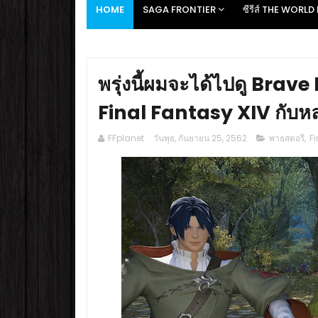
HOME
SAGA FRONTIER
ซีรีส์ THE WORL
พรุ่งนี้ผมจะได้ไปดู Brav
Final Fantasy XIV กับห
FFplanet
วันพุธ, กันยายน 25, 2562
พาธสตอรี
,
F