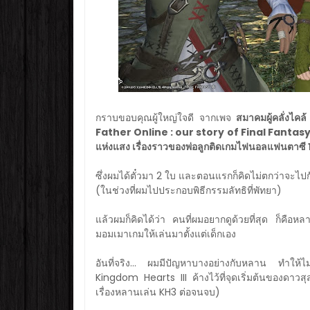
กราบขอบคุณผู้ใหญ่ใจดี จากเพจ
สมาคมผู้คลั่งไค
Father Online : our story of Final F
แห่งแสง เรื่องราวของพ่อลูกติดเกมไฟนอลแฟนตาซี 
ซึ่งผมได้ตั๋วมา 2 ใบ และตอนแรกก็คิดไม่ตกว่าจะไปก
(ในช่วงที่ผมไปประกอบพิธีกรรมลัทธิที่พัทยา)
แล้วผมก็คิดได้ว่า คนที่ผมอยากดูด้วยที่สุด ก็คือหล
มอมเมาเกมให้เล่นมาตั้งแต่เด็กเอง
อันที่จริง... ผมมีปัญหาบางอย่างกับหลาน ทำให้ไม่
Kingdom Hearts III ค้างไว้ที่จุดเริ่มต้นของดาวสุส
เรื่องหลานเล่น KH3 ต่อจนจบ)