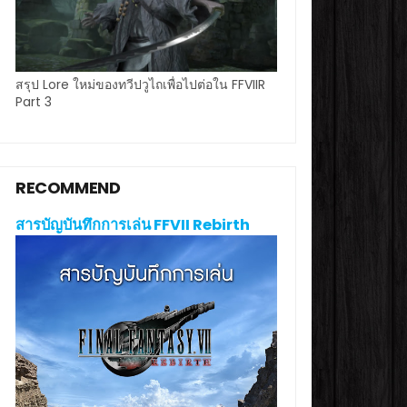
สรุป Lore ใหม่ของทวีปวูไถเพื่อไปต่อใน FFVIIR
Part 3
RECOMMEND
สารบัญบันทึกการเล่น FFVII Rebirth