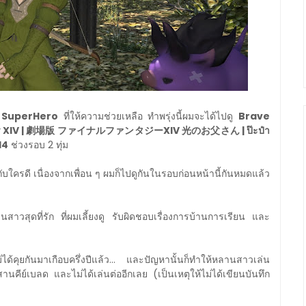
ล้ SuperHero
ที่ให้ความช่วยเหลือ ทำพรุ่งนี้ผมจะได้ไปดู
Brave
antasy XIV | 劇場版 ファイナルファンタジーXIV 光のお父さん | ป๊ะป๋า
14
ช่วงรอบ 2 ทุ่ม
ับใครดี เนื่องจากเพื่อน ๆ ผมก็ไปดูกันในรอบก่อนหน้านี้กันหมดแล้ว
านสาวสุดที่รัก ที่ผมเลี้ยงดู รับผิดชอบเรื่องการบ้านการเรียน และ
ได้คุยกันมาเกือบครึ่งปีแล้ว... และปัญหานั้นก็ทำให้หลานสาวเล่น
านคีย์เบลด และไม่ได้เล่นต่ออีกเลย (เป็นเหตุให้ไม่ได้เขียนบันทึก