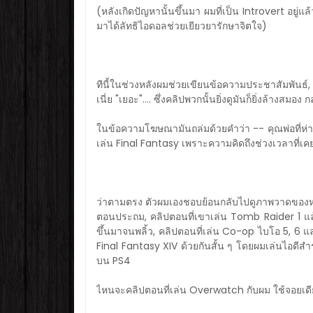
(หลังเกิดปัญหานั้นขึ้นมา ผมที่เป็น Introvert อยู่แล้
มาได้ลัทธิไอดอลช่วยเยียวยารักษาจิตใจ)
ทีนี้ในช่วงหลังผมช่วยเขียนข้อความประชาสัมพันธ์, 
เนี่ย "เยอะ".... ซึ่งคลิปพวกนั้นยิ่งดูมันก็ยิ่งล้างสมอ
ในข้อความโฆษณามันถล่มด้วยคำว่า -- คุณพ่อที่ห่างเห
เล่น Final Fantasy เพราะความคิดถึงช่วงเวลาที่เค
ว่าตามตรง ตัวผมเองชอบย้อนกลับไปดูภาพวาดของหล
ตอนประถม, คลิปตอนที่เขาเล่น Tomb Raider 1 แล
ขึ้นมาจนพลิ้ว, คลิปตอนที่เล่น Co-op ไบโอ 5, 6 แล
Final Fantasy XIV ด้วยกันสั้น ๆ โดยผมเล่นไอดี
บน PS4
ไหนจะคลิปตอนที่เล่น Overwatch กับผม ใช้จอยเดีย