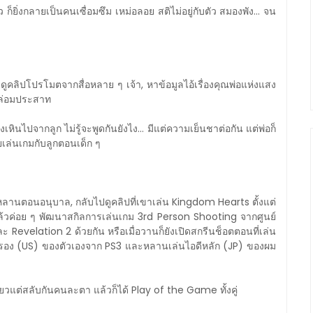
ว ก็ยิ่งกลายเป็นคนเซื่อมซึม เหม่อลอย สติไม่อยู่กับตัว สมองพัง... จน
ดูคลิปโปรโมตจากสื่อหลาย ๆ เจ้า, หาข้อมูลไอ้เรื่องคุณพ่อแห่งแสง
ง กล่อมประสาท
ินไปจากลูก ไม่รู้จะพูดกันยังไง... มีแต่ความเย็นชาต่อกัน แต่พ่อก็
ยเล่นเกมกับลูกตอนเด็ก ๆ
านตอนอนุบาล, กลับไปดูคลิปที่เขาเล่น Kingdom Hearts ตั้งแต่
้วค่อย ๆ พัฒนาสกิลการเล่นเกม 3rd Person Shooting จากศูนย์
ะ Revelation 2 ด้วยกัน หรือเมื่อวานก็ยังเปิดสกรีนช็อตตอนที่เล่น
สำรอง (US) ของตัวเองจาก PS3 และหลานเล่นไอดีหลัก (JP) ของผม
วแต่สลับกันคนละตา แล้วก็ได้ Play of the Game ทั้งคู่