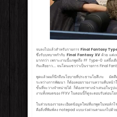
จบลงไปแล้วสำหรับรายการ
Final Fantasy Typ
ซึ่งรับบทบาทกำกับ
Final Fantasy XV
ด้วย แต่
มากกว่า เพราะงานนี้แกพูดถึง FF Type-0 แค่จึ๋งเ
กันเสียยาว.... จนโดนแซวว่าเป็นรายการ Final Fanta
พูดแล้วผมก็นึกถึงนโยบายที่ประธานโยสึเกะ มัตสึด
ระหว่างการพัฒนา ก็ต้องคอยรายงานความคืบหน้าให้
ขั้นที่จะวางจำหน่ายได้ ก็ต้องหาทางนำเสนอในรูป
งานทั้งหมดของ FFXV ในตอนนี้ก็ดูจะตอบรับต่อนโ
ในส่วนของรายละเอียดข้อมูลใหม่ที่แกพูดในทอล์กโ
คือสิ่งที่พิมพ์ลง notepad แบบเร่งด่วนตามแกไปด้ว