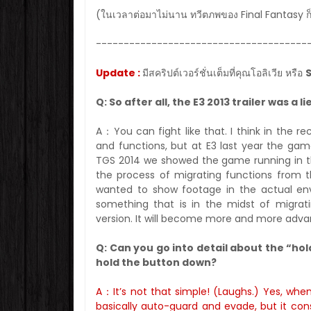
(ในเวลาต่อมาไม่นาน ทวีตภพของ Final Fantasy ก
--------------------------------------
Update :
มีสคริปต์เวอร์ชั่นเต็มที่คุณโอลิเวีย หรือ
Q: So after all, the E3 2013 trailer was a l
A：You can fight like that. I think in the 
and functions, but at E3 last year the ga
TGS 2014 we showed the game running in t
the process of migrating functions from the 
wanted to show footage in the actual env
something that is in the midst of migrat
version. It will become more and more adva
Q: Can you go into detail about the “hold
hold the button down?
A：It’s not that simple! (Laughs.) Yes, wh
basically auto-guard and evade, but it con