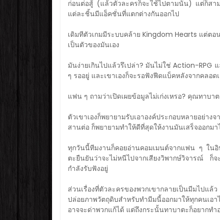
ก่อนต่อสู้ (แล้วตัวละครก็จะใช้ไปตามนั้น) แต่ก็สา
แต่ละชิ้นมีแอ็คชั่นที่แตกต่างกันออกไป
เดิมทีตัวเกมมีระบบคล้าย Kingdom Hearts แต่ตอนนี
เป็นตัวของมันเอง
มันง่ายเกินไปแล้วรึเปล่า? มันไม่ใช่ Action-RPG แ
ๆ รออยู่ และเขาเองก็จะรอฟังฟีดแบ็คหลังจากคลอ
แฟน ๆ ถามว่าเปิดเผยข้อมูลไม่เก่งเหรอ? คุณทาบาตะบ
ตัวเขาเองก็พยายามรับเอาองค์ประกอบหลายอย่างจา
สานต่อ ก็พยายามทำให้ดีที่สุดให้งานมันเสร็จออกมาไ
ทุกวันนี้ทีมงานก็คอยอ่านคอมเมนต์จากแฟน ๆ ในอ
ตะยืนยันว่าจะไม่หนีไปจากเสียงวิพากษ์วิจารณ์ ก็จ
กำลังรับฟังอยู่
ส่วนเรื่องที่ตัวละครของพวกเขากลายเป็นมีมไปแล้
ปล่อยภาพวัตถุดิบสำหรับทำมีมนี้ออกมาให้ทุกคนเอา
อาจจะด่าพวกแก้ได้ แต่ถึงกระนั้นทาบาตะก็อยากทำอยู