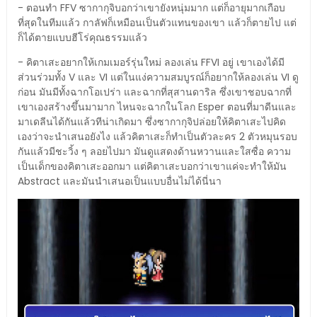
- ตอนทำ FFV ซากากุจิบอกว่าเขายังหนุ่มมาก แต่ก็อายุมากเกือบ
ที่สุดในทีมแล้ว กาลัฟก็เหมือนเป็นตัวแทนของเขา แล้วก็ตายไป แต่
ก็ได้ตายแบบฮีโร่คุณธรรมแล้ว
- คิตาเสะอยากให้เกมเมอร์รุ่นใหม่ ลองเล่น FFVI อยู่ เขาเองได้มี
ส่วนร่วมทั้ง V และ VI แต่ในแง่ความสมบูรณ์ก็อยากให้ลองเล่น VI ดู
ก่อน มันมีทั้งฉากโอเปร่า และฉากที่สุสานดาริล ซึ่งเขาชอบฉากที่
เขาเองสร้างขึ้นมามาก ไหนจะฉากในโลก Esper ตอนที่มาดีนและ
มาเดลีนได้กันแล้วทีน่าเกิดมา ซึ่งซากากุจิปล่อยให้คิตาเสะไปคิด
เองว่าจะนำเสนอยังไง แล้วคิตาเสะก็ทำเป็นตัวละคร 2 ตัวหมุนรอบ
กันแล้วมีชะวิ้ง ๆ ลอยไปมา มันดูแสดงด้านหวานและใสซื่อ ความ
เป็นเด็กของคิตาเสะออกมา แต่คิตาเสะบอกว่าเขาแค่จะทำให้มัน
Abstract และมันนำเสนอเป็นแบบอื่นไม่ได้นี่นา