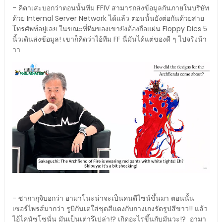
- คิตาเสะบอกว่าตอนนั้นทีม FFIV สามารถส่งข้อมูลกันภายในบริษัท
ด้วย Internal Server Network ได้แล้ว ตอนนั้นยังต่อกันด้วยสาย
โทรศัพท์อยู่เลย ในขณะที่ทีมของเขายังต้องถือแผ่น Floppy Dics 5
นิ้วเดินส่งข้อมูล! เขาก็คิดว่าไอ้ทีม FF นี่มันได้แต่ของดี ๆ ไปจริงน้า
าา
- ซากากุจิบอกว่า อามาโนะน่าจะเป็นคนดีไซน์ขึ้นมา ตอนนั้น
เซอร์ไพรส์มากว่า รูบิกันเตใส่ชุดสีแดงกับกางเกงรัดรูปสีขาว!! แล้ว
ไอ้ไคนัซโซนั่น มันเป็นเต่ารึเปล่า!? เกิดอะไรขึ้นกับมันวะ!? อามา