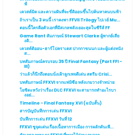
ฟ์
เควสต์มิด และความฝันที่จะขี่ดิออนขึ้นไปค้นหาคนบนฟ้า
ถ้าเราเป็น 3 คนนี้ เราคงพา FFVII Trilogy ไปเวย์ Mu...
ตอนนี้ใครคือตัวเอกที่มีสเกลพลังเยอะสุดในซีรีส์ FF
Game Rant สัมภาษณ์ Stewart Clarke ผู้พากย์เสีย
งดิ...
เควสต์ดิออน-ฮาร์โปคราเตส ปากกาขนนก และผู้แต่งหนัง
ส...
บทสัมภาษณ์ครบรอบ 35 ปี Final Fantasy (Part FFI -
III)
ว่าแล้วก็นึกถึงตอนนั่งเฝ้าลูกเพจดีเด่น สตรีม Crisi...
บทสัมภาษณ์ FFXVI จากแฟมิซือ หลังเกมวางจำหน่าย
โยชิดะหวังว่าเรื่อง DLC FFXVI จะสามารถทำอะไรบา
งอย่...
Timeline - Final Fantasy XVI (ฉบับสั้น)
สารบัญบันทึกการเล่น FFXVI
บันทึกการเล่น FFXVI วันที่ 12
FFXVI ชูจุดเด่นเรื่องเนื้อหาการเมือง การผลักดันเพื...
ตัดเกรด ทฤษเฎา FFXVI ที่ทายไว้ก่อนเกมออก