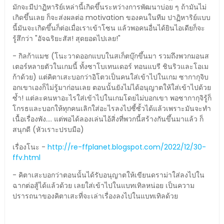
มักจะมีปาฏิหาริย์เหล่านี้เกิดขึ้นระหว่างการพัฒนาบ่อย ๆ ถ้ามันไม่
เกิดขึ้นเลย ก็จะส่งผลต่อ motivation ของคนในทีม ปาฏิหาริย์แบบ
นี้มันจะเกิดขึ้นก็ต่อเมื่อเราเข้าโซน แล้วพอคนอื่นได้ยินไอเดียก็จะ
รู้สึกว่า "อัจฉริยะสัส! สุดยอดไปเลย!"
- กิลก้าแมช (โนะวาดออกแบบในสเก็ตบุ๊กขึ้นมา รวมถึงพวกมอนส
เตอร์หลายตัวในเกมนี้ ทั้งซาโบเทนเดอร์ ทอนแบรี ชินริวและโอเม
ก้าด้วย) แต่คิตาเสะบอกว่าอิโตวเป็นคนใส่เข้าไปในเกม ซากากุจิบ
อกเขาเองก็ไม่รู้มาก่อนเลย ตอนนั้นยังไม่ได้อนุญาตให้ใส่เข้าไปด้วย
ซ้ำ! แต่ละคนหาอะไรใส่เข้าไปในเกมโดยไม่บอกเขา พอซากากุจิรู้ก็
โกรธและบอกให้ทุกคนเลิกใส่อะไรลงไปซี้ซั้วได้แล้วเพราะมันจะทำ
เนื้อเรื่องพัง.... แต่พอได้ลองเล่นไอ้สิ่งที่พวกนี้สร้างกันขึ้นมาแล้ว ก็
สนุกดี (หัวเราะปรบมือ)
เรื่องโนะ -
http://re-ffplanet.blogspot.com/2022/12/30-
ffv.html
- คิตาเสะบอกว่าตอนนั้นได้รับอนุญาตให้เขียนดราม่าใส่ลงไปใน
ฉากต่อสู้ได้แล้วด้วย เลยใส่เข้าไปในแบทเทิลหน่อย เป็นความ
ปรารถนาของคิตาเสะที่จะเล่าเรื่องลงไปในแบทเทิลด้วย