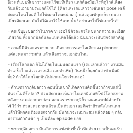
อีเวนต์แบบที่เขาวางแผนไว้ซะทีเดียว แต่ก็ต้องมีอะไรที่ดูใกล้เคียง
กันแล้วเอามาประยุกต์ใช้ได้ (คิตาเสะเคยเล่าว่าเช่นเอา pose เซลี
สตอนโดนโจมตี ไปใช้ตอนโดดหน้าผา) แล้วคุณชิบุยะก็จะบ่นว่า
เดี๋ยวคิตาเสะ มันไม่ได้เอาไว้ใช้แบบนั้น! อย่าเอาไปใช้แบบนั้น!!
- คุณชิบุยะบอกว่าในภาค VI เธอใช้ตัวละครในขนาดความละเอียด
เดียวกัน ทั้งฉากฟิลด์และแบทเทิลได้แล้ว นั่นน่าจะเป็นปัจจัยสำคัญ
- ภาคนี้มีตัวละครมากมาย เกิดจากการเอาไอเดียของ planner
แต่ละคนมารวมกัน แล้วเลือกว่าจะเอาอันไหน
- เรื่องโลกแตก ก็ไม่ได้อยู่ในแผนตอนแรก (เคยเล่าแล้วว่า งานมัน
ทำเสร็จไวแล้วเวลาเหลือ เลยทำเพิ่ม) วันหนึ่งก็คุยกันว่าทำเพิ่มดี
มั้ย? ถ้าให้โลกโตกมันไม่น่าสนใจกว่าเหรอ?
- ด้านซากากุจิบอกว่า ตอนนั้นเขาก็เกิดความคิดขึ้นว่าถ้าจบแค่นี้
มันจะไม่ดีรึเปล่า? ส่วนคิตาเสะเห็นว่าไม่เคยมีเกมที่โชว์โลกสภาพ
หลังการล่มสลายมาก่อน ตอนแรกซากากุจิก็วางคอนเซปต์สำหรับ
VI ไว้ว่า ตัวละครทุกคนล้วนเป็นตัวเอก เลยคิดว่าถ้าหลังโลกแตก
แล้วให้ทุกคนต้องแยกจากกัน มันก็น่าจะเหมาะสม แล้วค่อย ๆ กลับ
มารวมตัวกันช้า ๆ เป็นทีละ episode ย่อย
- ซากากุจิบอกว่า มันเกิดการแข่งขันขึ้นในทีมด้วย เขาเป็นคนรับ