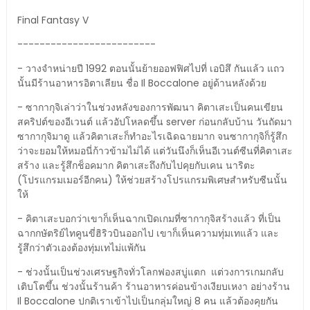
Final Fantasy V
-------------------------
- วางจำหน่ายปี 1992 ตอนนั้นย้ายออฟฟิศไปที่ เอบิสึ กันแล้ว แถว
นั้นมีร้านอาหารอิตาเลียน ชื่อ Il Boccalone อยู่ด้านหลังด้วย
- ซากากุจิเล่าว่าในช่วงหลังของการพัฒนา คิตาเสะเป็นคนเขียน
สคริปต์ของอีเวนต์ แล้วอัปโหลดขึ้น server ก่อนกลับบ้าน วันถัดมา
ซากากุจิมาดู แล้วคิตาเสะก็ทำอะไรเฉิดฉายมาก จนซากากุจิก็รู้สึก
ว่าจะยอมให้หมอนี่ก้าวข้ามไม่ได้ แต่วันนึงก็เห็นอีเวนต์ซีนที่คิตาเสะ
สร้าง และรู้สึกช็อคมาก คิตาเสะถึงกับไปคุยกับเคน นาริตะ
(โปรแกรมเมอร์อีกคน) ให้ช่วยสร้างโปรแกรมพิเศษสำหรับซีนนั้น
ให้
- คิตาเสะบอกว่าเขาก็เห็นฉากเปิดเกมที่ซากากุจิสร้างแล้ว ที่เป็น
ฉากกษัตริย์ไทคูนขี่ฮิริวบินออกไป เขาก็เห็นความทุ่มเทแล้ว และ
รู้สึกว่าตัวเองต้องทุ่มเทไม่แพ้กัน
- ช่วงนั้นเป็นช่วงเศรษฐกิจทั่วโลกฟองสบู่แตก แต่วงการเกมกลับ
เติบโตขึ้น ช่วงนั้นร้านค้า ร้านอาหารค่อนข้างเงียบเหงา อย่างร้าน
Il Boccalone ปกติเราเข้าไปเป็นกลุ่มใหญ่ 8 คน แล้วต้องคุยกัน