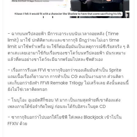
- ฉากบนทวีปลอยฟ้า มีการเอาระบบนับเวลาถอยหลัง (Time
limit) มาใช้ ปกติคิตาเสะและซากากุจิ มีกฎว่าจะไม่เอา time
limit มาใช้พร่ำเพรื่อ จะใช้ก็ต่อเมื่อมันเป็นเหตุการณ์ซีเรียสจริง ๆ คิ
ตาเสะเลยเอามาใช้กับเรื่องของชาโดว์บนทวีปลอยฟ้า มันรเหมาะ
แล้วที่คนอย่างชาโดว์จะมีฉากพร้อมไปสละชีพตัวเอง
- เรื่องการรีเมค FFVI ซากากุจิบอกว่าของเดิมมันทำเป็น Sprite
แถมเนื้อเรื่องก็ยาวมาก การทำเป็น CG คงเป็นงานยาก ส่วนคิตา
เสะก็บอกว่ายังทำ FFVII Remake Trilogy ไม่เสร็จเลย ดังนั้นตอนนี้
ยังไม่ใช่เวลาคิดหรอก
- โนบุโอะ อุเอมัตสึก็ชอบ VI มาก เป็นเกมสุดท้ายที่เขาต้องแต่ง
เพลงภายใต้ข้อจำกัดใหญ่ ก่อนจะได้รับอิสระในยุค CD
- ซากากุจิบอกว่าไปบอกให้โยชิพี ใส่เพลง Blackjack เข้าไปใน
FFXIV ด้วย