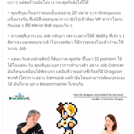
เบา ๆ แต่พอร้านมันโล่ง เราจะคุยกันยังไงก็ได้
- คุณชิบุยะก็บอกว่าตอนนั้นเธออายุ 20 ปลาย ๆ เรายังหนุ่มแน่น
แข็งแรงกัน ที่เอบิสึเลยสนุกมาก เรายังไปเข้าห้อง VIP คาราโอเกะ
กันบ่อย ๆ ที่มี Mirror Ball หมุนแว้บ ๆ
- สาเหตุที่เอาระบบ Job กลับมา เพราะอยากให้มี Ability ที่เจ๋ง ๆ |
คิตาเสะบอกตอนเขาเข้าโปรเจคท์มา ก็มีการตกลงไปแล้วว่าจะใช้
ระบบ Job
- แต่ละวันพวกฝ่ายศิลป์ ก็ต้องวาด sprite ขึ้นมา 32 pattern ให้
ได้ในแต่ละวัน คุณชิบุยะบอกว่าการทำบางตัว อย่าง Job Dancer
มันก็สนุกเหมือนได้พักเบรก แต่อันที่วาดอย่างซีเรียสก็มี Dragoon
พวกตัวใส่เกราะอย่าง Samurai แต่ถ้าอันไหนสามารถดัดแปลงเอง
ได้ มันก็ง่าย อย่าง Beastmaster ก็เช่นกัน