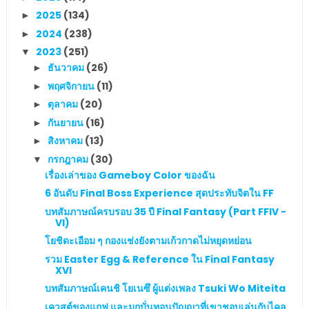
2025
(134)
►
2024
(238)
►
2023
(251)
▼
ธันวาคม
(26)
►
พฤศจิกายน
(11)
►
ตุลาคม
(20)
►
กันยายน
(16)
►
สิงหาคม
(13)
►
กรกฎาคม
(30)
▼
เรื่องเล่าของ Gameboy Color ของฉัน
6 อันดับ Final Boss Experience สุดประทับจิตใน FF
บทสัมภาษณ์ครบรอบ 35 ปี Final Fantasy (Part FFIV -
VI)
โยชิดะเอือม ๆ กองแช่งยังตามเก้วกาดไม่หยุดหย่อน
รวม Easter Egg & Reference ใน Final Fantasy
XVI
บทสัมภาษณ์เคนชิ โยเนซึ ผู้แต่งเพลง Tsuki Wo Miteita
เควสต์ของแกฟ และมุกบั่นทอนปัญญาที่เขาชอบเล่นกับไคล