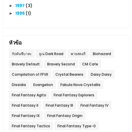
1997
(3)
►
1996
(1)
►
หัวข้อ
กัปตันซึบาสะ
จูเน่ Dark Road
พาธสตอรี
Biohazard
Bravely Default
Bravely Second
CM Cafe
Compilation of FFVII
Crystal Bearers
Daisy Daisy
Dissidia
Evangelion
Fabula Nova Crystallis
Final Fantasy Agito
Final Fantasy Explorers
Final Fantasy II
Final Fantasy III
Final Fantasy IV
Final Fantasy IX
Final Fantasy Origin
Final Fantasy Tactics
Final Fantasy Type-0