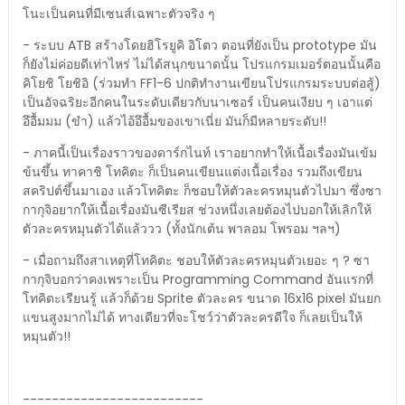
โนะเป็นคนที่มีเซนส์เฉพาะตัวจริง ๆ
- ระบบ ATB สร้างโดยฮิโรยูคิ อิโตว ตอนที่ยังเป็น prototype มัน
ก็ยังไม่ค่อยดีเท่าไหร่ ไม่ได้สนุกขนาดนั้น โปรแกรมเมอร์ตอนนั้นคือ
คิโยชิ โยชิอิ (ร่วมทำ FF1-6 ปกติทำงานเขียนโปรแกรมระบบต่อสู้)
เป็นอัจฉริยะอีกคนในระดับเดียวกับนาเซอร์ เป็นคนเงียบ ๆ เอาแต่
อึอื้มมม (ขำ) แล้วไอ้อึอื้มของเขาเนี่ย มันก็มีหลายระดับ!!
- ภาคนี้เป็นเรื่องราวของดาร์กไนท์ เราอยากทำให้เนื้อเรื่องมันเข้ม
ข้นขึ้น ทาคาชิ โทคิตะ ก็เป็นคนเขียนแต่งเนื้อเรื่อง รวมถึงเขียน
สคริปต์ขึ้นมาเอง แล้วโทคิตะ ก็ชอบให้ตัวละครหมุนตัวไปมา ซึ่งซา
กากุจิอยากให้เนื้อเรื่องมันซีเรียส ช่วงหนึ่งเลยต้องไปบอกให้เลิกให้
ตัวละครหมุนตัวได้แล้ววว (ทั้งนักเต้น พาลอม โพรอม ฯลฯ)
- เมื่อถามถึงสาเหตุที่โทคิตะ ชอบให้ตัวละครหมุนตัวเยอะ ๆ ? ซา
กากุจิบอกว่าคงเพราะเป็น Programming Command อันแรกที่
โทคิตะเรียนรู้ แล้วก็ด้วย Sprite ตัวละคร ขนาด 16x16 pixel มันยก
แขนสูงมากไม่ได้ ทางเดียวที่จะโชว์ว่าตัวละครดีใจ ก็เลยเป็นให้
หมุนตัว!!
-------------------------