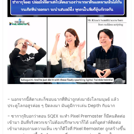
- นอกจากนี้คิตาเสะก็ชอบฉากที่ทีน่าถูกส่งมายังโลกมนุษย์ แล้ว
ประตูโลกอสูรค่อย ๆ ปิดลงมา มันดูมีการเล่น Depth กับฉาก
- ซากากุจิบอกว่าตอน SQEX จะทำ Pixel Premaster ก็มีคนติดต่อ
เข้ามา อันที่จริงพวกเขาไม่ต้องปรึกษาเขาก็ได้ แต่ก็อุตส่าห์ติดต่อ
เข้ามาสอบถามความเห็น เขาก็ดีใจที่ Pixel Remaster ถูกสร้างขึ้น