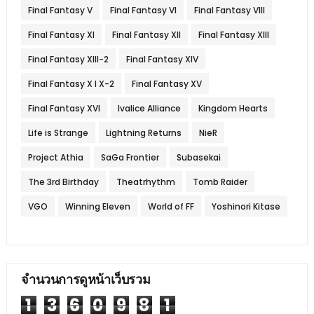
Final Fantasy V
Final Fantasy VI
Final Fantasy VIII
Final Fantasy XI
Final Fantasy XII
Final Fantasy XIII
Final Fantasy XIII-2
Final Fantasy XIV
Final Fantasy X l X-2
Final Fantasy XV
Final Fantasy XVI
Ivalice Alliance
Kingdom Hearts
Life is Strange
Lightning Returns
NieR
Project Athia
SaGa Frontier
Subasekai
The 3rd Birthday
Theatrhythm
Tomb Raider
VGO
Winning Eleven
World of FF
Yoshinori Kitase
จำนวนการดูหน้าเว็บรวม
1
3
6
0
9
8
1