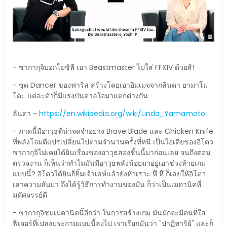
- ซากากุจิบอกโยชิพี เอา Beastmaster ไปใส่ FFXIV ด้วยสิ!
- ชุด Dancer ของฟาริส สร้างโดยเอาอิมเมจจากลินดา ยามาโม
โตะ แต่ละตัวก็มีแรงบันดาลใจมาแตกต่างกัน
ลินดา -
https://en.wikipedia.org/wiki/Linda_Yamamoto
- ภาคนี้มีอาวุธที่น่าจดจำอย่าง Brave Blade และ Chicken Knife
ที่พลังโจมตีแปรเปลี่ยนไปตามจำนวนครั้งที่หนี เป็นไอเดียของอิโตว
ซากากุจิไม่เคยได้ยินเรื่องของอาวุธสองชิ้นนี้มาก่อนเลย จนถึงตอน
ตรวจงาน ก็เห็นว่าทำไมมันมีอาวุธพลังน้อยมาอยู่เอาช่วงท้ายเกม
แบบนี้? อิโตวได้ยินก็ยิ้มเจ้าเล่ห์แล้วยังหัวเราะ หึ หึ ก็เลยให้อิโตว
เล่าความลับมา ถึงได้รู้วิธีการทำงานของมัน ก็ว่าเป็นเมคานิคที่
มหัศจรรย์ดี
- ซากากุจิชมเมคานิคนี้อีกว่า ในการสร้างเกม มันมักจะมีคนที่ใส่
ฟีเจอร์ที่เปล่งประกายแบบนี้ลงไป เราเรียกมันว่า "ปาฏิหาริย์" และก็