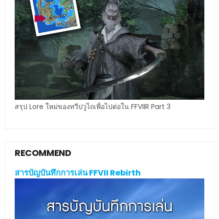
สรุป Lore ใหม่ของทวีปวูไถเพื่อไปต่อใน FFVIIR Part 3
RECOMMEND
สารบัญบันทึกการเล่น FFVII Rebirth