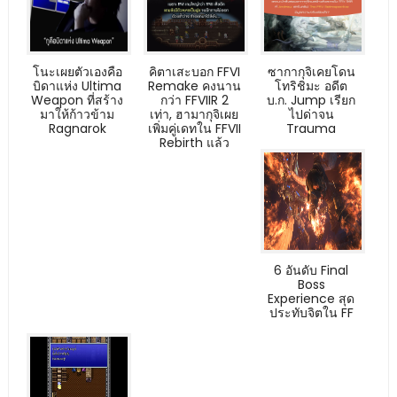
โนะเผยตัวเองคือ
คิตาเสะบอก FFVI
ซากากุจิเคยโดน
บิดาแห่ง Ultima
Remake คงนาน
โทริชิมะ อดีต
Weapon ที่สร้าง
กว่า FFVIIR 2
บ.ก. Jump เรียก
มาให้ก้าวข้าม
เท่า, ฮามากุจิเผย
ไปด่าจน
Ragnarok
เพิ่มคู่เดทใน FFVII
Trauma
Rebirth แล้ว
6 อันดับ Final
Boss
Experience สุด
ประทับจิตใน FF