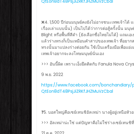
QtEon8dT48PsjJiZRKfJHZMuVzCbal
❌4. 1,500 ปีก่อนมนุษย์คงยังไม่อาจชนะเทพเจ้าได้ 
เรื่องเล่าแบบนั้น) เป็นไปได้ว่าการต่อสู้ครั้งนั้น ม
Blight หรือพื้นที่สีดำ (ยังเลือกชื่อไทยไม่ได้) แถมเ
แล้วร่างทรงก็เป็นเหมือนคำสาปของเทพเจ้า ที่อยา
ทรงนั้นมาแปลงร่างต่อยกัน ใช้เป็นเครื่องมือเพื่อแย
เทพเจ้าอยากจะลงโทษมนุษย์นั่นเอง
>>> อันนี้ผิด เพราะเอ็งยึดติดกับ Fanula Nova Cry
9 พ.ย. 2022
https://www.facebook.com/bonchandiary/
QtEon8dT48PsjJiZRKfJHZMuVzCbal
❓5. บอสใหญ่คือเซย์เทนชิอัลเทม่า นางผู้อยู่เหนือหัว
>>> อัลเทม่าน่ะใช่ แต่ปัญหาคือไม่ใช่ร่างเซย์เทนชิท
21 ต.ค. 2022