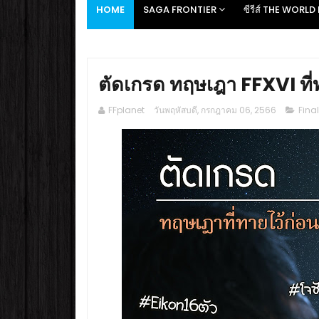
HOME
SAGA FRONTIER
ซีรีส์ THE WORL
ตัดเกรด ทฤษเฎา FFXVI ที
FFplanet
วันพฤหัสบดี, กรกฎาคม 06, 2566
Fina