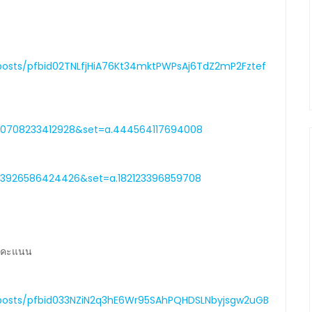
posts/pfbid02TNLfjHiA76Kt34mktPWPsAj6TdZ2mP2Fztef
20708233412928&set=a.444564117694008
23926586424426&set=a.182123396859708
 1 คะแนน
posts/pfbid033NZiN2q3hE6Wr95SAhPQHDSLNbyjsgw2uGB