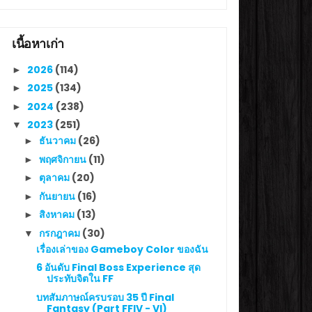
เนื้อหาเก่า
2026
(114)
►
2025
(134)
►
2024
(238)
►
2023
(251)
▼
ธันวาคม
(26)
►
พฤศจิกายน
(11)
►
ตุลาคม
(20)
►
กันยายน
(16)
►
สิงหาคม
(13)
►
กรกฎาคม
(30)
▼
เรื่องเล่าของ Gameboy Color ของฉัน
6 อันดับ Final Boss Experience สุด
ประทับจิตใน FF
บทสัมภาษณ์ครบรอบ 35 ปี Final
Fantasy (Part FFIV - VI)