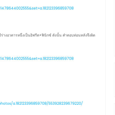
81478644002555&set=a.182123396859708
มีร่างอวตารหนึ่งเป็นอิฟรีต+ฟินิกซ์ ดังนั้น คำตอบท่อนหลังจึงผิด
81478644002555&set=a.182123396859708
photos/a.182123396859708/553928239679220/