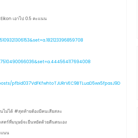
ช่ Eikon เอาไป 0.5 คะแนน
5109321306153&set=a.182123396859708
587510490066036&set=a.444564117694008
posts/pfbid037VdFKfwhtoTJURrVEC9BTLuaD5wx5fpasJ9D
นไม่ได้ #สุดท้ายต้องมีคนเสียสละ
ติศาสตร์ที่มนุษย์จะยืนหยัดด้วยตีนตนเอง
คะแนน