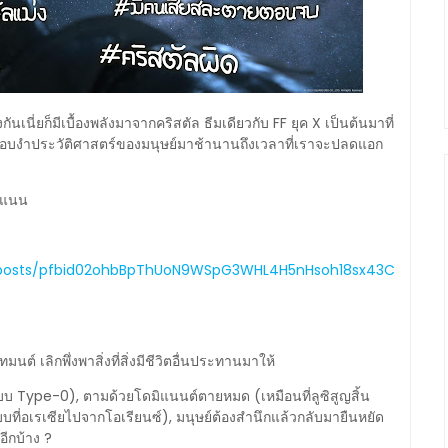
ันเนี่ยก็มีเบื้องพลังมาจากคริสตัล ธีมเดียวกับ FF ยุค X เป็นต้นมาที่
ง ครอบงำประวัติศาสตร์ของมนุษย์มาช้านานถึงเวลาที่เราจะปลดแอก
คะแนน
/posts/pfbid02ohbBpThUoN9WSpG3WHL4H5nHsoh18sx43C
ต์ เลิกพึ่งพาสิ่งที่สิ่งมีชีวิตอื่นประทานมาให้
บ Type-0), ตามด้วยโดมิแนนต์ตายหมด (เหมือนที่ลูซิสูญสิ้น
ที่อเรเซียไปจากโอเรียนซ์), มนุษย์ต้องสำนึกแล้วกลับมายืนหยัด
ีกบ้าง ?