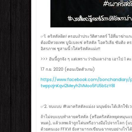
✅1. คริสตัลผิด! ครอบงำประวัติศาสตร์ ไอ้ที่มาฆ่าแกงก
ต้องมีทวยเทพ บูนิเบลเซ่ คริสตัล โอควิเลีย ซัมติ
อิสรภาพ ชูสามนิ้วใส่คริสตัลแม่ง!!
>>> อันนี้ถูกจัง ๆ แต่เพราะว่ามันเดาง่าย เอาไป 1 
17 ก.ย. 2020 (ตอนเปิดตัวเกม)
https://www.facebook.com/bonchandiary
twppzjnKqvi2Meyh3VMoo5FU5bSzY8l
✅2. จบแบบ #เผาคริสตัลแม่งง มนุษย์จะได้เลิกใช้เวทมน
ถ้าไม่จบแบบทำลายคริสตัล (หรือคริสตัลหยุดหมุนแบ
หมด), แล้วเทพเจ้าถูกโค่นหรือวางมือไปจากโลก (แบบ
ด้วยตนเอง FFXVI ยังสามารถเขียนฉากจบอย่างไรได้อ