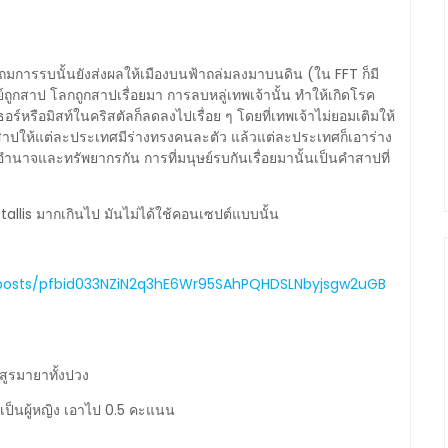
แถมการรบนั้นยังส่งผลให้เมืองบนฟ้าถล่มลงมาบนดิน (ใน FFT ก็มี
นุษย์ถูกสาป โลกถูกสาปเรื่อยมา การลบหลู่เทพเจ้านั้น ทำให้เกิดโรค
อเธอร์หรือมิสท์ในคริสตัลก็ลดลงไปเรื่อย ๆ โดยที่เทพเจ้าไม่ยอมเติมให้
กสาปให้แต่ละประเทศมีร่างทรงคนละตัว แล้วแต่ละประเทศก็เอาร่าง
่งอำนาจและทรัพยากรกัน การที่มนุษย์รบกันเรื่อยมานั้นเป็นคำสาปที่
stallis มากเกินไป มันไม่ได้ใช้คอนเซปต์แบบนั้น
posts/pfbid033NZiN2q3hE6Wr95SAhPQHDSLNbyjsgw2uGB
อสูรมายาทั้งปวง
ี่เป็นผู้หญิง เอาไป 0.5 คะแนน