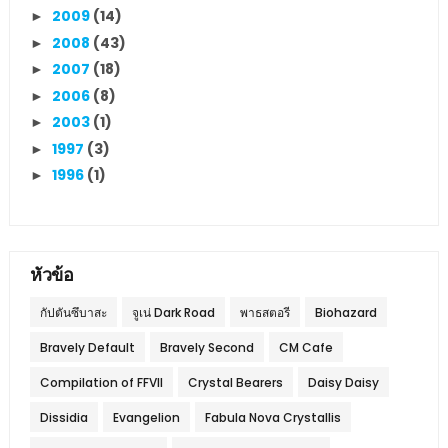
2009
(14)
►
2008
(43)
►
2007
(18)
►
2006
(8)
►
2003
(1)
►
1997
(3)
►
1996
(1)
►
หัวข้อ
กัปตันซึบาสะ
จูเน่ Dark Road
พาธสตอรี
Biohazard
Bravely Default
Bravely Second
CM Cafe
Compilation of FFVII
Crystal Bearers
Daisy Daisy
Dissidia
Evangelion
Fabula Nova Crystallis