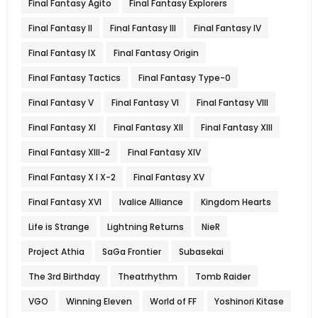
Final Fantasy Agito
Final Fantasy Explorers
Final Fantasy II
Final Fantasy III
Final Fantasy IV
Final Fantasy IX
Final Fantasy Origin
Final Fantasy Tactics
Final Fantasy Type-0
Final Fantasy V
Final Fantasy VI
Final Fantasy VIII
Final Fantasy XI
Final Fantasy XII
Final Fantasy XIII
Final Fantasy XIII-2
Final Fantasy XIV
Final Fantasy X l X-2
Final Fantasy XV
Final Fantasy XVI
Ivalice Alliance
Kingdom Hearts
Life is Strange
Lightning Returns
NieR
Project Athia
SaGa Frontier
Subasekai
The 3rd Birthday
Theatrhythm
Tomb Raider
VGO
Winning Eleven
World of FF
Yoshinori Kitase