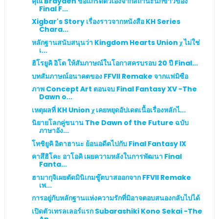
คุณ Brayden ขอแกรดตัวเองจากสถานะนักข่าวของ
Final F...
Xigbar's Story เรื่องราวจากหนังสือ KH Series
Chara...
หลักฐานสนับสนุนว่า Kingdom Hearts Union χ ไม่ใช่
เ...
ฮิโรยูคิ อิโต ให้สัมภาษณ์ในโอกาสครบรอบ 20 ปี Final...
บทสัมภาษณ์อนาคตของ FFVII Remake จากแฟมิซือ
ภาพ Concept Art ตอนจบ Final Fantasy XV -The
Dawn o...
เหตุผลที่ KH Union χ เคยหยุดอัปเดตเนื้อเรื่องหลักไ...
นิยายโลกคู่ขนาน The Dawn of the Future ฉบับ
ภาษาอัง...
โทชิยูคิ อิตาฮานะ ย้อนอดีตไปกับ Final Fantasy IX
คาสึฮิโคะ อาโอคิ เผยความหลังในการพัฒนา Final
Fanta...
ฮามากุจิเผยตัดมินิเกมชู๊ตบาสออกจาก FFVII Remake
เพ...
การอยู่กับหลักฐานแห่งความรักที่มิอาจตอบสนองกลับไปได้
เปิดตัวเทรลเลอร์แรก Subarashiki Kono Sekai -The
An...