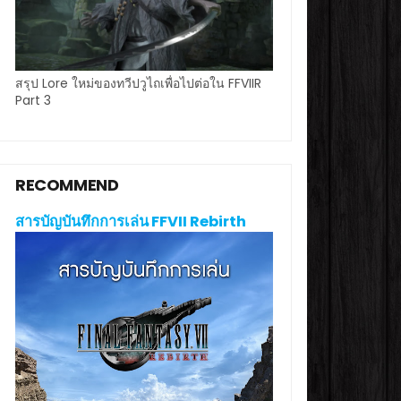
สรุป Lore ใหม่ของทวีปวูไถเพื่อไปต่อใน FFVIIR
Part 3
RECOMMEND
สารบัญบันทึกการเล่น FFVII Rebirth