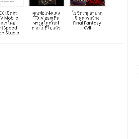
X เปิดตัว
คุณพ่อแห่งแสง
โยชิดะชู ฮามากุ
IV Mobile
FFXIV ออกเดิน
จิ คู่ควรสร้าง
ัฒนาโดย
ทางสู่โลกใหม่
Final Fantasy
ghtSpeed
ตามไมดี้ไปแล้ว
XVII
an Studio