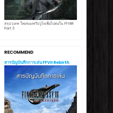
สรุป Lore ใหม่ของทวีปวูไถเพื่อไปต่อใน FFVIIR
Part 3
RECOMMEND
สารบัญบันทึกการเล่น FFVII Rebirth