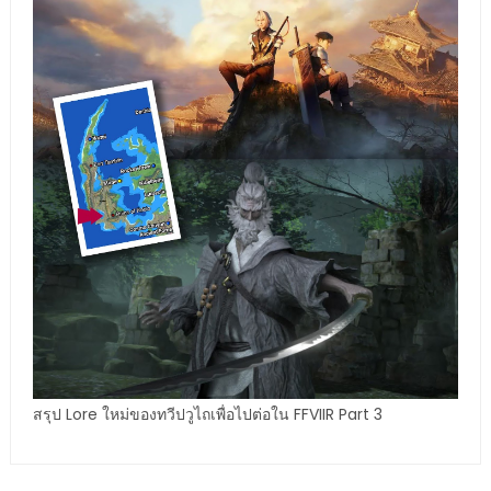
สรุป Lore ใหม่ของทวีปวูไถเพื่อไปต่อใน FFVIIR Part 3