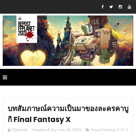
บทสัมภาษณ์ความเป็นมาของละครคาบู
กิ Final Fantasy X
FFplanet
วันพฤหัสบดี, ธันวาคม 08, 2565
Final Fantasy X l X-2