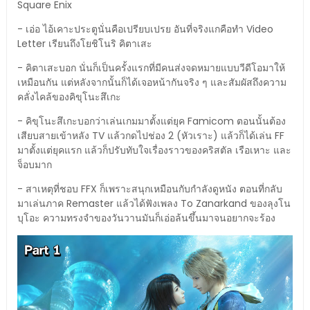
Square Enix
- เอ่อ ไอ้เคาะประตูนั่นคือเปรียบเปรย อันที่จริงแกคือทำ Video
Letter เรียนถึงโยชิโนริ คิตาเสะ
- คิตาเสะบอก นั่นก็เป็นครั้งแรกที่มีคนส่งจดหมายแบบวีดีโอมาให้
เหมือนกัน แต่หลังจากนั้นก็ได้เจอหน้ากันจริง ๆ และสัมผัสถึงความ
คลั่งไคล้ของคิขุโนะสึเกะ
- คิขุโนะสึเกะบอกว่าเล่นเกมมาตั้งแต่ยุค Famicom ตอนนั้นต้อง
เสียบสายเข้าหลัง TV แล้วกดไปช่อง 2 (หัวเราะ) แล้วก็ได้เล่น FF
มาตั้งแต่ยุคแรก แล้วก็ปรับทับใจเรื่องราวของคริสตัล เรือเหาะ และ
จ็อบมาก
- สาเหตุที่ชอบ FFX ก็เพราะสนุกเหมือนกับกำลังดูหนัง ตอนที่กลับ
มาเล่นภาค Remaster แล้วได้ฟังเพลง To Zanarkand ของลุงโน
บุโอะ ความทรงจำของวันวานมันก็เอ่อล้นขึ้นมาจนอยากจะร้อง