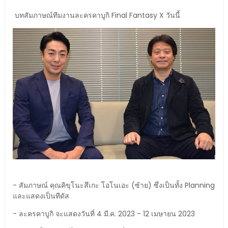
บทสัมภาษณ์ทีมงานละครคาบูกิ Final Fantasy X วันนี้
- สัมภาษณ์ คุณคิขุโนะสึเกะ โอโนเอะ (ซ้าย) ซึ่งเป็นทั้ง Planning
และแสดงเป็นทีดัส
- ละครคาบูกิ จะแสดงวันที่ 4 มี.ค. 2023 - 12 เมษายน 2023