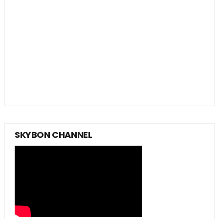
SKYBON CHANNEL