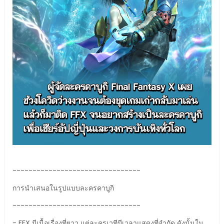
--------------------------------
การนำเสนอในรูปแบบละครคาบูกิ
--------------------------------
- FFX มีเนื้อเรื่องที่ยาว แต่ละครเวทีมีเวลาแสดงที่จำกัด ดังนั้นใน