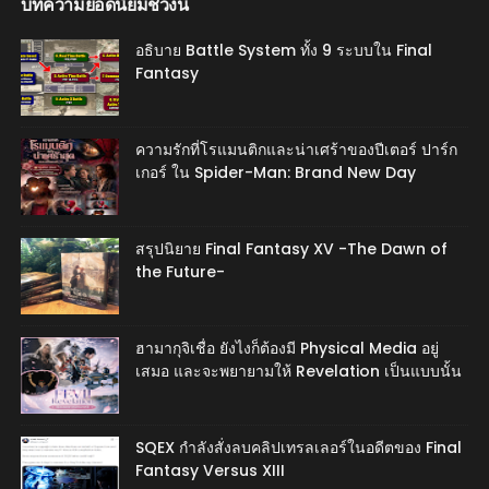
บทความยอดนิยมช่วงนี้
อธิบาย Battle System ทั้ง 9 ระบบใน Final
Fantasy
ความรักที่โรแมนติกและน่าเศร้าของปีเตอร์ ปาร์ก
เกอร์ ใน Spider-Man: Brand New Day
สรุปนิยาย Final Fantasy XV -The Dawn of
the Future-
ฮามากุจิเชื่อ ยังไงก็ต้องมี Physical Media อยู่
เสมอ และจะพยายามให้ Revelation เป็นแบบนั้น
SQEX กำลังสั่งลบคลิปเทรลเลอร์ในอดีตของ Final
Fantasy Versus XIII