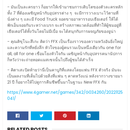
- มันเป็นละครยาว ก็อยากให้เข้ามาชมการเติบโตของตัวละครหลัก
ทั้ง 7 ที่ต้องเผชิญหน้ากับอุปสรรต่าง ๆ จะมีการวางเบาะไว้ตามที่
นั่งต่าง ๆ และมี Food Truck จอดขายอาหารรอบเธียเตอร์ ให้ได้
พักเอ็นจอยกันระหว่างเบรก จะสร้างสภาพแวดล้อมที่ทำให้ผู้ชมอยู่ที่
เธียเตอร์ได้ทั้งวันโดยไม่มีเบื่อ จะได้สนุกกับการผจญภัยของยูน่า
- คุณคิขุโนะสึเกะ คิดว่า FFX เป็นเรื่องราวของความหวังอันยิ่งใหญ่
และความรักที่หยั่งลึก หัวใจของผู้คนรวมเป็นหนึ่งเดียวกัน one for
all, all for one เชื่อมโยงหัวใจกัน เผชิญหน้ากับอุปสรรคนานัปการ
ก็หวังว่าจะถ่ายทอดแมสเซจนั้นไปถึงผู้ชมได้สำเร็จ
- คิตาเสะปิดท้ายว่านี่เป็นคาบูกิที่แสดงโดยแฟน FFX ตัวจริง มันจะ
เป็นผลงานที่เต็มไปด้วยสิ่งที่แฟน ๆ คาดหวังแน่ หลังจากวางขายมา
21 ปี ก็อยากให้ไปดูการคืนชีพขึ้นมาในฐานะ New FFX กัน
https://www.4gamer.net/games/342/G034260/20221125
041/
RELATED POSTS