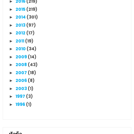
2016
(219)
►
2015
(219)
►
2014
(301)
►
2013
(97)
►
2012
(17)
►
2011
(19)
►
2010
(34)
►
2009
(14)
►
2008
(43)
►
2007
(18)
►
2006
(8)
►
2003
(1)
►
1997
(3)
►
1996
(1)
►