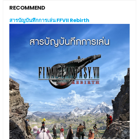
RECOMMEND
สารบัญบันทึกการเล่น FFVII Rebirth