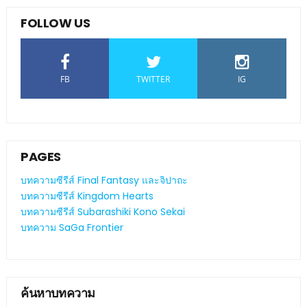
FOLLOW US
FB
TWITTER
IG
PAGES
บทความซีรีส์ Final Fantasy และจิปาถะ
บทความซีรีส์ Kingdom Hearts
บทความซีรีส์ Subarashiki Kono Sekai
บทความ SaGa Frontier
ค้นหาบทความ