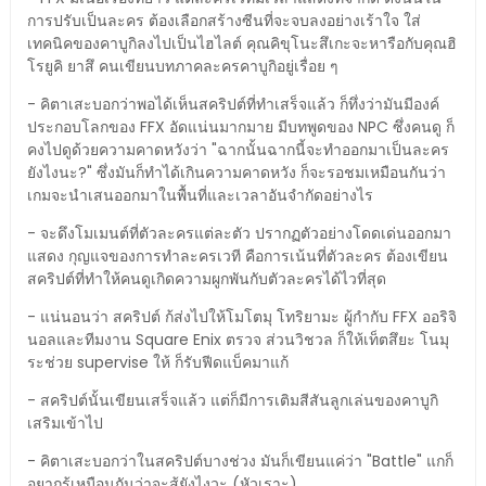
การปรับเป็นละคร ต้องเลือกสร้างซีนที่จะจบลงอย่างเร้าใจ ใส่
เทคนิคของคาบูกิลงไปเป็นไฮไลต์ คุณคิขุโนะสึเกะจะหารือกับคุณฮิ
โรยูคิ ยาสึ คนเขียนบทภาคละครคาบูกิอยู่เรื่อย ๆ
- คิตาเสะบอกว่าพอได้เห็นสคริปต์ที่ทำเสร็จแล้ว ก็ทึ่งว่ามันมีองค์
ประกอบโลกของ FFX อัดแน่นมากมาย มีบทพูดของ NPC ซึ่งคนดู ก็
คงไปดูด้วยความคาดหวังว่า "ฉากนั้นฉากนี้จะทำออกมาเป็นละคร
ยังไงนะ?" ซึ่งมันก็ทำได้เกินความคาดหวัง ก็จะรอชมเหมือนกันว่า
เกมจะนำเสนออกมาในพื้นที่และเวลาอันจำกัดอย่างไร
- จะดึงโมเมนต์ที่ตัวละครแต่ละตัว ปรากฏตัวอย่างโดดเด่นออกมา
แสดง กุญแจของการทำละครเวที คือการเน้นที่ตัวละคร ต้องเขียน
สคริปต์ที่ทำให้คนดูเกิดความผูกพันกับตัวละครได้ไวที่สุด
- แน่นอนว่า สคริปต์ ก้ส่งไปให้โมโตมุ โทริยามะ ผู้กำกับ FFX ออริจิ
นอลและทีมงาน Square Enix ตรวจ ส่วนวิชวล ก็ให้เท็ตสึยะ โนมุ
ระช่วย supervise ให้ ก็รับฟีดแบ็คมาแก้
- สคริปต์นั้นเขียนเสร็จแล้ว แต่ก็มีการเติมสีสันลูกเล่นของคาบูกิ
เสริมเข้าไป
- คิตาเสะบอกว่าในสคริปต์บางช่วง มันก็เขียนแค่ว่า "Battle" แกก็
อยากรู้เหมือนกันว่าจะสู้ยังไงวะ (หัวเราะ)