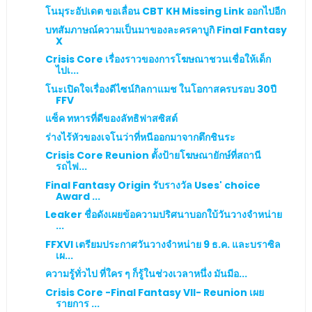
โนมุระอัปเดต ขอเลื่อน CBT KH Missing Link ออกไปอีก
บทสัมภาษณ์ความเป็นมาของละครคาบูกิ Final Fantasy
X
Crisis Core เรื่องราวของการโฆษณาชวนเชื่อให้เด็ก
ไปเ...
โนะเปิดใจเรื่องดีไซน์กิลกาแมช ในโอกาสครบรอบ 30ปี
FFV
แซ็ค ทหารที่ดีของลัทธิฟาสซิสต์
ร่างไร้หัวของเจโนว่าที่หนีออกมาจากตึกชินระ
Crisis Core Reunion ตั้งป้ายโฆษณายักษ์ที่สถานี
รถไฟ...
Final Fantasy Origin รับรางวัล Uses' choice
Award ...
Leaker ชื่อดังเผยข้อความปริศนาบอกใบ้วันวางจำหน่าย
...
FFXVI เตรียมประกาศวันวางจำหน่าย 9 ธ.ค. และบราซิล
เผ...
ความรู้ทั่วไป ที่ใคร ๆ ก็รู้ในช่วงเวลาหนึ่ง มันมีอ...
Crisis Core -Final Fantasy VII- Reunion เผย
รายการ ...