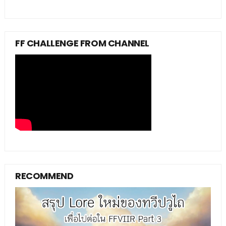
FF CHALLENGE FROM CHANNEL
RECOMMEND