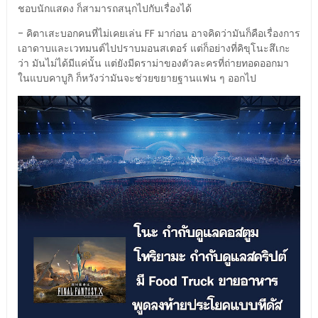
ชอบนักแสดง ก็สามารถสนุกไปกับเรื่องได้
- คิตาเสะบอกคนที่ไม่เคยเล่น FF มาก่อน อาจคิดว่ามันก็คือเรื่องการ
เอาดาบและเวทมนต์ไปปราบมอนสเตอร์ แต่ก็อย่างที่คิขุโนะสึเกะ
ว่า มันไม่ได้มีแค่นั้น แต่ยังมีดราม่าของตัวละครที่ถ่ายทอดออกมา
ในแบบคาบูกิ ก็หวังว่ามันจะช่วยขยายฐานแฟน ๆ ออกไป