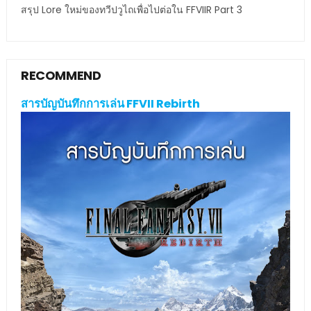
สรุป Lore ใหม่ของทวีปวูไถเพื่อไปต่อใน FFVIIR Part 3
RECOMMEND
สารบัญบันทึกการเล่น FFVII Rebirth