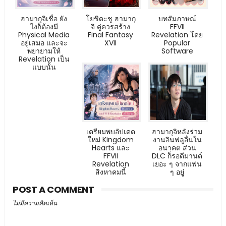
ฮามากุจิเชื่อ ยัง
โยชิดะชู ฮามากุ
บทสัมภาษณ์
ไงก็ต้องมี
จิ คู่ควรสร้าง
FFVII
Physical Media
Final Fantasy
Revelation โดย
อยู่เสมอ และจะ
XVII
Popular
พยายามให้
Software
Revelation เป็น
แบบนั้น
เตรียมพบอัปเดต
ฮามากุจิหลังร่วม
ใหม่ Kingdom
งานอินฟลูอื่นใน
Hearts และ
อนาคต ส่วน
FFVII
DLC ก็รอดีมานด์
Revelation
เยอะ ๆ จากแฟน
สิงหาคมนี้
ๆ อยู่
POST A COMMENT
ไม่มีความคิดเห็น