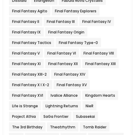
Dissidia
Evangelion
Fabula Nova Crystallis
Final Fantasy Agito
Final Fantasy Explorers
Final Fantasy II
Final Fantasy III
Final Fantasy IV
Final Fantasy IX
Final Fantasy Origin
Final Fantasy Tactics
Final Fantasy Type-0
Final Fantasy V
Final Fantasy VI
Final Fantasy VIII
Final Fantasy XI
Final Fantasy XII
Final Fantasy XIII
Final Fantasy XIII-2
Final Fantasy XIV
Final Fantasy X l X-2
Final Fantasy XV
Final Fantasy XVI
Ivalice Alliance
Kingdom Hearts
Life is Strange
Lightning Returns
NieR
Project Athia
SaGa Frontier
Subasekai
The 3rd Birthday
Theatrhythm
Tomb Raider