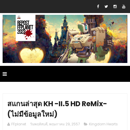
สแกนล่าสุด KH -II.5 HD ReMix-
(ไม่มีข้อมูลใหม่)
FFplanet
วันพฤหัสบดี, พฤษภาคม 29, 2557
Kingdom Hearts