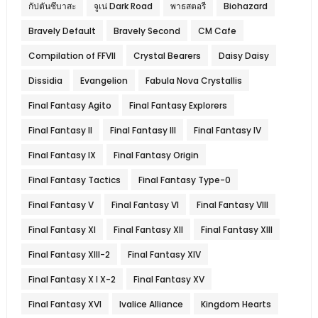
กัปตันซึบาสะ
จูเน่ Dark Road
พาธสตอรี
Biohazard
Bravely Default
Bravely Second
CM Cafe
Compilation of FFVII
Crystal Bearers
Daisy Daisy
Dissidia
Evangelion
Fabula Nova Crystallis
Final Fantasy Agito
Final Fantasy Explorers
Final Fantasy II
Final Fantasy III
Final Fantasy IV
Final Fantasy IX
Final Fantasy Origin
Final Fantasy Tactics
Final Fantasy Type-0
Final Fantasy V
Final Fantasy VI
Final Fantasy VIII
Final Fantasy XI
Final Fantasy XII
Final Fantasy XIII
Final Fantasy XIII-2
Final Fantasy XIV
Final Fantasy X l X-2
Final Fantasy XV
Final Fantasy XVI
Ivalice Alliance
Kingdom Hearts