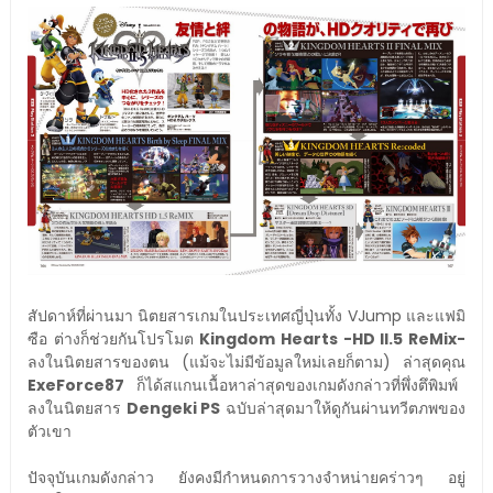
สัปดาห์ที่ผ่านมา นิตยสารเกมในประเทศญี่ปุ่นทั้ง VJump และแฟมิ
ซือ ต่างก็ช่วยกันโปรโมต
Kingdom Hearts -HD II.5 ReMix-
ลงในนิตยสารของตน (แม้จะไม่มีข้อมูลใหม่เลยก็ตาม) ล่าสุดคุณ
ExeForce87
ก็ได้สแกนเนื้อหาล่าสุดของเกมดังกล่าวที่พึ่งตึพิมพ์
ลงในนิตยสาร
Dengeki PS
ฉบับล่าสุดมาให้ดูกันผ่านทวีตภพของ
ตัวเขา
ปัจจุบันเกมดังกล่าว ยังคงมีกำหนดการวางจำหน่ายคร่าวๆ อยู่