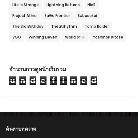
Life is Strange
Lightning Returns
NieR
Project Athia
SaGa Frontier
Subasekai
The 3rd Birthday
Theatrhythm
Tomb Raider
VGO
Winning Eleven
World of FF
Yoshinori Kitase
จำนวนการดูหน้าเว็บรวม
u
n
d
e
f
i
n
e
d
ค้นหาบทความ