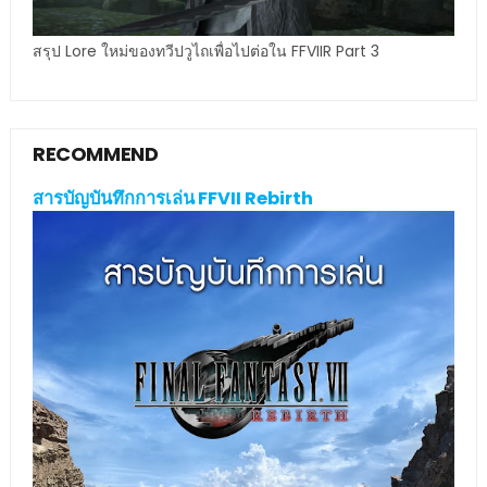
สรุป Lore ใหม่ของทวีปวูไถเพื่อไปต่อใน FFVIIR Part 3
RECOMMEND
สารบัญบันทึกการเล่น FFVII Rebirth