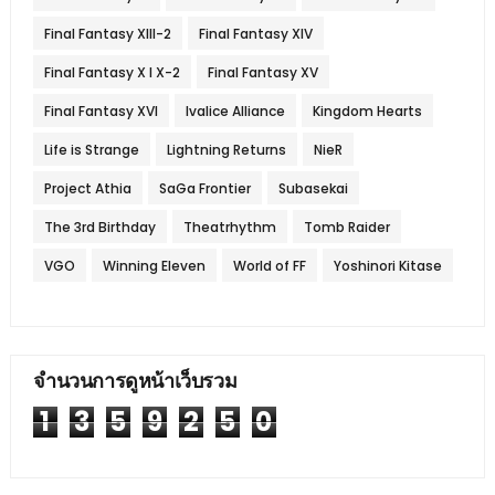
Final Fantasy XIII-2
Final Fantasy XIV
Final Fantasy X l X-2
Final Fantasy XV
Final Fantasy XVI
Ivalice Alliance
Kingdom Hearts
Life is Strange
Lightning Returns
NieR
Project Athia
SaGa Frontier
Subasekai
The 3rd Birthday
Theatrhythm
Tomb Raider
VGO
Winning Eleven
World of FF
Yoshinori Kitase
จำนวนการดูหน้าเว็บรวม
1
3
5
9
2
5
0