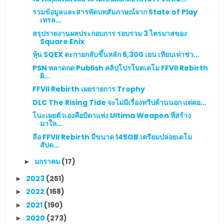
รวมข้อมูลและสารพัดบทสัมภาษณ์จาก State of Play
เทรล...
สรุปรายงานผลประกอบการ รอบรวม 3 ไตรมาสของ
Square Enix
หุ้น SQEX ตะกายกลับขึ้นหลัก 6,300 เยน เทียบเท่าช่ว...
PSN พลาดกด Publish คลิปโปรโมตเดโม FFVII Rebirth
ผิ...
FFVII Rebirth เผยรายการ Trophy
DLC The Rising Tide จะไม่มีเรื่องทวีปด้านนอก แต่ตอ...
โนะเผยตัวเองคือบิดาแห่ง Ultima Weapon ที่สร้าง
มาให...
ลือ FFVII Rebirth มีขนาด 145GB เตรียมปล่อยเดโม
สัปด...
มกราคม
(17)
►
2023
(251)
►
2022
(168)
►
2021
(190)
►
2020
(273)
►