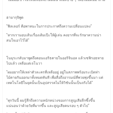
ฮามากุจิพูด
"ฟีลเลอร์ คือพาหนะในการประกาศถึงความเปลี่ยนแปลง"
"หากเรามอบเส้นเรื่องเดิมเป๊ะให้ผู้เล่น คงยากที่จะรักษาความน่า
สนใจเอาไว้ได้"
โนมุระกลับมาพูดถึงตอนแอริธตายในออริจินอล แล้วเซฟิรอธหาย
ไปแล้ว เหลือแต่เจโนวา
"ผมอยากให้เหล่าตัวละครที่เหลืออยู่ อยู่ในสภาพพร้อมระเบิดท่า
ไม้ตายกันออกมาทั้งหมดทันที เพื่อสื่อถึงอารมณ์ที่พวยพุ่งขึ้นมา แต่
เทคโนโลยีในยุคนั้นเป็นอุปสรรคไม่ให้วิชันนั้นเป็นจริงได้"
"ทุกวันนี้ ผมรู้สึกถึงความหนักหน่วงของการสูญเสียลึกซึ้งขึ้น
แน่นอนว่าด้วยวัยที่มากขึ้น และสูญเสียคนรอบ ๆ ตัวไป"