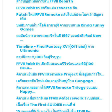
สารบัญบันทึกการเล่น FFVII Rebirth
FFVII Rebirth สกรีนแผ่น reverse กัน
Patch ใหม่ FFVII Remake กลับไปแก้ประโยคเจ้าปัญหา
เดิม
บทสัมภาษณ์นาโอคิ ฮามากุจิ จากแชนแนล Kinda Funny
Games
คอลัมน์การตายของแอริธในปี 1997 ลงหนังสือพิมพ์ New
...
Timeline - Final Fantasy XVI (Official) จาก
Ultimania
สรุปนิยาย 2,000 กิลสู่วีรบุรุษ
FFVII Rebirth เปิดตัวคะแนนรีวิวร้อนแรง 93/100
คะแน...
คิตาเสะยืนยัน FFVII Remake Project ตั้งอยู่บนการให...
เตรียมเจอซีนใหม่ เล่นเอาจุกในหมู่บ้าน Gongaga
คิตาเสะเผยอยากให้ FFVII Remake Trilogy จบแบบ
Happy...
คิตาเสะเชื่อหากรีเมค FFVIII คงต้อง rework ระบบต่อส...
เนื้อเรื่อง The First SOLDIER ตอนที่ 4
10 เหตุผลที่ผีเจ๊แอ จะไม่เป็นผีอีกต่อไปใน FFVII Re...