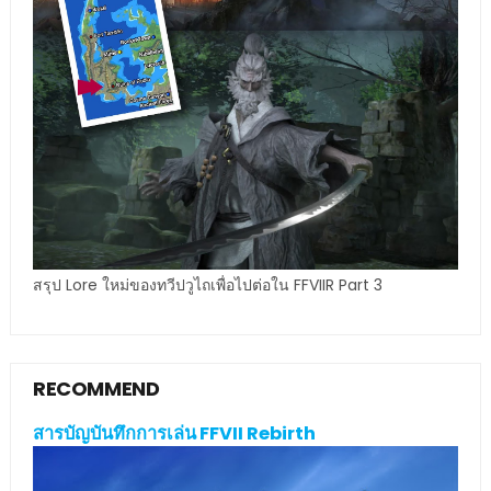
สรุป Lore ใหม่ของทวีปวูไถเพื่อไปต่อใน FFVIIR Part 3
RECOMMEND
สารบัญบันทึกการเล่น FFVII Rebirth