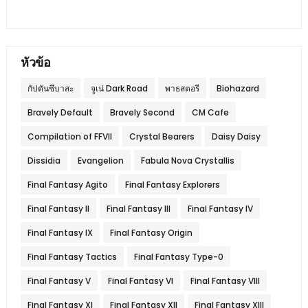
หัวข้อ
กัปตันซึบาสะ
จูเน่ Dark Road
พาธสตอรี
Biohazard
Bravely Default
Bravely Second
CM Cafe
Compilation of FFVII
Crystal Bearers
Daisy Daisy
Dissidia
Evangelion
Fabula Nova Crystallis
Final Fantasy Agito
Final Fantasy Explorers
Final Fantasy II
Final Fantasy III
Final Fantasy IV
Final Fantasy IX
Final Fantasy Origin
Final Fantasy Tactics
Final Fantasy Type-0
Final Fantasy V
Final Fantasy VI
Final Fantasy VIII
Final Fantasy XI
Final Fantasy XII
Final Fantasy XIII