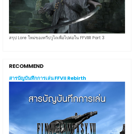
สรุป Lore ใหม่ของทวีปวูไถเพื่อไปต่อใน FFVIIR Part 3
RECOMMEND
สารบัญบันทึกการเล่น FFVII Rebirth