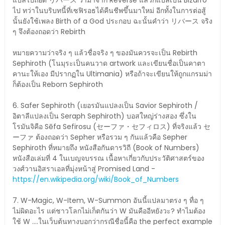
แปลไปถอด リバース ว่ามาจาก Reverse แล้วก็แปลเป็น Bizarro
ไป ทว่าในบริบทนี้ที่เซฟิรอธได้คืนชีพขึ้นมาใหม่ อีกทั้งในการต่อสู้
นั้นยังใช้เพลง Birth of a God ประกอบ ฉะนั้นคำว่า リバース จริง
ๆ จึงต้องถอดว่า Rebirth
หมายความว่าจริง ๆ แล้วชื่อจริง ๆ ของมันควรจะเป็น Rebirth
Sephiroth (โนมุระเป็นคนวาด artwork และเขียนชื่อเป็นคาตา
คานะให้เอง มีปรากฏใน Ultimania) หรือถ้าจะเขียนให้ถูกแกรมม่า
ก็ต้องเป็น Reborn Sephiroth
6. Safer Sephiroth (เยอรมันแปลงเป็น Savior Sephiroth /
อิตาลีแปลงเป็น Seraph Sephiroth) บอสใหญ่ร่างสอง ซึ่งใน
โรมันจิคือ Sēfa Sefirosu (セーファ・セフィロス) ที่จริงแล้ว セ
ーファ ต้องถอดว่า Sepher หรือรวม ๆ กันแล้วคือ Sepher
Sephiroth ที่หมายถึง หนังสือกันดารวิถี (Book of Numbers)
หนังสือเล่มที่ 4 ในเบญจบรรณ เนื้อหาเกี่ยวกับประวัติศาสตร์ของ
วงศ์วานอิสราเอลที่มุ่งหน้าสู่ Promised Land -
https://en.wikipedia.org/wiki/Book_of_Numbers
7. W-Magic, W-Item, W-Summon อันนี้แปลมาตรง ๆ ทื่อ ๆ
ไม่ผิดอะไร แต่ชาวโลกไม่เก็ตกันว่า W มันคืออีหยังวะ? ทำไมต้อง
ใช้ W ....ในเว็บต้นทางบอกว่ากรณีชื่อนี้คือ the perfect example