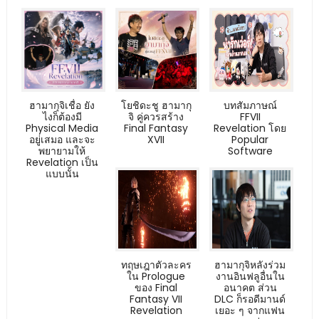
ฮามากุจิเชื่อ ยัง
โยชิดะชู ฮามากุ
บทสัมภาษณ์
ไงก็ต้องมี
จิ คู่ควรสร้าง
FFVII
Physical Media
Final Fantasy
Revelation โดย
อยู่เสมอ และจะ
XVII
Popular
พยายามให้
Software
Revelation เป็น
แบบนั้น
ทฤษเฎาตัวละคร
ฮามากุจิหลังร่วม
ใน Prologue
งานอินฟลูอื่นใน
ของ Final
อนาคต ส่วน
Fantasy VII
DLC ก็รอดีมานด์
Revelation
เยอะ ๆ จากแฟน