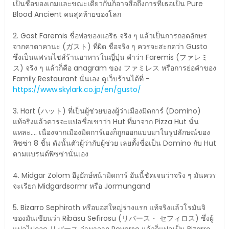
เป็นชื่อของเกมและขณะเดียวกันก็อาจสื่อถึงการที่เธอเป็น Pure
Blood Ancient คนสุดท้ายของโลก
2. Gast Faremis ชื่อพ่อของแอริธ จริง ๆ แล้วเป็นการถอดอักษร
จากคาตาคานะ (ガスト) ที่ผิด ชื่อจริง ๆ ควรจะสะกดว่า Gusto
ซึ่งเป็นแฟรนไชส์ร้านอาหารในญี่ปุ่น คำว่า Faremis (ファレミ
ス) จริง ๆ แล้วก็คือ anagram ของ ファミレス หรือการย่อคำของ
Family Restaurant นั่นเอง ดูเว็บร้านได้ที่ -
https://www.skylark.co.jp/en/gusto/
3. Hart (ハット) ที่เป็นผู้ช่วยของผู้ว่าเมืองมิดการ์ (Domino)
แท้จริงแล้วควรจะแปลชื่อเขาว่า Hut ที่มาจาก Pizza Hut นั่น
แหละ.... เนื่องจากเมืองมิดการ์เองก็ถูกออกแบบมาในรูปลักษณ์ของ
พิซซ่า 8 ชิ้น ดังนั้นตัวผู้ว่ากับผู้ช่วย เลยตั้งชื่อเป็น Domino กับ Hut
ตามแบรนด์พิซซ่านั่นเอง
4. Midgar Zolom อีงูยักษ์หน้ามิดการ์ อันนี้ชัดเจนว่าจริง ๆ มันควร
จะเรียก Midgardsormr หรือ Jormungand
5. Bizarro Sephiroth หรือบอสใหญ่ร่างแรก แท้จริงแล้วโรมันจิ
ของมันเขียนว่า Ribāsu Sefirosu (リバース・ セフィロス) ซึ่งผู้