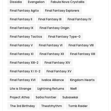
Dissidia
Evangelion
Fabula Nova Crystallis
Final Fantasy Agito
Final Fantasy Explorers
Final Fantasy II
Final Fantasy III
Final Fantasy IV
Final Fantasy IX
Final Fantasy Origin
Final Fantasy Tactics
Final Fantasy Type-0
Final Fantasy V
Final Fantasy VI
Final Fantasy VIII
Final Fantasy XI
Final Fantasy XII
Final Fantasy XIII
Final Fantasy XIII-2
Final Fantasy XIV
Final Fantasy X l X-2
Final Fantasy XV
Final Fantasy XVI
Ivalice Alliance
Kingdom Hearts
Life is Strange
Lightning Returns
NieR
Project Athia
SaGa Frontier
Subasekai
The 3rd Birthday
Theatrhythm
Tomb Raider