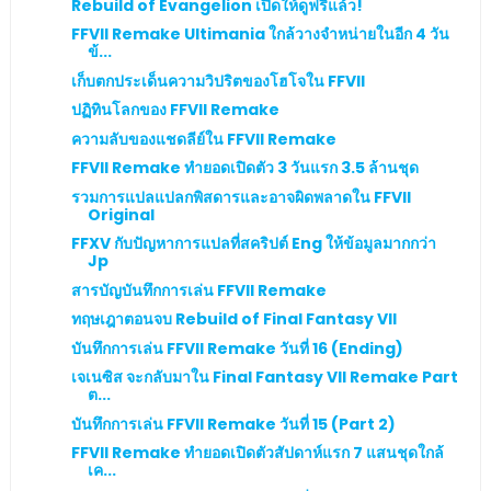
Rebuild of Evangelion เปิดให้ดูฟรีแล้ว!
FFVII Remake Ultimania ใกล้วางจำหน่ายในอีก 4 วัน
ข้...
เก็บตกประเด็นความวิปริตของโฮโจใน FFVII
ปฏิทินโลกของ FFVII Remake
ความลับของแชดลีย์ใน FFVII Remake
FFVII Remake ทำยอดเปิดตัว 3 วันแรก 3.5 ล้านชุด
รวมการแปลแปลกพิสดารและอาจผิดพลาดใน FFVII
Original
FFXV กับปัญหาการแปลที่สคริปต์ Eng ให้ข้อมูลมากกว่า
Jp
สารบัญบันทึกการเล่น FFVII Remake
ทฤษเฎาตอนจบ Rebuild of Final Fantasy VII
บันทึกการเล่น FFVII Remake วันที่ 16 (Ending)
เจเนซิส จะกลับมาใน Final Fantasy VII Remake Part
ต...
บันทึกการเล่น FFVII Remake วันที่ 15 (Part 2)
FFVII Remake ทำยอดเปิดตัวสัปดาห์แรก 7 แสนชุดใกล้
เค...