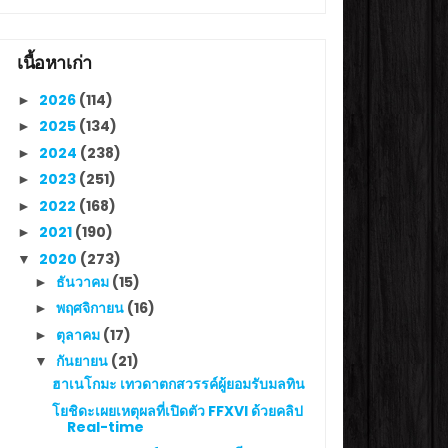
เนื้อหาเก่า
2026
(114)
►
2025
(134)
►
2024
(238)
►
2023
(251)
►
2022
(168)
►
2021
(190)
►
2020
(273)
▼
ธันวาคม
(15)
►
พฤศจิกายน
(16)
►
ตุลาคม
(17)
►
กันยายน
(21)
▼
ฮาเนโกมะ เทวดาตกสวรรค์ผู้ยอมรับมลทิน
โยชิดะเผยเหตุผลที่เปิดตัว FFXVI ด้วยคลิป
Real-time