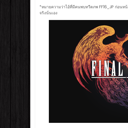
*หมายความว่าไอ้ที่มีคนพบทวีตภพ FF16_JP ก่อนหน้า
จริงนั่นเอง