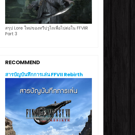
สรุป Lore ใหม่ของทวีปวูไถเพื่อไปต่อใน FFVIIR
Part 3
RECOMMEND
สารบัญบันทึกการเล่น FFVII Rebirth