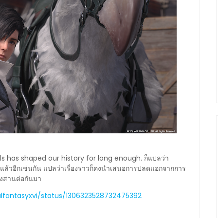
ls has shaped our history for long enough. ก็แปลว่า
แล้วอีกเช่นกัน แปลว่าเรื่องราวก็คงนำเสนอการปลดแอกจากการ
ังสานต่อกันมา
nalfantasyxvi/status/1306323528732475392