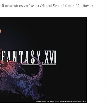
นี้ และสงสัยกันว่าเป็นของ Official รึเปล่า? คำตอบก็คือเป็นของ