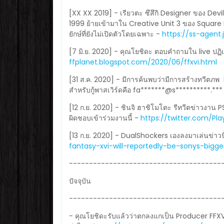
[XX XX 2019] - เรียวตะ ซึสึกิ Designer ของ Dev
1999 ย้ายเข้ามาใน Creative Unit 3 ของ Square 
ยักษ์ที่ยังไม่เปิดตัวโดยเฉพาะ -
https://ss-agent
[7 มิ.ย. 2020] - คุณโยชิดะ ตอบคำถามใน live ปฏิเส
ffplanet.blogspot.com/2020/06/ffxvi.html
[31 ส.ค. 2020] - มีการค้นพบว่ามีการสร้างทวีตภพ
สำหรับกู้พาสเวิร์ดคือ fa*******@s**********.*** 
[12 ก.ย. 2020] - ชินจิ ฮาชิโมโตะ รีทวีตข่าวงาน
ผิดชอบเข้าร่วมงานนี้ -
https://twitter.com/P
[13 ก.ย. 2020] - DualShockers เองลงมาเล่นข่าวน
fantasy-xvi-will-reportedly-be-sonys-big
--------------------------------------
ปัจจุบัน
--------------------------------------
- คุณโยชิดะรับแล้วว่าตกลงแกเป็น Producer FFXV