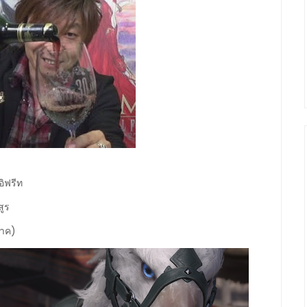
อิฟรีท
สูร
ภาค)