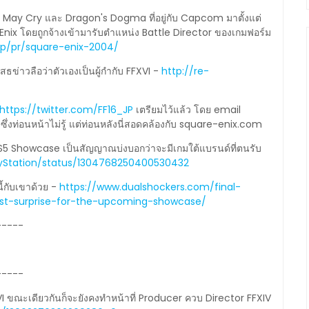
il May Cry และ Dragon's Dogma ที่อยู่กับ Capcom มาตั้งแต่
Enix โดยถูกจ้างเข้ามารับตำแหน่ง Battle Director ของเกมฟอร์ม
.jp/pr/square-enix-2004/
ธข่าวลือว่าตัวเองเป็นผู้กำกับ FFXVI -
http://re-
https://twitter.com/FF16_JP
เตรียมไว้แล้ว โดย email
ซึ่งท่อนหน้าไม่รู้ แต่ท่อนหลังนี่สอดคล้องกับ square-enix.com
 PS5 Showcase เป็นสัญญาณบ่งบอกว่าจะมีเกมใต้แบรนด์ที่ตนรับ
layStation/status/1304768250400530432
ี้กับเขาด้วย -
https://www.dualshockers.com/final-
gest-surprise-for-the-upcoming-showcase/
-----
-----
I ขณะเดียวกันก็จะยังคงทำหน้าที่ Producer ควบ Director FFXIV