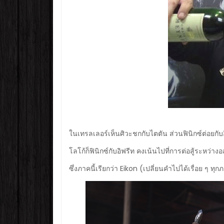
ในเทรลเลอร์เห็นศิวะชกกับไตตัน ส่วนฟินิกซ์ต่อยกับ
โลโก้ก็ฟินิกซ์กับอิฟรีท คงเน้นไปที่การต่อสู้ระหว่างอ
ซึ่งภาคนี้เรียกว่า Eikon (เปลี่ยนคำไปได้เรื่อย ๆ ทุก