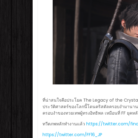
ที่น่าสนใจคือประโยค The Legacy of the Crysta
ประวัติศาสตร์ของโลกนี้โดนคริสตัลครอบงำมานาน
ครอบงำของทวยเทพผู้ทรงอิทธิพล เหมือนที่ FF ยุคหล
ทวีตภพหลักทำงานแล้ว
https://twitter.com/fi
https://twitter.com/FF16_JP