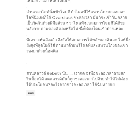
เหนือกว่าและหลบได้แน่ ๆ
.
ส่วนเวลาไลท์นิ่งเข้าโจมตี ถ้าไคลฟ์ใช้แหวนโกงชะลอเวลา
ไลท์นิ่งเองก็ใช้ Overclock ชะลอเวลา มันก็จะเจ๊ากัน กลาย
เป็นวัดกันด้วยฝีมือล้วน ๆ ว่าไคลฟ์จะหลบการโจมตีได้ด้วย
พลังกายภาพของตัวเองหรือไม่ ซึ่งก็ต้องโดนเข้าบ้างแหละ
.
พิเคราะห์พลังแล้ว จึงจัดให้สเกลการโม้พลังของตัวเอก ไลท์นิ่ง
ยังสูงที่สุดในซีรีส์ ตามมาด้วยพรี่ไคลฟ์และแหวนโกงของเขา
รองมาด้วยน็อคติส
.
.
.
ส่วนคลาวด์ Rebirth นั่น...... เรากด X เพื่อชะลอเวลาถ่ายสก
รีนช็อตได้ แต่คลาวด์มันก็ถูกชะลอเวลาไปด้วย ทำให้ไม่ค่อย
ได้ประโยชน?อะไรจากการชะลอเวลา ไอ้ฉิบหายยย
ตอบ