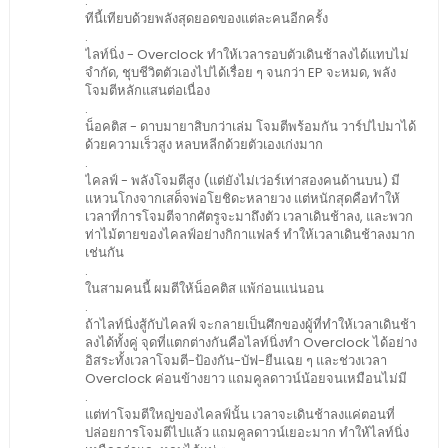
.
ทีนี้เทียบด้วยพลังสุดยอดของแต่ละคนอีกครั้ง
.
ไลท์นิ่ง - Overclock ทำให้เวลารอบตัวเดินช้าลงได้แทบไม่
จำกัด, ชุบชีวิตตัวเองไปได้เรื่อย ๆ จนกว่า EP จะหมด, พลัง
โจมตีหลักแสนต่อเนื่อง
.
น็อคติส - ดาบมายาสิบกว่าเล่ม โจมตีพร้อมกัน วาร์ปไปมาได้
ด้วยความเร็วสูง หลบหลีกด้วยตัวเองเก่งมาก
.
ไคลฟ์ - พลังโจมตีสูง (แต่ยังไม่เว่อร์เท่าสองคนด้านบน) มี
แหวนโกงจากเสด็จพ่อโยชิดะหลายวง แต่หนักสุดคือทำให้
เวลาที่การโจมตีจากศัตรูจะมาถึงตัว เวลาเดินช้าลง, และพวก
ท่าไม้ตายของไคลฟ์อย่างกิกาแฟลร์ ทำให้เวลาเดินช้าลงมาก
เช่นกัน
.
ในสามคนนี้ ผมตีให้น็อคติส แพ้ก่อนแน่นอน
.
ถ้าไลท์นิ่งสู้กับไคลฟ์ จะกลายเป็นศึกของผู้ที่ทำให้เวลาเดินช้า
ลงได้ทั้งคู่ จุดที่แตกต่างกันคือไลท์นิ่งทำ Overclock ได้อย่าง
อิสระทั้งเวลาโจมตี-ป้องกัน-บัฟ-ยืนเฉย ๆ และช่วงเวลา
Overclock ค่อนข้างยาว แถมคูลดาวน์น้อยจนเหมือนไม่มี
.
แต่ท่าโจมตีใหญ่ของไคลฟ์นั้น เวลาจะเดินช้าลงแค่ตอนที่
ปล่อยการโจมตีไปแล้ว แถมคูลดาวน์เยอะมาก ทำให้ไลท์นิ่ง