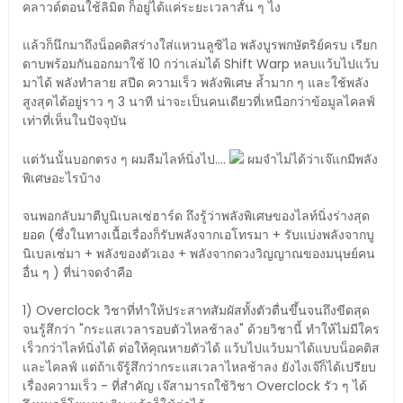
คลาวด์ตอนใช้ลิมิต ก็อยู่ได้แค่ระยะเวลาสั้น ๆ ไง
แล้วก็นึกมาถึงน็อคติสร่างใส่แหวนลูซิไอ พลังบูรพกษัตริย์ครบ เรียก
ดาบพร้อมกันออกมาใช้ 10 กว่าเล่มได้ Shift Warp หลบแว้บไปแว้บ
มาได้ พลังทำลาย สปีด ความเร็ว พลังพิเศษ ล้ำมาก ๆ และใช้พลัง
สูงสุดได้อยู่ราว ๆ 3 นาที น่าจะเป็นคนเดียวที่เหนือกว่าข้อมูลไคลฟ์
เท่าที่เห็นในปัจจุบัน
แต่วันนั้นบอกตรง ๆ ผมลืมไลท์นิ่งไป....
ผมจำไม่ได้ว่าเจ๊แกมีพลัง
พิเศษอะไรบ้าง
จนพอกลับมาตีบูนิเบลเซ่ฮาร์ด ถึงรู้ว่าพลังพิเศษของไลท์นิ่งร่างสุด
ยอด (ซึ่งในทางเนื้อเรื่องก็รับพลังจากเอโทรมา + รับแบ่งพลังจากบู
นิเบลเซ่มา + พลังของตัวเอง + พลังจากดวงวิญญาณของมนุษย์คน
อื่น ๆ ) ที่น่าจดจำคือ
1) Overclock วิชาที่ทำให้ประสาทสัมผัสทั้งตัวตื่นขึ้นจนถึงขีดสุด
จนรู้สึกว่า "กระแสเวลารอบตัวไหลช้าลง" ด้วยวิชานี้ ทำให้ไม่มีใคร
เร็วกว่าไลท์นิ่งได้ ต่อให้คุณหายตัวได้ แว้บไปแว้บมาได้แบบน็อคติส
และไคลฟ์ แต่ถ้าเจ๊รู้สึกว่ากระแสเวลาไหลช้าลง ยังไงเจ๊ก็ได้เปรียบ
เรื่องความเร็ว - ที่สำคัญ เจ๊สามารถใช้วิชา Overclock รัว ๆ ได้