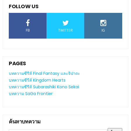
FOLLOW US
FB
TWITTER
IG
PAGES
บทความซีรีส์ Final Fantasy และจิปาถะ
บทความซีรีส์ Kingdom Hearts
บทความซีรีส์ Subarashiki Kono Sekai
บทความ SaGa Frontier
ค้นหาบทความ