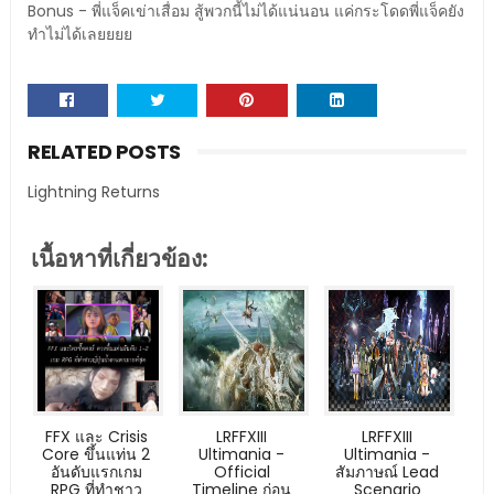
Bonus - พี่แจ็คเข่าเสื่อม สู้พวกนี้ไม่ได้แน่นอน แค่กระโดดพี่แจ็คยัง
ทำไม่ได้เลยยยย
RELATED POSTS
Lightning Returns
เนื้อหาที่เกี่ยวข้อง:
FFX และ Crisis
LRFFXIII
LRFFXIII
Core ขึ้นแท่น 2
Ultimania -
Ultimania -
อันดับแรกเกม
Official
สัมภาษณ์ Lead
RPG ที่ทำชาว
Timeline ก่อน
Scenario