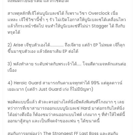
ถึงหมดก็โยนยาเติม แล้วก็ใช้ต่อได้
สาเหตุหลักที่เจ๊โค่นบูนิเบลเซ่ได้ ก็เพราะวิชา Overclock เนี่ย
แหละ เจ๊ใช้วิชานี้ซ้ำ ๆ รัว ไม่เปิดโอกาสให้บูนิเบลเซ่ได้เคลื่อนไหว
แล้วก็กระหน่ำซัดไป จนทำให้บูนิเบลเซ่ที่ไม่น่า Stagger ได้ ถึงกับ
ทรุดได้
2) Arise เจ๊ชุบตัวเองได้............... ถึงเจ๊ตาย แต่ถ้า EP ไม่หมด เจ๊ก็ลุก
ขึ้นมาชุบตัวเอง แล้วยัดยาเติม EP ต่อได้
3) พลังทำลาย ระดับฟาดกับพระเจ้าได้..... โจมตีดาเมจหลักแสนต่อ
เนื่อง
4) Heroic Guard สามารถกันดาเมจทุกท่าได้ 99% แต่คูลดาวน์
เยอะมาก (แต่ถ้า Just Guard เก่ง ก็ไม่มีปัญหา)
พอคิดแบบนี้แล้ว ตัวละครอย่างไลท์นิ่งมีพลังพิเศษที่โกงมาก ๆ เลย
ทว่าการที่เขาสามารถออกแบบบูนิเบลเซ่ Hard มาต่อกรกับไลท์นิ่ง
ได้อย่างตึงมือ ก็ต้องชมว่าคนออกแบบไฟต์ เก่งมาก ๆ ที่ทำให้ไฟต์นี้
ออกมาสู้สนุก และเป็นที่จดจำของแฟน ๆ ได้ขนาดนี้
สมกับการยกย่องว่า The Strongest FF Last Boss และสมกับ