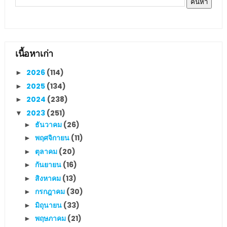
เนื้อหาเก่า
2026
(114)
►
2025
(134)
►
2024
(238)
►
2023
(251)
▼
ธันวาคม
(26)
►
พฤศจิกายน
(11)
►
ตุลาคม
(20)
►
กันยายน
(16)
►
สิงหาคม
(13)
►
กรกฎาคม
(30)
►
มิถุนายน
(33)
►
พฤษภาคม
(21)
►