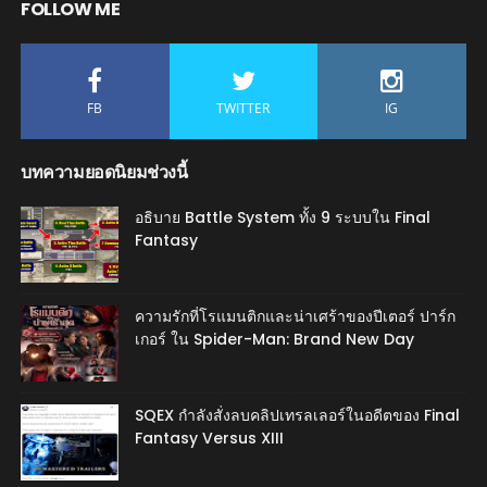
FOLLOW ME
FB
TWITTER
IG
บทความยอดนิยมช่วงนี้
อธิบาย Battle System ทั้ง 9 ระบบใน Final
Fantasy
ความรักที่โรแมนติกและน่าเศร้าของปีเตอร์ ปาร์ก
เกอร์ ใน Spider-Man: Brand New Day
SQEX กำลังสั่งลบคลิปเทรลเลอร์ในอดีตของ Final
Fantasy Versus XIII