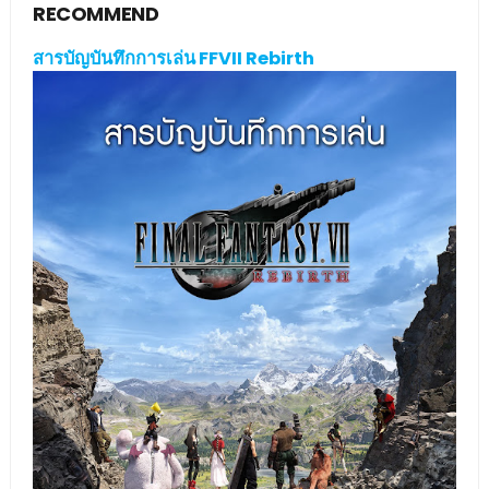
RECOMMEND
สารบัญบันทึกการเล่น FFVII Rebirth