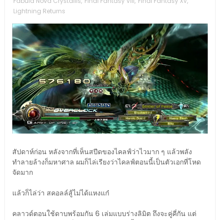
Fabula Nova Crystallis
,
Final Fantasy VIII
,
Final Fantasy XV
,
Lightning Returns
สัปดาห์ก่อน หลังจากที่เห็นสปีดของไคลฟ์ว่าไวมาก ๆ แล้วพลัง
ทำลายล้างก็มหาศาล ผมก็ไล่เรียงว่าไคลฟ์ตอนนี้เป็นตัวเอกที่โหด
จัดมาก
แล้วก็ไล่ว่า สคอลล์สู้ไม่ได้แหงแก๋
คลาวด์ตอนใช้ดาบพร้อมกัน 6 เล่มแบบร่างลิมิต ถึงจะคู่คี่กัน แต่