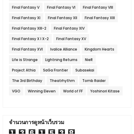
Final Fantasy V
Final Fantasy VI
Final Fantasy VIII
Final Fantasy XI
Final Fantasy XII
Final Fantasy XIII
Final Fantasy XIII-2
Final Fantasy XIV
Final Fantasy X l X-2
Final Fantasy XV
Final Fantasy XVI
Ivalice Alliance
Kingdom Hearts
Life is Strange
Lightning Returns
NieR
Project Athia
SaGa Frontier
Subasekai
The 3rd Birthday
Theatrhythm
Tomb Raider
VGO
Winning Eleven
World of FF
Yoshinori Kitase
จำนวนการดูหน้าเว็บรวม
1
3
6
1
5
3
8