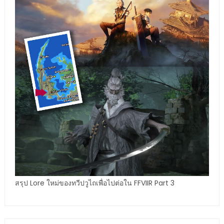
สรุป Lore ใหม่ของทวีปวูไถเพื่อไปต่อใน FFVIIR Part 3