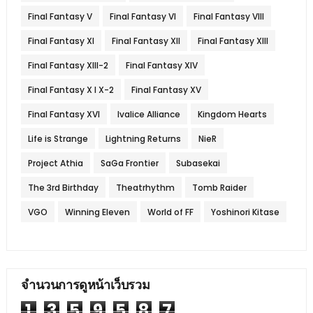
Final Fantasy V
Final Fantasy VI
Final Fantasy VIII
Final Fantasy XI
Final Fantasy XII
Final Fantasy XIII
Final Fantasy XIII-2
Final Fantasy XIV
Final Fantasy X l X-2
Final Fantasy XV
Final Fantasy XVI
Ivalice Alliance
Kingdom Hearts
Life is Strange
Lightning Returns
NieR
Project Athia
SaGa Frontier
Subasekai
The 3rd Birthday
Theatrhythm
Tomb Raider
VGO
Winning Eleven
World of FF
Yoshinori Kitase
จำนวนการดูหน้าเว็บรวม
1
3
5
9
5
8
7