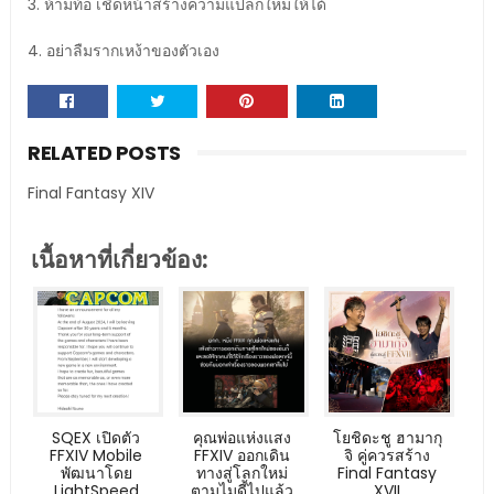
3. ห้ามท้อ เชิดหน้าสร้างความแปลกใหม่ให้ได้
4. อย่าลืมรากเหง้าของตัวเอง
RELATED POSTS
Final Fantasy XIV
เนื้อหาที่เกี่ยวข้อง:
SQEX เปิดตัว
คุณพ่อแห่งแสง
โยชิดะชู ฮามากุ
FFXIV Mobile
FFXIV ออกเดิน
จิ คู่ควรสร้าง
พัฒนาโดย
ทางสู่โลกใหม่
Final Fantasy
LightSpeed
ตามไมดี้ไปแล้ว
XVII