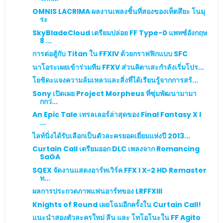
OMNIS LACRIMA ผลงานเพลงชิ้นที่สองของเท็ตสึยะ โนมุ
ระ
SkyBladeCloud เตรียมปล่อย FF Type-0 แพทซ์อังกฤษ
8 ...
การต่อสู้กับ Titan ใน FFXIV ด้วยกราฟฟิกแบบ SFC
นาโอระเผยเข้าร่วมทีม FFXV ส่วนคิตาเสะกำลังเริ่มโปร...
โยชิดะแจงความล้มเหลวและสิ่งที่ได้เรียนรู้จากการสร้...
Sony เปิดเผย Project Morpheus ที่ซุ่มพัฒนามามา
กกว่...
An Epic Tale เทรลเลอร์ล่าสุดของ Final Fantasy X l
...
ไลท์นิ่งได้รับเลือกเป็นตัวละครยอดเยี่ยมแห่งปี 2013...
Curtain Call เตรียมออก DLC เพลงจาก Romancing
SaGA
SQEX จัดงานแสดงอาร์ทเวิร์ค FFX l X-2 HD Remaster
ท...
ผลการประกวดภาพแฟนอาร์ทของ LRFFXIII
Knights of Round เผยโฉมอีกครั้งใน Curtain Call!
แนะนำสองตัวละครใหม่ ลีน และ โทโอโนะใน FF Agito