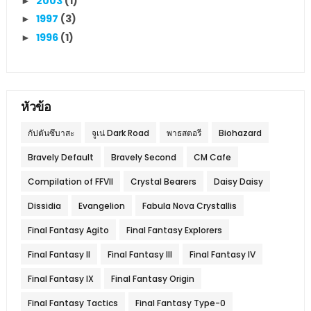
2003
(1)
►
1997
(3)
►
1996
(1)
►
หัวข้อ
กัปตันซึบาสะ
จูเน่ Dark Road
พาธสตอรี
Biohazard
Bravely Default
Bravely Second
CM Cafe
Compilation of FFVII
Crystal Bearers
Daisy Daisy
Dissidia
Evangelion
Fabula Nova Crystallis
Final Fantasy Agito
Final Fantasy Explorers
Final Fantasy II
Final Fantasy III
Final Fantasy IV
Final Fantasy IX
Final Fantasy Origin
Final Fantasy Tactics
Final Fantasy Type-0