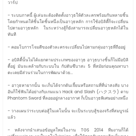
วาร์ป
- ระบบภาคนี้ ผู้เล่นจะต้องติดตั้งอาวุธให้ตัวละครพร้อมกันหลายชิ้น
โดยกำหนดให้ชิ้นใดชิ้นหนึ่งเป็นอาวุธหลัก การใช้อบิลิตี้ก็จะเปลี่ยน
ไปตามอาวุธหลัก ในระหว่างสู้ก็ยังสามารถเปลี่ยนอาวุธหลักได้ใน
ทันที
- คอมโบการโจมตีของตัวละครจะเปลี่ยนไปตามกลุ่มอาวุธที่ถืออยู่
- อบิลิตี้นั้นไม่ได้แยกตามประเภทของอาวุธ อาวุธบางชิ้นก็ไม่มีอบิลิ
ตี้อยู่ มันจะคล้ายกับระบบใน กัปตันซึบาสะ 5 ที่สมัยก่อนคุณทาบา
ตะเคยมีส่วนร่วมในการพัฒนาด้วย...
- อาวุธหายากนั้น จะเก็บได้จากดันเจี้ยนหรือสถานที่ที่น่าสงสัย บาง
อันก็ใช้ฟันได้อย่างกับเกมแนว Hack and Slash (ハクスラ) ดาบ
Phantom Sword ที่ลอยอยู่กลางอากาศ ก็เป็นอาวุธพิเศษอย่างหนึ่ง
- วางแผนว่าระบบต่อสู้ในเดโมนั้น จะเป็นระบบสู้ของจริงที่สมบูรณ์
แล้ว
- หลังจากนำเสนอข้อมูลใหม่ในงาน TGS 2014 ทีมงานก็ได้