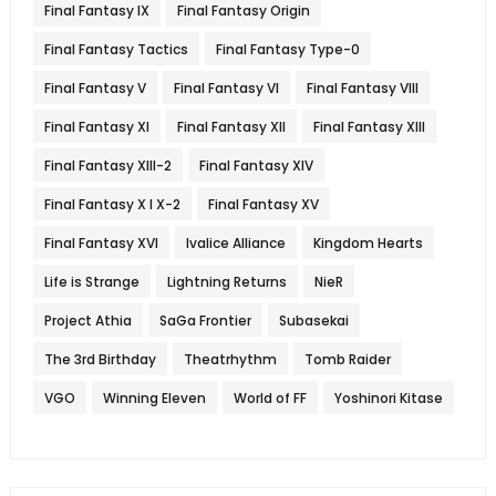
Final Fantasy IX
Final Fantasy Origin
Final Fantasy Tactics
Final Fantasy Type-0
Final Fantasy V
Final Fantasy VI
Final Fantasy VIII
Final Fantasy XI
Final Fantasy XII
Final Fantasy XIII
Final Fantasy XIII-2
Final Fantasy XIV
Final Fantasy X l X-2
Final Fantasy XV
Final Fantasy XVI
Ivalice Alliance
Kingdom Hearts
Life is Strange
Lightning Returns
NieR
Project Athia
SaGa Frontier
Subasekai
The 3rd Birthday
Theatrhythm
Tomb Raider
VGO
Winning Eleven
World of FF
Yoshinori Kitase