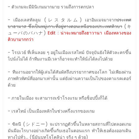
- ตัวเกมจะมีมินิเกมมากมาย รวมถึงการตกปลา
- เมืองเลสทัลลูม (レスタルム) เอาอิมเมจมาจาก
ประเทศ
บาฮามาส ซึ่งเป็นหมู่เกาะที่อยู่ทางตอนเหนือของประเทศคิวบา
(キ
ューバのバハナ)
Edit : น่าจะหมายถึงฮาวานา เมืองหลวงของ
คิวบามากกว่า
- โรปเวย์ ที่เห็นลอย ๆ อยู่ในเมืองเรสไทม์ ปัจจุบันยังให้ตัวละครขึ้น
ไปนั่งไม่ได้ ถ้าทีมงานมีเวลาก็อาจจะทำให้นั่งได้ลงไปด้วย
- ทีมงานอยากให้ผู้เล่นได้สัมผัสถึงบรรยากาศของโลก ไม่เพียงผ่าน
ภาพทิวทัศน์ที่ออกมาเท่านั้น แต่ยังผ่านความเป็นไปของคาแรคเตอร์
ด้วย
- ภายในเมือง จะสามารถเข้าโรงแรม หรือช็อปปิ้งก็ได้
- เรสไทม์ เป็นเมืองหลักในช่วงครึ่งแรกของเกม
- ซิดนี (シドニー) จะปรากฏตัวขึ้นในหลายสถานที่ไปตลอดเกม
มันมีอะไรบางอย่างเกิดขึ้นกับเธอในตอนแรก ทำให้เธอต้องออกเดิน
ทางไปทั่ว... (นี่มันบทโจโคลิน่า จริง ๆ ด้วย)