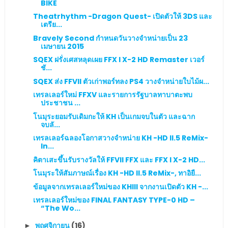
BIKE
Theatrhythm -Dragon Quest- เปิดตัวให้ 3DS และ
เตรีย...
Bravely Second กำหนดวันวางจำหน่ายเป็น 23
เมษายน 2015
SQEX ฝรั่งเศสหลุดเผย FFX l X-2 HD Remaster เวอร์
ชั...
SQEX ส่ง FFVII ตัวเก่าพอร์ทลง PS4 วางจำหน่ายใบไม้ผ...
เทรลเลอร์ใหม่ FFXV และรายการรัฐบาลทาบาตะพบ
ประชาชน ...
โนมุระยอมรับเดิมกะให้ KH เป็นเกมจบในตัว และฉาก
จบลั...
เทรลเลอร์ฉลองโอกาสวางจำหน่าย KH -HD II.5 ReMix-
In...
คิตาเสะขึ้นรับรางวัลให้ FFVII FFX และ FFX l X-2 HD...
โนมุระให้สัมภาษณ์เรื่อง KH -HD II.5 ReMix-, ทาอิยื...
ข้อมูลจากเทรลเลอร์ใหม่ของ KHIII จากงานเปิดตัว KH -...
เทรลเลอร์ใหม่ของ FINAL FANTASY TYPE-0 HD –
“The Wo...
พฤศจิกายน
(16)
►