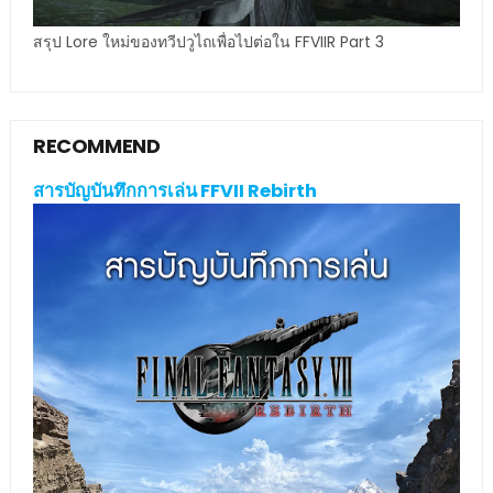
สรุป Lore ใหม่ของทวีปวูไถเพื่อไปต่อใน FFVIIR Part 3
RECOMMEND
สารบัญบันทึกการเล่น FFVII Rebirth