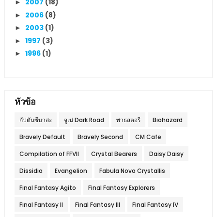
2007
(18)
►
2006
(8)
►
2003
(1)
►
1997
(3)
►
1996
(1)
►
หัวข้อ
กัปตันซึบาสะ
จูเน่ Dark Road
พาธสตอรี
Biohazard
Bravely Default
Bravely Second
CM Cafe
Compilation of FFVII
Crystal Bearers
Daisy Daisy
Dissidia
Evangelion
Fabula Nova Crystallis
Final Fantasy Agito
Final Fantasy Explorers
Final Fantasy II
Final Fantasy III
Final Fantasy IV