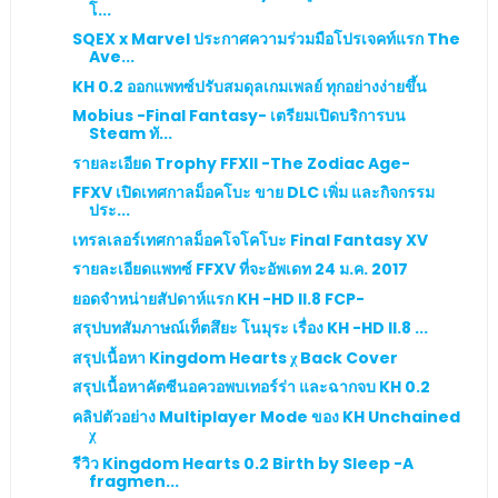
โ...
SQEX x Marvel ประกาศความร่วมมือโปรเจคท์แรก The
Ave...
KH 0.2 ออกแพทซ์ปรับสมดุลเกมเพลย์ ทุกอย่างง่ายขึ้น
Mobius -Final Fantasy- เตรียมเปิดบริการบน
Steam ทั...
รายละเอียด Trophy FFXII -The Zodiac Age-
FFXV เปิดเทศกาลม็อคโบะ ขาย DLC เพิ่ม และกิจกรรม
ประ...
เทรลเลอร์เทศกาลม็อคโจโคโบะ Final Fantasy XV
รายละเอียดแพทซ์ FFXV ที่จะอัพเดท 24 ม.ค. 2017
ยอดจำหน่ายสัปดาห์แรก KH -HD II.8 FCP-
สรุปบทสัมภาษณ์เท็ตสึยะ โนมุระ เรื่อง KH -HD II.8 ...
สรุปเนื้อหา Kingdom Hearts χ Back Cover
สรุปเนื้อหาคัตซีนอควอพบเทอร์ร่า และฉากจบ KH 0.2
คลิปตัวอย่าง Multiplayer Mode ของ KH Unchained
χ
รีวิว Kingdom Hearts 0.2 Birth by Sleep -A
fragmen...