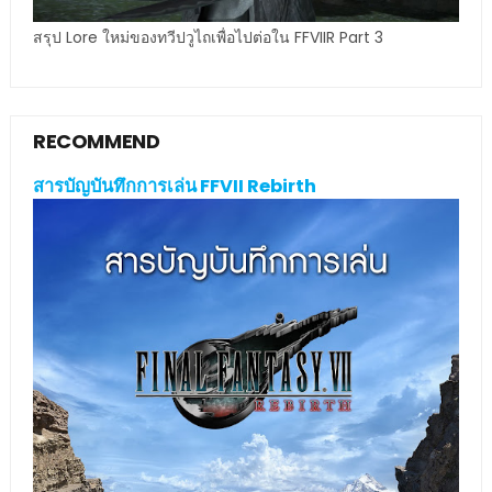
สรุป Lore ใหม่ของทวีปวูไถเพื่อไปต่อใน FFVIIR Part 3
RECOMMEND
สารบัญบันทึกการเล่น FFVII Rebirth