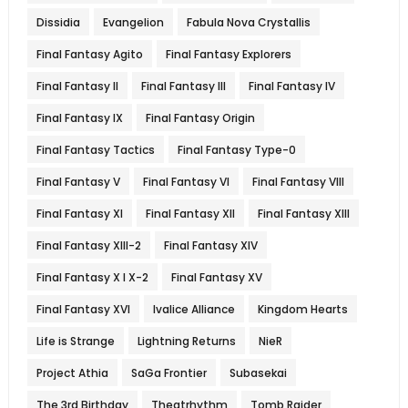
Dissidia
Evangelion
Fabula Nova Crystallis
Final Fantasy Agito
Final Fantasy Explorers
Final Fantasy II
Final Fantasy III
Final Fantasy IV
Final Fantasy IX
Final Fantasy Origin
Final Fantasy Tactics
Final Fantasy Type-0
Final Fantasy V
Final Fantasy VI
Final Fantasy VIII
Final Fantasy XI
Final Fantasy XII
Final Fantasy XIII
Final Fantasy XIII-2
Final Fantasy XIV
Final Fantasy X l X-2
Final Fantasy XV
Final Fantasy XVI
Ivalice Alliance
Kingdom Hearts
Life is Strange
Lightning Returns
NieR
Project Athia
SaGa Frontier
Subasekai
The 3rd Birthday
Theatrhythm
Tomb Raider