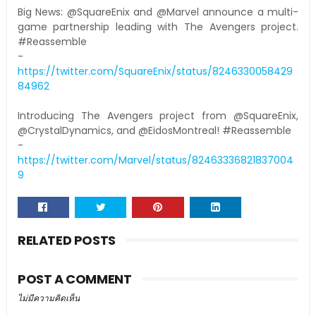
Big News: @SquareEnix and @Marvel announce a multi-
game partnership leading with The Avengers project.
#Reassemble
-
https://twitter.com/SquareEnix/status/8246330058429
84962
Introducing The Avengers project from @SquareEnix,
@CrystalDynamics, and @EidosMontreal! #Reassemble
-
https://twitter.com/Marvel/status/82463336821837004
9
RELATED POSTS
POST A COMMENT
ไม่มีความคิดเห็น