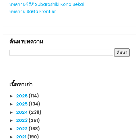
บทความซีรีส์ Subarashiki Kono Sekai
บทความ SaGa Frontier
ค้นหาบทความ
เนื้อหาเก่า
2026
(114)
►
2025
(134)
►
2024
(238)
►
2023
(251)
►
2022
(168)
►
2021
(190)
►