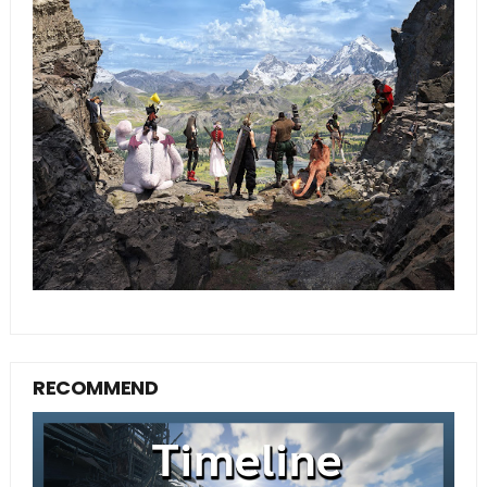
RECOMMEND