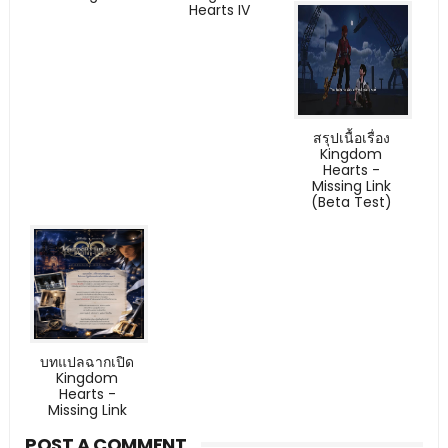
Hearts IV
สรุปเนื้อเรื่อง
Kingdom
Hearts -
Missing Link
(Beta Test)
บทแปลฉากเปิด
Kingdom
Hearts -
Missing Link
POST A COMMENT