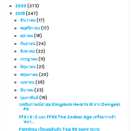
2020
(273)
►
2019
(247)
▼
ธันวาคม
(17)
►
พฤศจิกายน
(17)
►
ตุลาคม
(18)
►
กันยายน
(24)
►
สิงหาคม
(22)
►
กรกฎาคม
(11)
►
มิถุนายน
(21)
►
พฤษภาคม
(20)
►
เมษายน
(28)
►
มีนาคม
(23)
►
กุมภาพันธ์
(19)
▼
บทสัมภาษณ์ล่าสุด Kingdom Hearts III จาก Dengeki
PS
FFX l X-2 และ FFXII The Zodiac Age เตรียมวางจำ
หน่า...
Famitsu เปิดเผยอันดับ Top 50 ยอดขายเกม