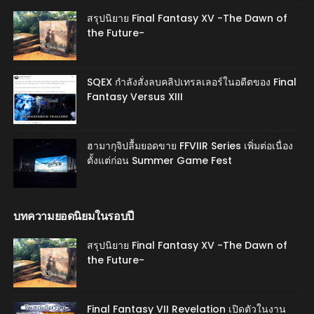
สรุปนิยาย Final Fantasy XV -The Dawn of
the Future-
SQEX กำลังสั่งลบคลิปเทรลเลอร์ในอดีตของ Final
Fantasy Versus XIII
ฮามากุจิปลื้มยอดขาย FFVIIR Series เพิ่มต่อเนื่อง
ตั้งแต่ก่อน Summer Game Fest
บทความยอดนิยมในรอบปี
สรุปนิยาย Final Fantasy XV -The Dawn of
the Future-
Final Fantasy VII Revelation เปิดตัวในงาน