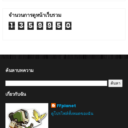
จำนวนการดูหน้าเว็บรวม
1
3
5
9
9
5
0
ค้นหาบทความ
เกี่ยวกับฉัน
FFplanet
ดูโปรไฟล์ทั้งหมดของฉัน