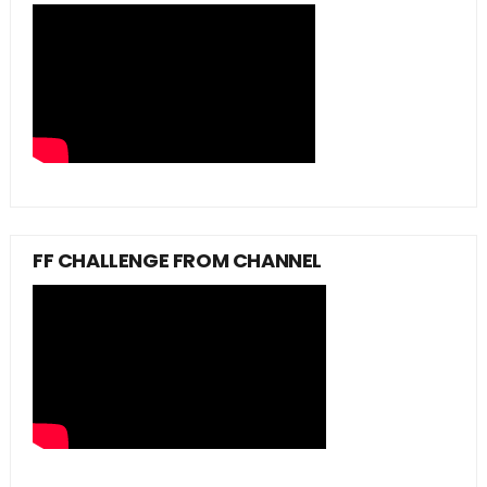
FF CHALLENGE FROM CHANNEL