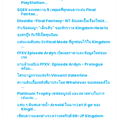
PlayStation...
SQEX ลงบทความ 5 เหตุผลที่ทุกคนควรเล่น Final
Fantas...
Dissidia -Final Fantasy- NT อัปเดตเนื้อเรื่องใหม่ส...
กำเนิดสมญา "เด็กเส้น" ของจักรวาล Kingdom Hearts
ลุงสกรู๊จ กับวิถีเป็ดทุนนิยม
แฟนเกมค้นพบ Critical Mode ที่ถูกซ่อนไว้ใน Kingdom
...
FFXV Episode Ardyn เปิดเผยราคาและข้อมูลใหม่ของ
เกม
มาแล้วแอนิเม FFXV : Episode Ardyn - Prologue
พร้อม...
โศกนาฏกรรมแห่งรัก Vincent Valentine
ความลับเบื้องหลังที่มาประโยค Whatever ของสคอลล์ใน
...
Platinum Trophy เซฟสมบูรณ์ และปลายทางในการ
เล่นเกม ...
แฟน ๆ ค้นพบลายน้ำ Arnold ในฉาก Let it go ของ
Kingd...
เทียบความแตกต่างระหว่างสคริปต์ EN-JP Kingdom