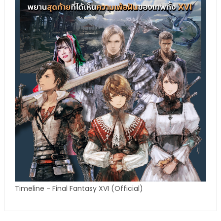
Timeline - Final Fantasy XVI (Official)