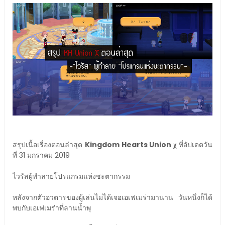
สรุปเนื้อเรื่องตอนล่าสุด
Kingdom Hearts Union χ
ที่อัปเดตวัน
ที่ 31 มกราคม 2019
ไวรัสผู้ทำลายโปรแกรมแห่งชะตากรรม
หลังจากตัวอวตารของผู้เล่นไม่ได้เจอเอเฟเมร่ามานาน วันหนึ่งก็ได้
พบกับเอเฟเมร่าที่ลานน้ำพุ