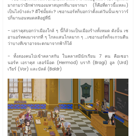
มาถามว่าอีกฟากของมหาสมุทรที่นายจากมา (ก็คือที่ดาวนี้แหละ)
เป็นไงบ้างล่ะ? ดีใช่มั้ยล่ะ? เซอานอร์ทก็บอกว่าตั้งแต่วันนั้นเขาวาร์
ปก็มานอนหมดสติอยู่ที่นี่
- เอราคุสบอกว่าเมืองใกล้ ๆ นี้ก็ล้วนเป็นเมืองร้างทั้งหมด ดังนั้น เซ
อานอร์ทคงมาจากที่ ๆ ไกลแสนไกลมาก ๆ ...เซอานอร์ทก็จะกวนตีน
ว่าบางทีเขาอาจจะตกมาจากฟ้าก็ได้
- ทั้งสองคนไปเข้าคลาสกัน ในคลาสมีนักเรียน 7 คน คือเซอา
นอร์ท เอราคุส เฮอร์ม็อด (Hermod) บรากิ (Bragi) อูล (Urd)
เวียร์ (Vor) และบัลด์ (Baldr)