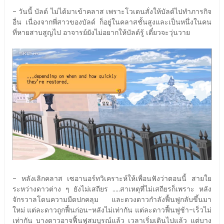
- วันนี้ บัลด์ ไม่ได้มาเข้าคลาส เพราะโวเดนสั่งให้บัลด์ไปทำภารกิจ
อื่น เนื่องจากพี่สาวของบัลด์ ก็อยู่ในคลาสชั้นสูงและเป็นหนึ่งในคน
ที่หายสาบสูญไป อาจารย์ยังไม่อยากให้บัลด์รู้ เดี๋ยวจะวุ่นวาย
- หลังเลิกคลาส เซอานอร์ทวิเคราะห์ให้เพื่อนฟังว่าตอนนี้ สายใย
ระหว่างดาวต่าง ๆ ยังไม่เสถียร .....สาเหตุที่ไม่เสถียรก็เพราะ หลัง
จักรวาลโดนความมืดปกคลุม และดวงดาวกำลังฟื้นฟูกลับขึ้นมา
ใหม่ แต่ละดาวถูกฟื้นก่อน-หลังไม่เท่ากัน แต่ละดาวฟื้นฟูช้า-เร็วไม่
เท่ากัน บางดาวอาจฟื้นฟูสมบูรณ์แล้ว เวลาเริ่มเดินไปแล้ว แต่บาง