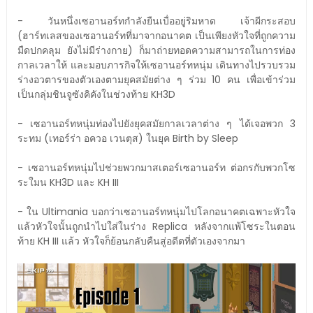
- วันหนึ่งเซอานอร์ทกำลังยืนเบื่ออยู่ริมหาด เจ้าผีกระสอบ
(ฮาร์ทเลสของเซอานอร์ทที่มาจากอนาคต เป็นเพียงหัวใจที่ถูกความ
มืดปกคลุม ยังไม่มีร่างกาย) ก็มาถ่ายทอดความสามารถในการท่อง
กาลเวลาให้ และมอบภารกิจให้เซอานอร์ทหนุ่ม เดินทางไปรวบรวม
ร่างอวตารของตัวเองตามยุคสมัยต่าง ๆ ร่วม 10 คน เพื่อเข้าร่วม
เป็นกลุ่มชินจูซังคิคังในช่วงท้าย KH3D
- เซอานอร์ทหนุ่มท่องไปยังยุคสมัยกาลเวลาต่าง ๆ ได้เจอพวก 3
ระทม (เทอร์ร่า อควอ เวนตุส) ในยุค Birth by Sleep
- เซอานอร์ทหนุ่มไปช่วยพวกมาสเตอร์เซอานอร์ท ต่อกรกับพวกโซ
ระใมน KH3D และ KH III
- ใน Ultimania บอกว่าเซอานอร์ทหนุ่มไปโลกอนาคตเฉพาะหัวใจ
แล้วหัวใจนั้นถูกนำไปใส่ในร่าง Replica หลังจากแพ้โซระในตอน
ท้าย KH III แล้ว หัวใจก็ย้อนกลับคืนสู่อดีตที่ตัวเองจากมา