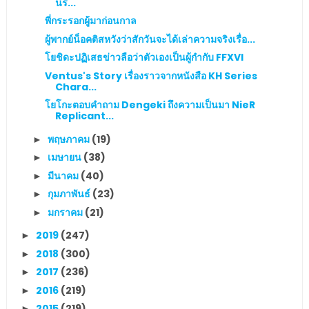
นร่...
พี่กระรอกผู้มาก่อนกาล
ผู้พากย์น็อคติสหวังว่าสักวันจะได้เล่าความจริงเรื่อ...
โยชิดะปฏิเสธข่าวลือว่าตัวเองเป็นผู้กำกับ FFXVI
Ventus's Story เรื่องราวจากหนังสือ KH Series
Chara...
โยโกะตอบคำถาม Dengeki ถึงความเป็นมา NieR
Replicant...
พฤษภาคม
(19)
►
เมษายน
(38)
►
มีนาคม
(40)
►
กุมภาพันธ์
(23)
►
มกราคม
(21)
►
2019
(247)
►
2018
(300)
►
2017
(236)
►
2016
(219)
►
2015
(219)
►