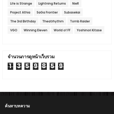
Life is Strange
Lightning Returns
NieR
Project Athia
SaGa Frontier
Subasekai
The 3rd Birthday
Theatrhythm
Tomb Raider
VGO
Winning Eleven
World of FF
Yoshinori Kitase
จำนวนการดูหน้าเว็บรวม
1
3
5
9
8
5
9
ค้นหาบทความ