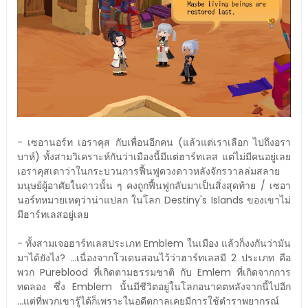
- เซอานอร์ท เอราคุส กับเพื่อนอีกคน (แล้วแต่เราเลือก ไปถึงอรา
บาห์) ทั้งสามวิเคราะห์กันว่าเมืองนี้มีแต่ฮาร์ทเลส แต่ไม่มีคนอยู่เลย
เอราคุสเดาว่าในกระบวนการฟื้นฟูดวงดาวหลังจักรวาลล่มสลาย
มนุษย์ผู้อาศัยในดาวนั้น ๆ คงถูกฟื้นฟูกลับมาเป็นสิ่งสุดท้าย / เซอา
นอร์ทหมายเหตุว่าน่าแปลก ในโลก Destiny's Islands ของเขาไม่
มีฮาร์ทเลสอยู่เลย
- ทั้งสามเจอฮาร์ทเลสประเภท Emblem ในเมือง แล้วก็งงกันว่ามัน
มาได้ยังไง? ...เนื่องจากโวเดนสอนไว้ว่าฮาร์ทเลสมี 2 ประเภท คือ
พวก Pureblood ที่เกิดตามธรรมชาติ กับ Emlem ที่เกิดจากการ
ทดลอง ซึ่ง Emblem นั้นมีชีวิตอยู่ในโลกอนาคตหลังจากนี้ไปอีก
...แต่ที่พวกเขารู้ได้ก็เพราะในอดีตกาลเคยมีการใช้ตำราพยากรณ์