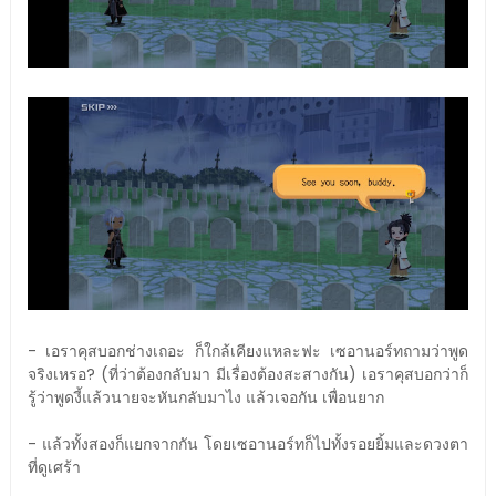
- เอราคุสบอกช่างเถอะ ก็ใกล้เคียงแหละฟะ เซอานอร์ทถามว่าพูด
จริงเหรอ? (ที่ว่าต้องกลับมา มีเรื่องต้องสะสางกัน) เอราคุสบอกว่าก็
รู้ว่าพูดงี้แล้วนายจะหันกลับมาไง แล้วเจอกัน เพื่อนยาก
- แล้วทั้งสองก็แยกจากกัน โดยเซอานอร์ทก็ไปทั้งรอยยิ้มและดวงตา
ที่ดูเศร้า