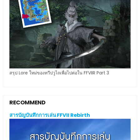
สรุป Lore ใหม่ของทวีปวูไถเพื่อไปต่อใน FFVIIR Part 3
RECOMMEND
สารบัญบันทึกการเล่น FFVII Rebirth