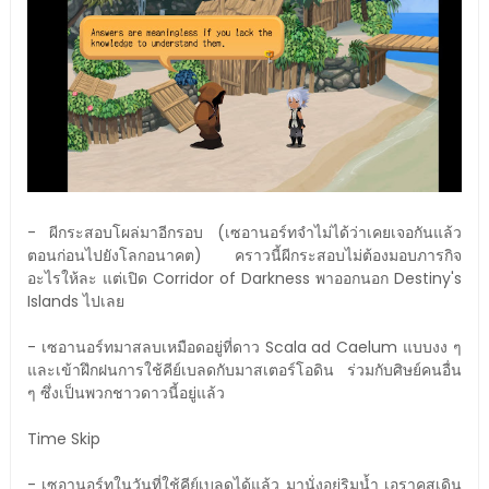
- ผีกระสอบโผล่มาอีกรอบ (เซอานอร์ทจำไม่ได้ว่าเคยเจอกันแล้ว
ตอนก่อนไปยังโลกอนาคต) คราวนี้ผีกระสอบไม่ต้องมอบภารกิจ
อะไรให้ละ แต่เปิด Corridor of Darkness พาออกนอก Destiny's
Islands ไปเลย
- เซอานอร์ทมาสลบเหมือดอยู่ที่ดาว Scala ad Caelum แบบงง ๆ
และเข้าฝึกฝนการใช้คีย์เบลดกับมาสเตอร์โอดิน ร่วมกับศิษย์คนอื่น
ๆ ซึ่งเป็นพวกชาวดาวนี้อยู่แล้ว
Time Skip
- เซอานอร์ทในวันที่ใช้คีย์เบลดได้แล้ว มานั่งอยู่ริมน้ำ เอราคุสเดิน