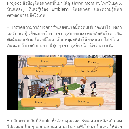
Project สิ่งที่อยู่ในอนาคตขึ้นมาให้ดู (ก็พวก MoM กับโหรในยุค X
นั่นแหละ) ก็เลยรู้เรื่อง Emblem ในอนาคต และความรู้นั้นก็
ตกทอดมาจนถึงโวเดน
- เอราคุสถามว่าถ้าเจอฮาร์ทเลสขนาดนี้ตัวคนเดียวจะทำไง เซอา
นอร์ทบอกสู้ เพื่อนบอกโกย... เอราคุสบอกแต่ละคนก็ตัดสินใจต่างกัน
ดังนั้นมอนสเตอร์พวกนี้ไม่น่าเป็นเหตุผลที่ทำให้ทุกคนหายไปพร้อม
กันหมด ถ้าเจอตัวเก่งกว่านี้สุด ๆ เอราคุสก็จะโกยให้เร็วกว่าเดิม
- กลับมารวมกันที่ Scala ทั้งสองกลุ่มเจอฮาร์ทเลสมาเหมือนกัน แต่
ไม่เจอคนเป็น ๆ เลย เอราคุสเสนอว่าอย่างพึ่งไปบอกโวเดน ให้ช่วย