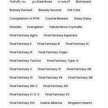
กัปตันซึบาสะ
จูเน่ Dark Road
พาธสตอรี
Biohazard
Bravely Default
Bravely Second
CM Cafe
Compilation of FFVII
Crystal Bearers
Daisy Daisy
Dissidia
Evangelion
Fabula Nova Crystallis
Final Fantasy Agito
Final Fantasy Explorers
Final Fantasy II
Final Fantasy III
Final Fantasy IV
Final Fantasy IX
Final Fantasy Origin
Final Fantasy Tactics
Final Fantasy Type-0
Final Fantasy V
Final Fantasy VI
Final Fantasy VIII
Final Fantasy XI
Final Fantasy XII
Final Fantasy XIII
Final Fantasy XIII-2
Final Fantasy XIV
Final Fantasy X l X-2
Final Fantasy XV
Final Fantasy XVI
Ivalice Alliance
Kingdom Hearts