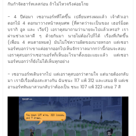
กันกำจัดฮาร์ทเลสก่อน ถ้าไม่ไหวจริงค่อยโกย
- 4 ปีต่อมา เซอานอร์ทที่โตขึ้น เปลี่ยนทรงผมแล้ว เจ้าตัวเอา
ดอกไม้ 4 ดอกมาวางหน้าหลุมศพ (ที่คาดว่าจะเป็นของ เฮอร์ม็อด
บรากิ อูล และ เวียร์) เอราคุสมาถามว่านายจะไปแล้วเหรอ? เรา
ผ่านช่วงเวลาดี ๆ ด้วยกันมา นายไม่ต้องไปก็ได้ เรื่องที่เกิดขึ้น
(เพื่อน 4 คนตายหมด) มันไม่ใช่ความผิดของนายหรอก แต่เซอา
นอร์ทบอกว่าเขาแค่อยากออกไปเห็นจักรวาลมากกว่านี้ก่อนจะสอบ
เอราคุสบอกว่าเซอานอร์ทก็เห็นอะไรมาตั้งเยอะแยะแล้ว แต่เซอา
นอร์ทบอกว่าก็ยังไม่ได้เห็นทุกอย่าง
- เซอานอร์ทเดินจากไป แต่เอราคุสบอกว่าตามใจ แต่นายต้องกลับ
มา เรามีเรื่องต้องสะสางกัน ฉันชนะ 117 แพ้ 312 และเสมอ 8 แต่เซ
อานอร์ทหันมาสวนกลับว่าต้องเป็น ชนะ 107 แพ้ 323 เสมอ 7 สิ