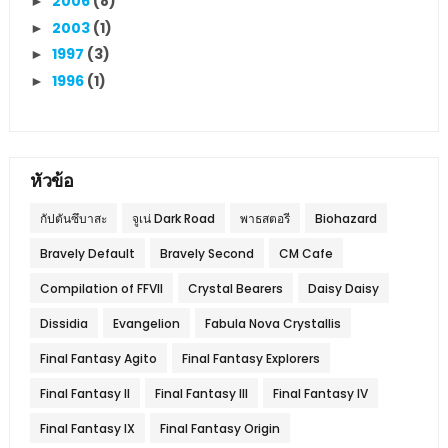
2006
(8)
►
2003
(1)
►
1997
(3)
►
1996
(1)
►
หัวข้อ
กัปตันซึบาสะ
จูเน่ Dark Road
พาธสตอรี
Biohazard
Bravely Default
Bravely Second
CM Cafe
Compilation of FFVII
Crystal Bearers
Daisy Daisy
Dissidia
Evangelion
Fabula Nova Crystallis
Final Fantasy Agito
Final Fantasy Explorers
Final Fantasy II
Final Fantasy III
Final Fantasy IV
Final Fantasy IX
Final Fantasy Origin