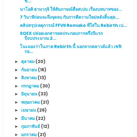
ข้...
นาโอคิ ฮามากุจิ ให้สัมภาษณ์สื่อสเปน เรื่องบทบาทของ...
7 วินาทีก่อนจะถึงจุดจบ กับการตีความใหม่หลังสิ้นสุด...
คลิปสรุปเหตุการณ์ FFVII Remake ที่ใส่ใน Rebirth เป...
SQEX ปล่อยเอกสารผลประกอบการครึ่งปีแรก
ปีงบประมาณ 2...
โนะมองว่าในภาค Rebirth นี้ นอกจากคลาวด์แล้ว เซฟิ
รอ...
ตุลาคม
(20)
►
กันยายน
(16)
►
สิงหาคม
(13)
►
กรกฎาคม
(30)
►
มิถุนายน
(33)
►
พฤษภาคม
(21)
►
เมษายน
(26)
►
มีนาคม
(22)
►
กุมภาพันธ์
(12)
►
มกราคม
(21)
►