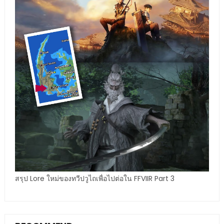
สรุป Lore ใหม่ของทวีปวูไถเพื่อไปต่อใน FFVIIR Part 3