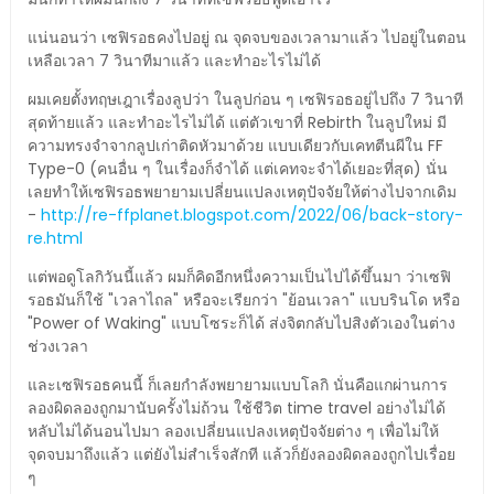
แน่นอนว่า เซฟิรอธคงไปอยู่ ณ จุดจบของเวลามาแล้ว ไปอยู่ในตอน
เหลือเวลา 7 วินาทีมาแล้ว และทำอะไรไม่ได้
ผมเคยตั้งทฤษเฎาเรื่องลูปว่า ในลูปก่อน ๆ เซฟิรอธอยู่ไปถึง 7 วินาที
สุดท้ายแล้ว และทำอะไรไม่ได้ แต่ตัวเขาที่ Rebirth ในลูปใหม่ มี
ความทรงจำจากลูปเก่าติดหัวมาด้วย แบบเดียวกับเคทตีนผีใน FF
Type-0 (คนอื่น ๆ ในเรื่องก็จำได้ แต่เคทจะจำได้เยอะที่สุด) นั่น
เลยทำให้เซฟิรอธพยายามเปลี่ยนแปลงเหตุปัจจัยให้ต่างไปจากเดิม
-
http://re-ffplanet.blogspot.com/2022/06/back-story-
re.html
แต่พอดูโลกิวันนี้แล้ว ผมก็คิดอีกหนึ่งความเป็นไปได้ขึ้นมา ว่าเซฟิ
รอธมันก็ใช้ "เวลาไถล" หรือจะเรียกว่า "ย้อนเวลา" แบบรินโด หรือ
"Power of Waking" แบบโซระก็ได้ ส่งจิตกลับไปสิงตัวเองในต่าง
ช่วงเวลา
และเซฟิรอธคนนี้ ก็เลยกำลังพยายามแบบโลกิ นั่นคือแกผ่านการ
ลองผิดลองถูกมานับครั้งไม่ถ้วน ใช้ชีวิต time travel อย่างไม่ได้
หลับไม่ได้นอนไปมา ลองเปลี่ยนแปลงเหตุปัจจัยต่าง ๆ เพื่อไม่ให้
จุดจบมาถึงแล้ว แต่ยังไม่สำเร็จสักที แล้วก็ยังลองผิดลองถูกไปเรื่อย
ๆ