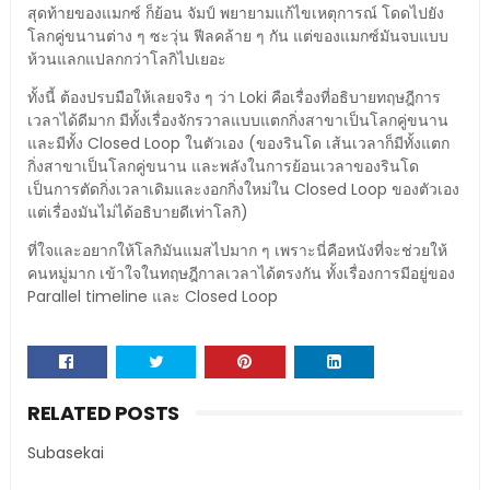
สุดท้ายของแมกซ์ ก็ย้อน จัมป์ พยายามแก้ไขเหตุการณ์ โดดไปยัง
โลกคู่ขนานต่าง ๆ ซะวุ่น ฟีลคล้าย ๆ กัน แต่ของแมกซ์มันจบแบบ
ห้วนแลกแปลกกว่าโลกิไปเยอะ
ทั้งนี้ ต้องปรบมือให้เลยจริง ๆ ว่า Loki คือเรื่องที่อธิบายทฤษฎีการ
เวลาได้ดีมาก มีทั้งเรื่องจักรวาลแบบแตกกิ่งสาขาเป็นโลกคู่ขนาน
และมีทั้ง Closed Loop ในตัวเอง (ของรินโด เส้นเวลาก็มีทั้งแตก
กิ่งสาขาเป็นโลกคู่ขนาน และพลังในการย้อนเวลาของรินโด
เป็นการตัดกิ่งเวลาเดิมและงอกกิ่งใหม่ใน Closed Loop ของตัวเอง
แต่เรื่องมันไม่ได้อธิบายดีเท่าโลกิ)
ที่ใจและอยากให้โลกิมันแมสไปมาก ๆ เพราะนี่คือหนังที่จะช่วยให้
คนหมู่มาก เข้าใจในทฤษฎีกาลเวลาได้ตรงกัน ทั้งเรื่องการมีอยู่ของ
Parallel timeline และ Closed Loop
RELATED POSTS
Subasekai