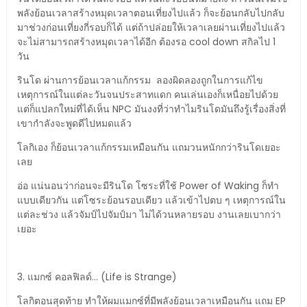
พลังย้อนเวลาสร้างหมุดเวลาตอนเที่ยงไปแล้ว ก็จะย้อนกลับไปกลับ
มาช่วงก่อนเที่ยงกี่รอบก็ได้ แต่ถ้าปล่อยให้เวลาเลยผ่านเที่ยงไปแล้ว
จะไม่สามารถสร้างหมุดเวลาได้อีก ต้องรอ cool down สกิลไป 1
วัน
รินโด ผ่านการย้อนเวลาแก้กรรม ลองผิดลองถูกในการแก้ไข
เหตุการณ์ในแต่ละวันจนประสาทแดก คนเล่นเองก็เหนื่อยไปด้วย
แต่ก็แปลกใหม่ที่ได้เห็น NPC มันงงที่ว่าทำไมรินโดมันถึงรู้เรื่องสิ่งที่
เขากำลังจะพูดดีไปหมดแล้ว
โลกิเอง ก็ย้อนเวลาแก้กรรมเหมือนกัน แถมวนหนักกว่ารินโดเยอะ
เลย
อ่อ แน่นอนว่าก่อนจะมีรินโด โซระที่ใช้ Power of Waking ก็ทำ
แบบเดียวกัน แต่โซระย้อนรอบเดียว แล้วเข้าไปตบ ๆ เหตุการณ์ใน
แต่ละช่วง แล้วจัมป์ไปจัมป์มา ไม่ได้วนหลายรอบ งานเลยเบากว่า
เยอะ
3. แมกซ์ คอลฟิลด์... (Life is Strange)
โลกิตอนสุดท้าย ทำให้ผมแมกซ์ที่มีพลังย้อนเวลาเหมือนกัน แถม EP