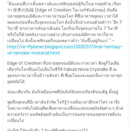
"ดินแดนที่เราเห็นคลาวด์และเซฟิรอธต่อสู้กันในฉากสุดท้าย เรียก
ว่า 世界の先端 (Edge of Creation ในเวอร์ชันอังกฤษ) มันคือ
ปลายสุดของมิติและกาลเวลาของโลก ที่ซึ่งเวลาหยุดลง เวลาได้
หมดลงก่อนที่จะถึงจุดจบของโลก ดังนั้นจึงนำเสนอด้วยคำว่า 'อีก 7
วินาที' หากเวลากลับมาเดินต่อ โลกก็จะถึงจุดจบภายใน 7 วินาที
หรือไม่ก็ด้วยพลังงานบางอย่าง เส้นทางของมิติกาลเวลาก็อาจ
เปลี่ยนไป ดังนั้นเซฟิรอธถึงบอกคลาวด์ว่า 'มันขึ้นอยู่กับแก' " -
http://re-ffplanet.blogspot.com/2021/07/final-fantasy-
vii-remake-material.html
Edge of Creation ที่ปลายสุดของมิติและกาลเวลา ฟังดูก็ไอเดีย
เดียวกับโลกที่มองไม่เห็นในซีรีส์ Fabula Nova Crystallis ที่ ณ
จุดจบกาลเวลานั้นมีวาลฮัลล่า ที่เชื่อมโยงและมองเห็นกาลเวลาทุก
ยุคสมัยได้
ขณะเดียวกัน มันก็เหมือนภพที่บัลลังก์อันทรงเกียรติของฮีฮู ตั้งอยู่
พูดถึงจุดจบที่มีเวลาอันจำกัด โลกิรู้ว่าเหลือเวลาอีกเท่าไหร่ เขาจึง
ไถลเวลากลับไปยังอดีตเพื่อหาทางเปลี่ยนแปลงเหตุปัจจัยต่าง ๆ ด้วย
ความหวังว่า ผลลัพธ์สุดท้ายอันเป็นการล่มสลายของทุกสรรพสิ่งจะ
เปลี่ยนไป
มันก็ทำให้ผมนึกถึง 7 วินาทีที่เซฟิรอธพูดเอาไว้