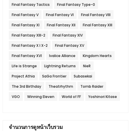
Final Fantasy Tactics
Final Fantasy Type-0
Final Fantasy V
Final Fantasy VI
Final Fantasy VIII
Final Fantasy XI
Final Fantasy XII
Final Fantasy XIII
Final Fantasy XIII-2
Final Fantasy XIV
Final Fantasy X l X-2
Final Fantasy XV
Final Fantasy XVI
Ivalice Alliance
Kingdom Hearts
Life is Strange
Lightning Returns
NieR
Project Athia
SaGa Frontier
Subasekai
The 3rd Birthday
Theatrhythm
Tomb Raider
VGO
Winning Eleven
World of FF
Yoshinori Kitase
จำนวนการดูหน้าเว็บรวม