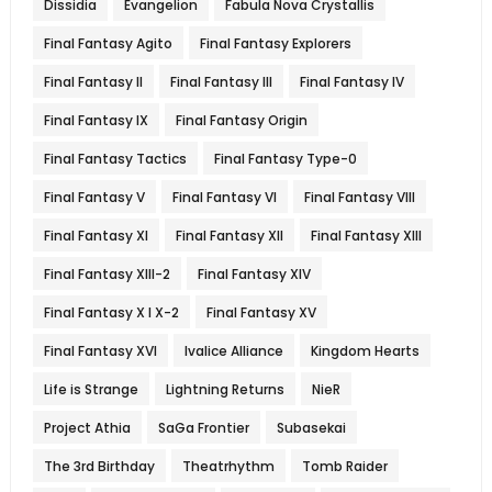
Dissidia
Evangelion
Fabula Nova Crystallis
Final Fantasy Agito
Final Fantasy Explorers
Final Fantasy II
Final Fantasy III
Final Fantasy IV
Final Fantasy IX
Final Fantasy Origin
Final Fantasy Tactics
Final Fantasy Type-0
Final Fantasy V
Final Fantasy VI
Final Fantasy VIII
Final Fantasy XI
Final Fantasy XII
Final Fantasy XIII
Final Fantasy XIII-2
Final Fantasy XIV
Final Fantasy X l X-2
Final Fantasy XV
Final Fantasy XVI
Ivalice Alliance
Kingdom Hearts
Life is Strange
Lightning Returns
NieR
Project Athia
SaGa Frontier
Subasekai
The 3rd Birthday
Theatrhythm
Tomb Raider