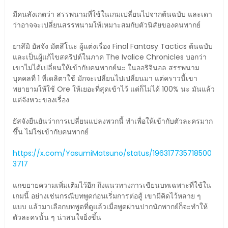
มีคนสังเกตว่า สรรพนามที่ใช้ในเกมเปลี่ยนไปจากต้นฉบับ และเดา
ว่าอาจจะเปลี่ยนสรรพนามให้เหมาะสมกับตัวนิสัยของคนพากย์
ยาสึมิ ยัสจัง มัตสึโนะ ผู้แต่งเรื่อง Final Fantasy Tactics ต้นฉบับ
และเป็นผู้แก้ไขสคริปต์ในภาค The Ivalice Chronicles บอกว่า
เขาไม่ได้เปลี่ยนให้เข้ากับคนพากย์นะ ในออริจินอล สรรพนาม
บุคคลที่ 1 ที่เดลิตาใช้ มักจะเปลี่ยนไปเปลี่ยนมา แต่คราวนี้เขา
พยายามให้ใช้ Ore ให้เยอะที่สุดเข้าไว้ แต่ก็ไม่ได้ 100% นะ มันแล้ว
แต่จังหวะของเรื่อง
ยัสจังยืนยันว่าการเปลี่ยนแปลงพวกนี้ ทำเพื่อให้เข้ากับตัวละครมาก
ขึ้น ไม่ใช่เข้ากับคนพากย์
https://x.com/YasumiMatsuno/status/196317735718500
3717
แกขยายความเพิ่มเติมไว้อีก ถึงแนวทางการเขียนบทเฉพาะที่ใช้ใน
เกมนี้ อย่างเช่นกรณีบทพูดก่อนเริ่มการต่อสู้ เขามีคิดไว้หลาย ๆ
แบบ แล้วมาเลือกบทพูดที่ดูแล้วเมื่อพูดผ่านปากนักพากย์ก็จะทำให้
ตัวละครนั้น ๆ น่าสนใจยิ่งขึ้น