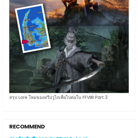
สรุป Lore ใหม่ของทวีปวูไถเพื่อไปต่อใน FFVIIR Part 3
RECOMMEND