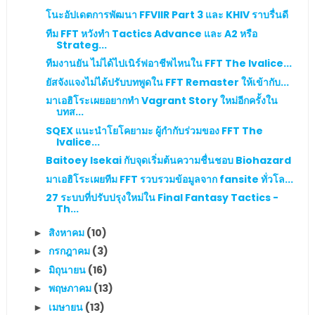
โนะอัปเดตการพัฒนา FFVIIR Part 3 และ KHIV ราบรื่นดี
ทีม FFT หวังทำ Tactics Advance และ A2 หรือ
Strateg...
ทีมงานยัน ไม่ได้ไปเนิร์ฟอาชีพไหนใน FFT The Ivalice...
ยัสจังแจงไม่ได้ปรับบทพูดใน FFT Remaster ให้เข้ากับ...
มาเอฮิโระเผยอยากทำ Vagrant Story ใหม่อีกครั้งใน
บทส...
SQEX แนะนำโยโคยามะ ผู้กำกับร่วมของ FFT The
Ivalice...
Baitoey Isekai กับจุดเริ่มต้นความชื่นชอบ Biohazard
มาเอฮิโระเผยทีม FFT รวบรวมข้อมูลจาก fansite ทั่วโล...
27 ระบบที่ปรับปรุงใหม่ใน Final Fantasy Tactics -
Th...
สิงหาคม
(10)
►
กรกฎาคม
(3)
►
มิถุนายน
(16)
►
พฤษภาคม
(13)
►
เมษายน
(13)
►