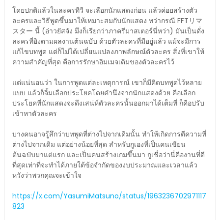
โดยปกติแล้วในละครทีวี จะเลือกนักแสดงก่อน แล้วค่อยสร้างตัว
ละครและวิธีพูดขึ้นมาให้เหมาะสมกับนักแสดง ทว่ากรณี FFTリマ
スター นี้ (อ่าวยัสจัง มึงก็เรียกว่าภาครีมาสเตอร์นี่หว่า) มันเป็นดั่ง
ละครที่อิงตามผลงานต้นฉบับ ด้วยตัวละครที่มีอยู่แล้ว แม้จะมีการ
แก้ไขบทพูด แต่ก็ไม่ได้เปลี่ยนแปลงภาพลักษณ์ตัวละคร สิ่งที่เขาให้
ความสำคัญที่สุด คือการรักษาอิมเมจเดิมของตัวละครไว้
แต่แน่นอนว่า ในการพูดแต่ละเหตุการณ์ เขาก็มีคิดบทพูดไว้หลาย
แบบ แล้วก็จิ้มเลือกประโยคโดยคำนึงจากนักแสดงด้วย คือเลือก
ประโยคที่นักแสดงจะดึงเสน่ห์ตัวละครนั้นออกมาได้เต็มที่ ก็คือปรับ
เข้าหาตัวละคร
บางคนอาจรู้สึกว่าบทพูดที่ต่างไปจากเดิมนั้น ทำให้เกิดการตีความที่
ต่างไปจากเดิม แต่อย่างน้อยที่สุด สำหรับกูเองที่เป็นคนเขียน
ต้นฉบับมาแต่แรก และเป็นคนสร้างเกมขึ้นมา กูเชื่อว่านี่คืองานที่ดี
ที่สุดเท่าที่จะทำได้ภายใต้ข้อจำกัดของงบประมาณและเวลาแล้ว
หวังว่าพวกคุณจะเข้าใจ
https://x.com/YasumiMatsuno/status/1963236702971117
823