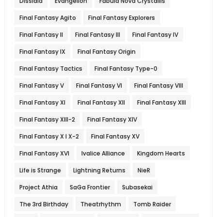
Dissidia
Evangelion
Fabula Nova Crystallis
Final Fantasy Agito
Final Fantasy Explorers
Final Fantasy II
Final Fantasy III
Final Fantasy IV
Final Fantasy IX
Final Fantasy Origin
Final Fantasy Tactics
Final Fantasy Type-0
Final Fantasy V
Final Fantasy VI
Final Fantasy VIII
Final Fantasy XI
Final Fantasy XII
Final Fantasy XIII
Final Fantasy XIII-2
Final Fantasy XIV
Final Fantasy X l X-2
Final Fantasy XV
Final Fantasy XVI
Ivalice Alliance
Kingdom Hearts
Life is Strange
Lightning Returns
NieR
Project Athia
SaGa Frontier
Subasekai
The 3rd Birthday
Theatrhythm
Tomb Raider