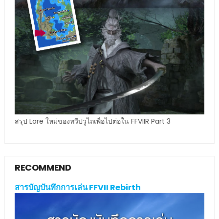
สรุป Lore ใหม่ของทวีปวูไถเพื่อไปต่อใน FFVIIR Part 3
RECOMMEND
สารบัญบันทึกการเล่น FFVII Rebirth