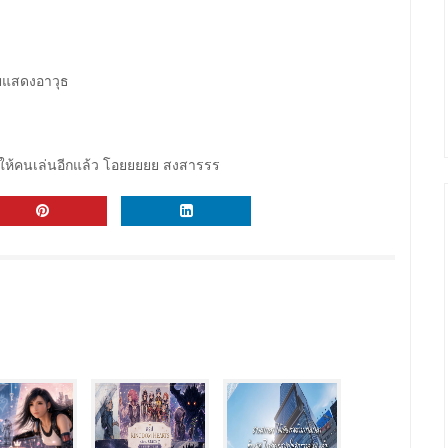
ายแสดงอาวุธ
ให้คนเล่นอีกแล้ว โอยยยยย สงสารรร