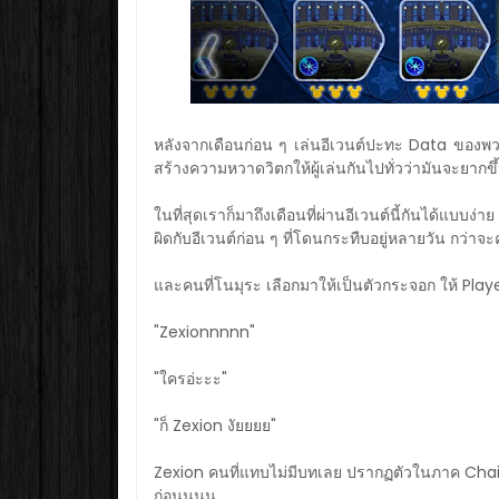
หลังจากเดือนก่อน ๆ เล่นอีเวนต์ปะทะ Data ของพวกจู
สร้างความหวาดวิตกให้ผู้เล่นกันไปทั่วว่ามันจะยาก
ในที่สุดเราก็มาถึงเดือนที่ผ่านอีเวนต์นี้กันได้แบบ
ผิดกับอีเวนต์ก่อน ๆ ที่โดนกระทืบอยู่หลายวัน กว่า
และคนที่โนมุระ เลือกมาให้เป็นตัวกระจอก ให้ Player
"Zexionnnnn"
"ใครอ่ะะะ"
"ก็ Zexion งัยยยย"
Zexion คนที่แทบไม่มีบทเลย ปรากฏตัวในภาค Chain
ก่อนนนน