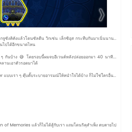
ซังคิคังแล้วโดนซัลดีน วิกเซ่น เล็กซิอุส กระทืบกันมาเนิ่นนาน...
ขึ้นไปได้อีกขนาดไหน
ง่าย ๆ กันบ้าง 😅 โดยรอบนี้ผมจบอีเวนต์หลังปล่อยออกมา 40 นาที....
จะคลานเอาตัวรอดมาได้
 แบบเรา ๆ ตุ๊บตั๊บระบายอารมณ์ให้หนำใจได้บ้าง ก็ไม่ใช่ใครอื่น...
 of Memories แล้วก็ไม่ได้สู้กับเรา แถมโดนริคุสำเพ็ง ตบตายไป