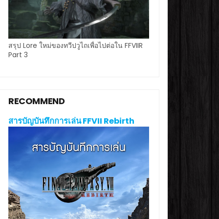
สรุป Lore ใหม่ของทวีปวูไถเพื่อไปต่อใน FFVIIR
Part 3
RECOMMEND
สารบัญบันทึกการเล่น FFVII Rebirth