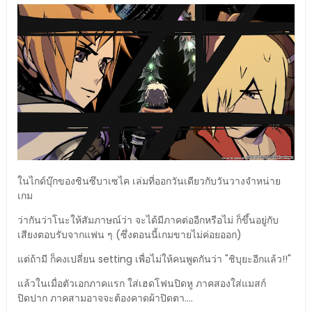
ในไกด์บุ๊กของชินซึบาเซไค เล่มที่ออกวันเดียวกับวันวางจำหน่าย
เกม
ว่ากันว่าโนะให้สัมภาษณ์ว่า จะได้มีภาคต่ออีกหรือไม่ ก็ขึ้นอยู่กับ
เสียงตอบรับจากแฟน ๆ (ซึ่งตอนนี้เกมขายไม่ค่อยออก)
แต่ถ้ามี ก็คงเปลี่ยน setting เพื่อไม่ให้คนพูดกันว่า "ชิบุยะอีกแล้ว!!"
แล้วในเมื่อตัวเอกภาคแรก ใส่เฮดโฟนปิดหู ภาคสองใส่แมสก์
ปิดปาก ภาคสามอาจจะต้องคาดผ้าปิดตา....