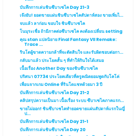
บันทึกการเล่นชินซึบาเซไค Day 21-3
เจ๊งยับ! ยอดขายแผ่นชินซึบาเซไคสัปดาห์สอง ขายเพิ่มไ...
จบแล้ว ลาก่อน ขอบใจ ชินซึบาเซไค
โนมุระเชื่อ ถ้ามีภาคต่อซึบาเซไค คงต้องเปลี่ยน setting
คุณ stan แปลนิยาย Final Fantasy VII Remake:
Trace ...
รินโดผู้ขาดความกล้าที่จะตัดสินใจ และรับผิดชอบต่อกา...
กลับมาแล้ว ประโยคสั้น ๆ ที่ทำให้กินใจได้เสมอ
เนื้อเรื่อง Another Day ของชินซึบาเซไค
ปริศนา 07734 ประโยคเดียวที่ครูคณิตยอมพูดกับโคโค่
เพื่อนจากเกม Online ที่รินโดแชทด้วยมา 3 ปี
บันทึกการเล่นชินซึบาเซไค Day 21-2
คลิปสรุปความเป็นมา เนื้อเรื่อง ระบบ ซึบาเซไคภาคแรก...
ขายไม่ออก! ชินซึบาเซไคทำยอดขายแผ่นสัปดาห์แรกในญี่
ป...
บันทึกการเล่นชินซึบาเซไค Day 21-1
บันทึกการเล่นชินซึบาเซไค Day 20