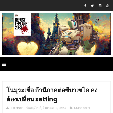
โนมุระเชื่อ ถ้ามีภาคต่อซึบาเซไค คง
ต้องเปลี่ยน setting
FFplanet
วันพฤหัสบดี, สิงหาคม 12, 2564
Subasekai