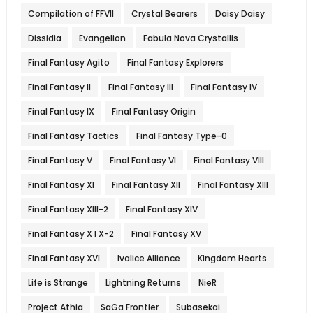
Compilation of FFVII
Crystal Bearers
Daisy Daisy
Dissidia
Evangelion
Fabula Nova Crystallis
Final Fantasy Agito
Final Fantasy Explorers
Final Fantasy II
Final Fantasy III
Final Fantasy IV
Final Fantasy IX
Final Fantasy Origin
Final Fantasy Tactics
Final Fantasy Type-0
Final Fantasy V
Final Fantasy VI
Final Fantasy VIII
Final Fantasy XI
Final Fantasy XII
Final Fantasy XIII
Final Fantasy XIII-2
Final Fantasy XIV
Final Fantasy X l X-2
Final Fantasy XV
Final Fantasy XVI
Ivalice Alliance
Kingdom Hearts
Life is Strange
Lightning Returns
NieR
Project Athia
SaGa Frontier
Subasekai