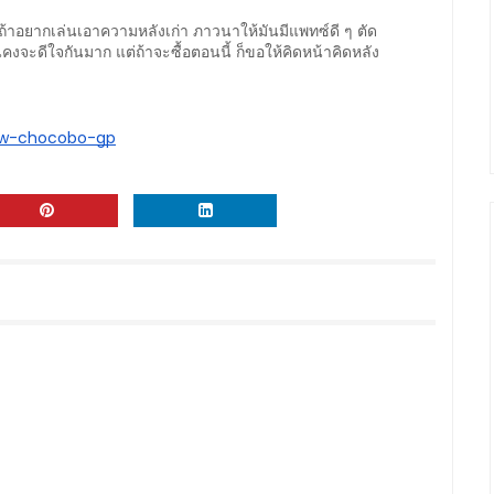
่ถ้าอยากเล่นเอาความหลังเก่า ภาวนาให้มันมีแพทซ์ดี ๆ ตัด 
จะดีใจกันมาก แต่ถ้าจะซื้อตอนนี้ ก็ขอให้คิดหน้าคิดหลัง
iew-chocobo-gp