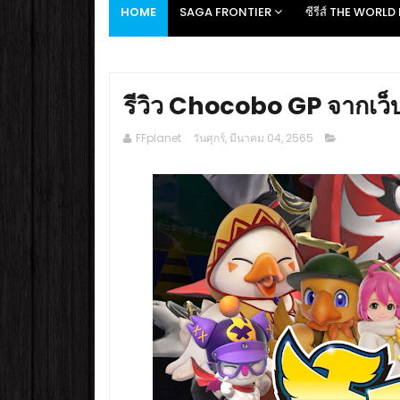
HOME
SAGA FRONTIER
ซีรีส์ THE WORL
รีวิว Chocobo GP จากเว็
FFplanet
วันศุกร์, มีนาคม 04, 2565