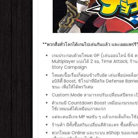
**พวกสื่อทั่วโลกได้เกมไปเล่นกันแล้ว และเผยแพร่รีวิ
เกมประกอบด้วยโหมด GP (เล่นออนไลน์ 64 คน)
Multiplayer แบ่งได้ 2 จอ, Time Attack, ร
Story Campaign
โหมดเนื้อเรื่องก็ค่อนข้างรีบยัด เล่นเพื่อปลด
อบิลิตี้ Boost, ชิโรม่าที่มีสกิล Defense Barrier
ชนะ เพื่อให้ได้พรวิเศษ
Custom Mode สามารถปรับเปลี่ยนสปีดรถ เปิด
ตัวเกมมี Countdown Boost เหมือนเกมรถแข่งปก
ใช้เวทมนต์ได้เหมือนภาคแรก
แต่ละคนมีเกจ MP พอขับ ๆ แล้วเกจเต็มก็จะใช้อบิ
ร้านค้า มีทั้งซื้อสกินเปลี่ยนสีตัวละคร ซื้อสติ๊
พวกโหมด Online และระบบ eShop ของเกมตอนนี้ 