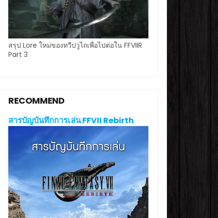
สรุป Lore ใหม่ของทวีปวูไถเพื่อไปต่อใน FFVIIR
Part 3
RECOMMEND
สารบัญบันทึกการเล่น FFVII Rebirth