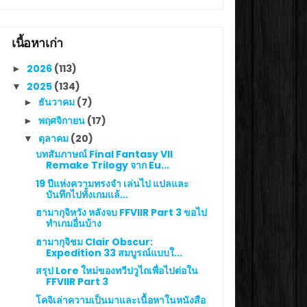
เนื้อหาเก่า
2026
(113)
►
2025
(134)
▼
ธันวาคม
(7)
►
พฤศจิกายน
(17)
►
ตุลาคม
(20)
▼
บทสัมภาษณ์ Final Fantasy VII
Remake Trilogy จาก Eu...
19 ปีแห่งความทรงจำ เล่นไป แปลและ
บันทึกไปทั้งเกมแล้...
ฮามากุจิหวัง หลังจบ FFVIIR Part 3 ขอไป
ทำเกมอื่นบ้าง
ฮามากุจิชม Clair Obscur:
Expedition 33 สมบูรณ์แบบใ...
สรุป Lore ใหม่ของทวีปวูไถเพื่อไปต่อใน
FFVIIR Part 3
โคจิเล่าความเป็นมาและเนื้อหาในหนังสือ