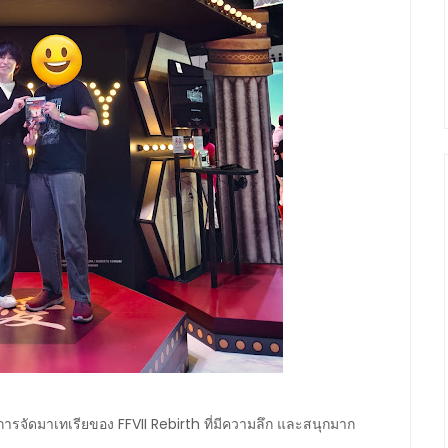
การจัดมาเทเรียของ FFVII Rebirth ที่มีความลึก และสนุกมาก