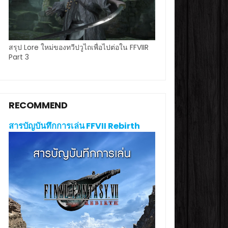
สรุป Lore ใหม่ของทวีปวูไถเพื่อไปต่อใน FFVIIR
Part 3
RECOMMEND
สารบัญบันทึกการเล่น FFVII Rebirth