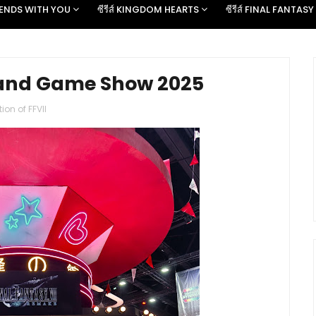
D ENDS WITH YOU
ซีรีส์ KINGDOM HEARTS
ซีรีส์ FINAL FANTASY
hailand Game Show 2025
on of FFVII