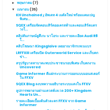
พฤษภาคม
(7)
►
เมษายน
(35)
▼
KH Unchained χ อัพเดท 4 เมดัลใหม่ พร้อมแคมเปญ
พิเศษ...
SQEX เตรียมจัดคอนเสิร์ตออเครสต้าและคอนเสิร์ตแตร
วงใ...
คลิปสัมภาษณ์ยูสึเกะ นาโอระ และรายละเอียด Audi R8
ใ...
คลิปโฆษณา Kingsglaive เผยอาณาจักรเทเนแบร
LRFFXIII เตรียมปิด Outerworld Service และเก็บตก
ข่า...
สรุปรัฐบาลทาบาตะพบประชาชนรอบพิเศษ เก็บตกงาน
Uncovered
Game Informer ตีแผ่กระบวนการออกแบบมอนสเตอร์
ใน FFXV
SQEX Blog ลงบทความอธิบายระบบแสงใน FFXV
ลูปการพยายามผ่านเควสต์เลเวล 200+ Kingdom
Hearts Un...
รายละเอียดเบื้องต้นตัวละคร FFXV จาก Game
Informer