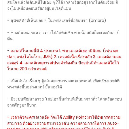
สนใจ แล้วก็เดินหนีไปเฉย ๆ ก็ได้ เวลาเรียกอสูรจากในดันเจียน ก็
จะไม่เหมือนตอนเรียกอยู่บนเวิลด์แมพ
- สุนัขสีดำที่เห็นบ่อย ๆ ในเทรลเลอร์ชื่ออัมบรา (Umbra)
- ช่วงต้นเกม ระหว่างทางไปอัลทิสเซีย พวกน็อคติสก็จะเจอกับอาร์
ดีน
- เควสต์ในเกมนี้มี 4 ประเภท 1. พวกเควสต์เฮฮามินิเกม (เช่น ตก
ปลา, แข่งโจโคโบะ, JM5) 2. เควสต์เนื้อเรื่องหลัก 3. เควสต์ล่ามอน
สเตอร์ 4. เควสต์เหตุการณ์ประจำท้องถิ่น ปัจจุบันมีทำเควสต์ใส่ไว้
ในเกม 200 กว่าเควสต์
- เมื่อเล่นไปเรื่อย ๆ ผู้เล่นจะสามารถผสมเวทมนต์ เพื่อสร้างเวทย์ที่
ทรงพลังขึ้นอย่างเวทย์ขั้นสองได้
- มีระบบพัฒนาอาวุธ โดยเอาชิ้นส่วนที่เก็บมาจากทั่วโลกหรือดรอป
จากศัตรูมาตีบวก
- เวลาตัวละครเลเวลอัพ ก็จะได้ Ability Point มาใช้อัพเกรดความ
สามารถ ตัวอย่างความสามารถ เช่น ความสามารถในการ Auto-