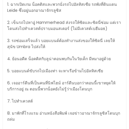
1. ฉากเปิดเกม น็อคติสและพวกนั่งรถไปอัลทิสเซีย รถพังที่ดินแดน
Leide ซึ่งอยู่นอกอาณาจักรลูซิส
2. เข็นรถไปหาอู่ Hammerhead ส่งรถให้ซิดและซิดนี่ซ่อม แต่เรา
โดนส่งไปทำเควสต์ปราบมอนสเตอร์ (ไม่มีเควสต์เบฮีมอธ)
3. รถซ่อมเสร็จแล้ว บอยแบนด์ต้องทำงานส่งของให้ซิดนี่ เลยให้
สุนัข Umbra ไปส่งให้
4. ย้อนอดีต น็อคติสกับลูน่าตอนพบกันในวัยเด็ก มีหมาอยู่ด้วย
5. บอยแบนด์ขับรถไปเมืองท่า จะหาเรือข้ามไปอัลทิสเซีย
6. เจออาร์ดีนที่เป็นคนที่นิฟไฮม์ อาร์ดีนบอกว่าตอนนี้เขาหยุดให้
บริการอยู่ ณ ตอนนี้พวกน็อคยังไม่รู้ว่าเมืองโดนบุก
7. ไปทำเควสต์
8. มาพักที่โรงแรม อ่านหนังสือพิมพ์ เจอข่าวอาณาจักรลูซิสโดนบุก
ถล่ม