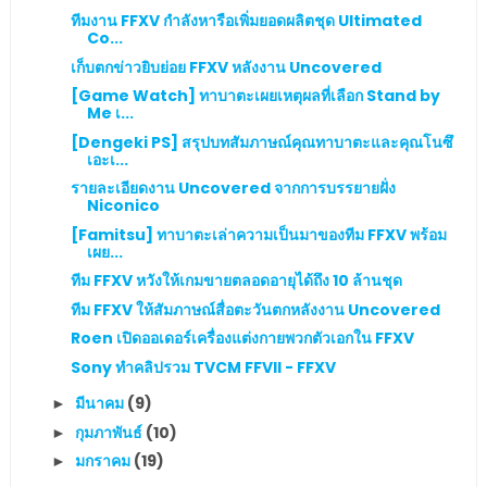
ทีมงาน FFXV กำลังหารือเพิ่มยอดผลิตชุด Ultimated
Co...
เก็บตกข่าวยิบย่อย FFXV หลังงาน Uncovered
[Game Watch] ทาบาตะเผยเหตุผลที่เลือก Stand by
Me เ...
[Dengeki PS] สรุปบทสัมภาษณ์คุณทาบาตะและคุณโนซึ
เอะเ...
รายละเอียดงาน Uncovered จากการบรรยายฝั่ง
Niconico
[Famitsu] ทาบาตะเล่าความเป็นมาของทีม FFXV พร้อม
เผย...
ทีม FFXV หวังให้เกมขายตลอดอายุได้ถึง 10 ล้านชุด
ทีม FFXV ให้สัมภาษณ์สื่อตะวันตกหลังงาน Uncovered
Roen เปิดออเดอร์เครื่องแต่งกายพวกตัวเอกใน FFXV
Sony ทำคลิปรวม TVCM FFVII - FFXV
มีนาคม
(9)
►
กุมภาพันธ์
(10)
►
มกราคม
(19)
►