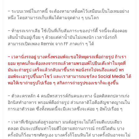
- ระบบเวทย์ในภาคนี้ จะต้องหามาสต็อคไว้เสมือนเป็นไอเทมอย่าง
หนึ่ง โดยสามารถเก็บเพิ่มได้ตามจุดต่าง ๆ บนโลก
- ท้ายรถเรกาเลีย ใช้เป็นที่เก็บสัมภาระของปาร์ตี้ รถนี้จะต้องคอย
เติมน้ำมันอยู่เรื่อย ๆ ด้วยแต่ค่าน้ำมันไม่แพงนัก เวลานั่งรถก็
สามารถเปิดเพลง Remix จาก FF ภาคเก่า ๆ ได้
- เวลานั่งรถอยู่ บางครั้งพรอมพ์จะขอให้หยุดรถเพื่อถ่ายรูป ถ้าเรา
ยอม ทุกคนก็จะต้องลงจากรถแล้วตามพรอมพ์ไปยืนเต๊ะท่าในจุดที่
มันจะถ่ายรูป เสร็จแล้วกลับมาขึ้นรถ พอนั่งรถไปจนถึงแคมป์ พร
อมพ์จะเอารูปขึ้นมาโชว์ และเราสามารถแชร์ลง Social Media ได้
พอให้เขาถ่ายรูปไปเรื่อย ๆ สกิลการถ่ายรูปของเขาก็จะสูงขึ้น
- ตัวละครหลัก 4 คนมีพรสวรรค์กันคนละทาง น็อคติสตกปลากเก่ง
อิกนิสทำอาหาร พรอมพ์คือถ่ายรูป ส่วนกลาดิโอคือสัญชาตญาณใน
การเอาตัวรอด ซึ่งทั้งหมดนี้จะมีเลเวลซึ่งจะค่อย ๆ อัพไปเรื่อย ๆ
- เวลาที่เชิญมนต์อสูรออกมา มนต์อสูรจะไม่ได้โจมตีแบบเดียว
ตลอด มันจะเปลี่ยนท่าโจมตีไปตามสถานการณ์ กรณีไตตัน บาง
ครั้งมันก็วิ่งมาชกศัตรูเอง บางครั้งก็โยนหินใส่ บางครั้งมันอาจจะไม่