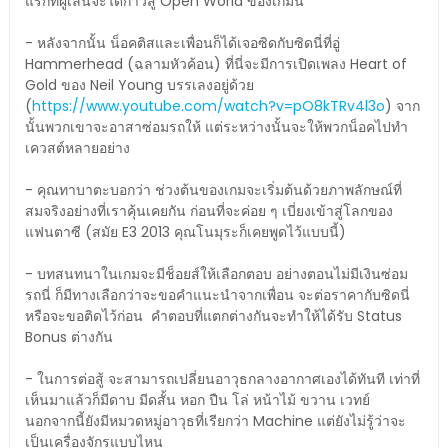
แรกที่ผู้เล่นจะได้ก้าวสู่ Open World ของเกมนี้
- หลังจากนั้น น็อคติสและเพื่อนก็ได้เจอซิดกับซิดนี่ที่อู่
Hammerhead (ฉลามหัวค้อน) ที่นี่จะมีการเปิดเพลง Heart of
Gold ของ Neil Young บรรเลงอยู่ด้วย
(
https://www.youtube.com/watch?v=pO8kTRv4l3o
) จาก
นั้นพวกเขาจะอาสาซ่อมรถให้ แต่ระหว่างนั้นจะให้พวกน็อคไปทำ
เควสต์หลายอย่าง
- คุณทาบาตะบอกว่า ช่วงต้นของเกมจะเริ่มต้นด้วยภาพลักษณ์ที่
สมจริงอย่างที่เราคุ้นเคยกัน ก่อนที่จะค่อย ๆ เบี่ยงเข้าสู่โลกของ
แฟนตาซี (สมัย E3 2013 คุณโนมุระก็เคยพูดไว้แบบนี้)
- บทสนทนาในเกมจะมีช็อยส์ให้เลือกตอบ อย่างตอนไม่มีเงินซ่อม
รถนี่ ก็มีทางเลือกว่าจะขอคำแนะนำจากเพื่อน จะต่อราคากับซิดนี่
หรือจะขอติดไว้ก่อน คำตอบที่แตกต่างกันจะทำให้ได้รับ Status
Bonus ต่างกัน
- ในการต่อสู้ จะสามารถเปลี่ยนอาวุธกลางอากาศเองได้ทันที เท่าที่
เห็นมาแล้วก็มีดาบ มีดสั้น หอก ปืน โล่ หน้าไม้ ขวาน เวทย์
นอกจากนี้ยังมีหมวดหมู่อาวุธที่เรียกว่า Machine แต่ยังไม่รู้ว่าจะ
เป็นเครื่องจักรแบบไหน