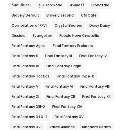
กัปตันซึบาสะ
จูเน่ Dark Road
พาธสตอรี
Biohazard
Bravely Default
Bravely Second
CM Cafe
Compilation of FFVII
Crystal Bearers
Daisy Daisy
Dissidia
Evangelion
Fabula Nova Crystallis
Final Fantasy Agito
Final Fantasy Explorers
Final Fantasy II
Final Fantasy III
Final Fantasy IV
Final Fantasy IX
Final Fantasy Origin
Final Fantasy Tactics
Final Fantasy Type-0
Final Fantasy V
Final Fantasy VI
Final Fantasy VIII
Final Fantasy XI
Final Fantasy XII
Final Fantasy XIII
Final Fantasy XIII-2
Final Fantasy XIV
Final Fantasy X l X-2
Final Fantasy XV
Final Fantasy XVI
Ivalice Alliance
Kingdom Hearts