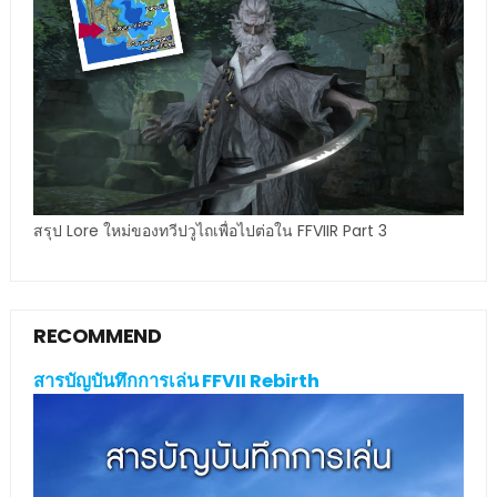
สรุป Lore ใหม่ของทวีปวูไถเพื่อไปต่อใน FFVIIR Part 3
RECOMMEND
สารบัญบันทึกการเล่น FFVII Rebirth