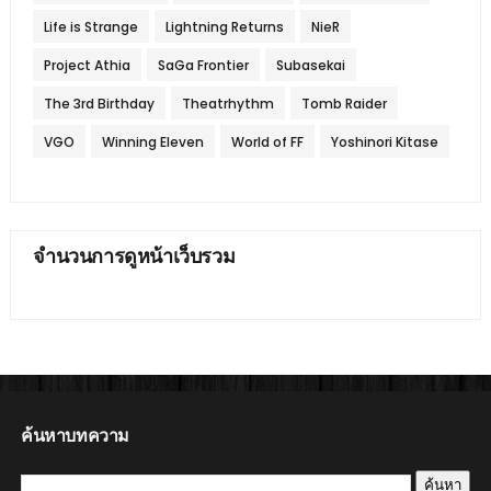
Life is Strange
Lightning Returns
NieR
Project Athia
SaGa Frontier
Subasekai
The 3rd Birthday
Theatrhythm
Tomb Raider
VGO
Winning Eleven
World of FF
Yoshinori Kitase
จำนวนการดูหน้าเว็บรวม
ค้นหาบทความ