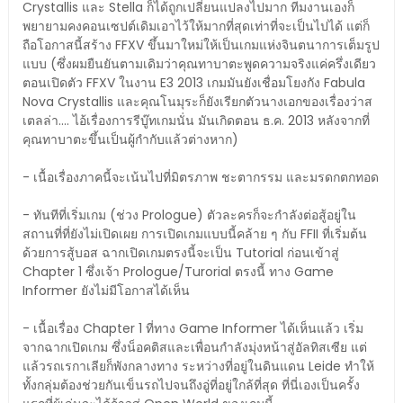
Crystallis และ Stella ก็ได้ถูกเปลี่ยนแปลงไปมาก ทีมงานเองก็
พยายามคงคอนเซปต์เดิมเอาไว้ให้มากที่สุดเท่าที่จะเป็นไปได้ แต่ก็
ถือโอกาสนี้สร้าง FFXV ขึ้นมาใหม่ให้เป็นเกมแห่งจินตนาการเต็มรูป
แบบ (ซึ่งผมยืนยันตามเดิมว่าคุณทาบาตะพูดความจริงแค่ครึ่งเดียว
ตอนเปิดตัว FFXV ในงาน E3 2013 เกมมันยังเชื่อมโยงกัง Fabula
Nova Crystallis และคุณโนมุระก็ยังเรียกตัวนางเอกของเรื่องว่าส
เตลล่า.... ไอ้เรื่องการรีบู๊ทเกมนั่น มันเกิดตอน ธ.ค. 2013 หลังจากที่
คุณทาบาตะขึ้นเป็นผู้กำกับแล้วต่างหาก)
- เนื้อเรื่องภาคนี้จะเน้นไปที่มิตรภาพ ชะตากรรม และมรดกตกทอด
- ทันทีที่เริ่มเกม (ช่วง Prologue) ตัวละครก็จะกำลังต่อสู้อยู่ใน
สถานที่ที่ยังไม่เปิดเผย การเปิดเกมแบบนี้คล้าย ๆ กับ FFII ที่เริ่มต้น
ด้วยการสู้บอส ฉากเปิดเกมตรงนี้จะเป็น Tutorial ก่อนเข้าสู่
Chapter 1 ซึ่งเจ้า Prologue/Turorial ตรงนี้ ทาง Game
Informer ยังไม่มีโอกาสได้เห็น
- เนื้อเรื่อง Chapter 1 ที่ทาง Game Informer ได้เห็นแล้ว เริ่ม
จากฉากเปิดเกม ซึ่งน็อคติสและเพื่อนกำลังมุ่งหน้าสู่อัลทิสเซีย แต่
แล้วรถเรกาเลียก็พังกลางทาง ระหว่างที่อยู่ในดินแดน Leide ทำให้
ทั้งกลุ่มต้องช่วยกันเข็นรถไปจนถึงอู่ที่อยู่ใกล้ที่สุด ที่นี่เองเป็นครั้ง